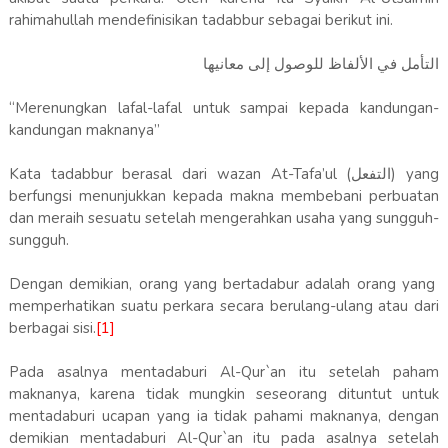
rahimahullah mendefinisikan tadabbur sebagai berikut ini.
التأمل في الألفاظ للوصول إلى معانيها
“Merenungkan lafal-lafal untuk sampai kepada kandungan-
kandungan maknanya”
Kata tadabbur berasal dari wazan At-Tafa’ul (التفعل) yang
berfungsi menunjukkan kepada makna membebani perbuatan
dan meraih sesuatu setelah mengerahkan usaha yang sungguh-
sungguh.
Dengan demikian, orang yang bertadabur adalah orang yang
memperhatikan suatu perkara secara berulang-ulang atau dari
berbagai sisi.
[1]
Pada asalnya mentadaburi Al-Qur`an itu setelah paham
maknanya, karena tidak mungkin seseorang dituntut untuk
mentadaburi ucapan yang ia tidak pahami maknanya, dengan
demikian mentadaburi Al-Qur`an itu pada asalnya setelah