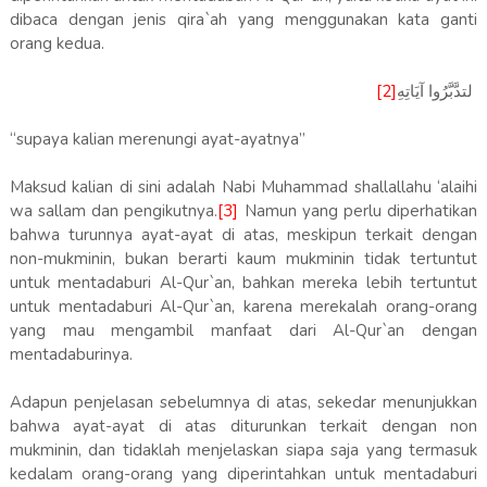
dibaca dengan jenis qira`ah yang menggunakan kata ganti
orang kedua.
[
2]
لتدَّبَّرُوا آيَاتِهِ
“supaya kalian merenungi ayat-ayatnya”
Maksud kalian di sini adalah Nabi Muhammad shallallahu ‘alaihi
wa sallam dan pengikutnya.
[3]
Namun yang perlu diperhatikan
bahwa turunnya ayat-ayat di atas, meskipun terkait dengan
non-mukminin, bukan berarti kaum mukminin tidak tertuntut
untuk mentadaburi Al-Qur`an, bahkan mereka lebih tertuntut
untuk mentadaburi Al-Qur`an, karena merekalah orang-orang
yang mau mengambil manfaat dari Al-Qur`an dengan
mentadaburinya.
Adapun penjelasan sebelumnya di atas, sekedar menunjukkan
bahwa ayat-ayat di atas diturunkan terkait dengan non
mukminin, dan tidaklah menjelaskan siapa saja yang termasuk
kedalam orang-orang yang diperintahkan untuk mentadaburi