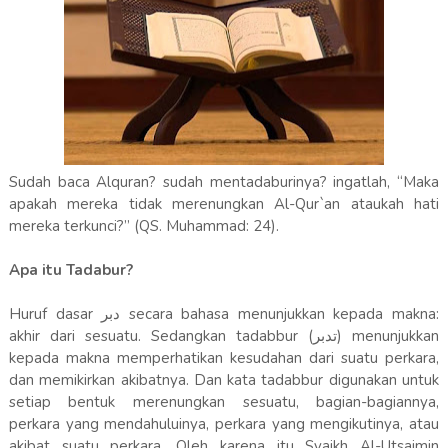
Sudah baca Alquran? sudah mentadaburinya? ingatlah, “Maka
apakah mereka tidak merenungkan Al-Qur`an ataukah hati
mereka terkunci?” (QS. Muhammad: 24).
Apa itu Tadabur?
Huruf dasar دبر secara bahasa menunjukkan kepada makna:
akhir dari sesuatu. Sedangkan tadabbur (تدبر) menunjukkan
kepada makna memperhatikan kesudahan dari suatu perkara,
dan memikirkan akibatnya. Dan kata tadabbur digunakan untuk
setiap bentuk merenungkan sesuatu, bagian-bagiannya,
perkara yang mendahuluinya, perkara yang mengikutinya, atau
akibat suatu perkara. Oleh karena itu Syaikh Al-Utsaimin