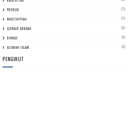
BACA KITAB
(7)
PRODUK
(7)
WASITHIYYAH
(6)
QOWAID ARBA'AH
(5)
DONASI
(5)
SEJARAH ISLAM
PENGIKUT