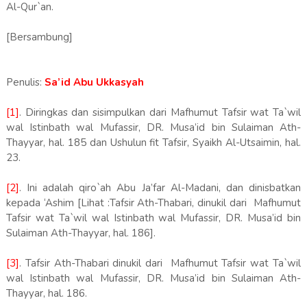
Al-Qur`an.
[Bersambung]
Penulis:
Sa’id Abu Ukkasyah
[1]
. Diringkas dan sisimpulkan dari Mafhumut Tafsir wat Ta`wil
wal Istinbath wal Mufassir, DR. Musa’id bin Sulaiman Ath-
Thayyar, hal. 185 dan Ushulun fit Tafsir, Syaikh Al-Utsaimin, hal.
23.
[2]
. Ini adalah qiro`ah Abu Ja’far Al-Madani, dan dinisbatkan
kepada ‘Ashim [Lihat :Tafsir Ath-Thabari, dinukil dari Mafhumut
Tafsir wat Ta`wil wal Istinbath wal Mufassir, DR. Musa’id bin
Sulaiman Ath-Thayyar, hal. 186].
[3]
. Tafsir Ath-Thabari dinukil dari Mafhumut Tafsir wat Ta`wil
wal Istinbath wal Mufassir, DR. Musa’id bin Sulaiman Ath-
Thayyar, hal. 186.