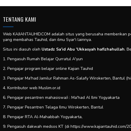
TENTANG KAMI
Web KAJIANTAUHID.COM adalah situs yang berusaha memberikan pela
yang membahas Tauhid, dan ilmu Syar'i lainnya.
Situs ini diasuh oleh
Ustadz Sa'id Abu 'Ukkasyah hafizhahullah
. B
1. Pengasuh Rumah Belajar Qurratul A'yun
2. Pengajar program belajar online Kajian Tauhid
3. Pengajar Ma'had Jamilur Rahman As-Salafy Wirokerten, Bantul (h
4. Kontributor web
Muslim.or.id
6. Pengajar pesantren mahasiswa/i : Ma'had Al Ilmi Yogyakarta
7. Pengajar Pesantren Telaga Ilmu Wirokerten, Bantul
8. Pengajar RTA Al-Mahabbah Yogyakarta,
9. Pengasuh dakwah medsos KT (di https://www.kajiantauhid.com/20