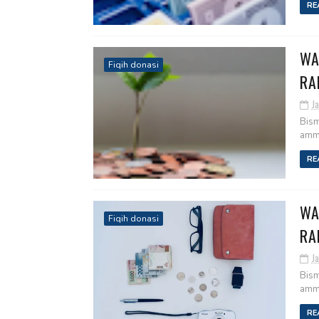
RE
WA
Fiqih donasi
RA
Ja
Bism
amma
RE
WA
Fiqih donasi
RA
Ja
Bism
amma
RE