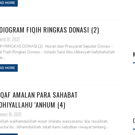
AD MORE
DIOGRAM FIQIH RINGKAS DONASI (2)
aret 01, 2021
H RINGKAS DONASI (2) Aturan dan Prasyarat Seputar Donasi -
al Fiqih Ringkas Donasi - Ustadz Said Abu Ukkasyah hafizhahullah
...
AD MORE
QAF AMALAN PARA SAHABAT
DHIYALLAHU 'ANHUM (4)
nuari 16, 2021
illah walhamdulillah wash shalatu wassalamu 'ala rasulillah,
 ba'du : Alhamdulillah, telah kami sebutkan riwayat tentang...