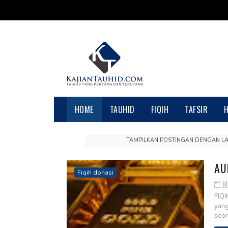
HOME
TAUHID
FIQIH
TAFSIR
TAMPILKAN POSTINGAN DENGAN L
AU
Fiqih donasi
M
FIQ
yang
seor