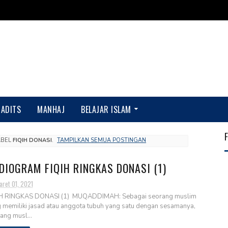
HADITS
MANHAJ
BELAJAR ISLAM
ABEL
FIQIH DONASI
.
TAMPILKAN SEMUA POSTINGAN
DIOGRAM FIQIH RINGKAS DONASI (1)
aret 01, 2021
IH RINGKAS DONASI (1) MUQADDIMAH: Sebagai seorang muslim
 memiliki jasad atau anggota tubuh yang satu dengan sesamanya,
ang musl...