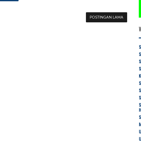
POSTINGAN LAMA
S
S
K
S
S
M
U
U