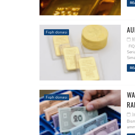
RE
AU
Fiqih donasi
M
FIQI
Seri
Simak
RE
WA
Fiqih donasi
RA
Ja
Bism
amma