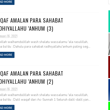
AD MORE
QAF AMALAN PARA SAHABAT
DHIYALLAHU 'ANHUM (3)
nuari 16, 2021
illah walhamdulillah wash shalatu wassalamu 'ala rasulillah,
 ba'du : Dahulu para sahabat radhiyallahu'anhum paling seg...
AD MORE
QAF AMALAN PARA SAHABAT
DHIYALLAHU 'ANHUM (2)
nuari 16, 2021
illah walhamdulillah wash shalatu wassalamu 'ala rasulillah,
 ba'du : Dalil waqaf dari As-Sunnah 1 Seluruh dalil-dalil yan...
AD MORE