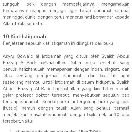
sungguh, baik dengan mempelajarinya, mengamalkan
tuntutannya, maupun menjaga agar tetap istiqamah sampai
meninggal dunia, dengan terus menerus hati bersandar kepada
Allah Ta’ala semata.
10 Kiat Istiqamah
Penjelasan sepuluh kiat istiqamah ini diringkas dari buku
Asyru Qowa’id fil Istiqamah yang ditulis oleh Syaikh Abdur
Razzaq Al-Badr hafizhahullah. Dalam buku tersebut, sang
penulis hafizhahullah memaparkan dengan indah, singkat, dan
jelas tentang pengertian istiqamah, dan kiat-kiat agar
seseorang mampu untuk istiqamah di dalam hidupnya. Syaikh
Abdur Razzaq Al-Badr hafizhahullah yang kini telah meraih
gelar profesor doktor tersebut, menyebutkan sepuluh bab
tentang istiqamah. Kendati buku ini tergolong buku yang tipis
(kutaib), namun dengan taufik Allah sang penulis berhasil
menjelaskan masalah istiqamah dengan baik melalui 10 bab
tersebut, yaitu: