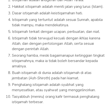
Istiqamah adalah anugerah dari Allah Ta’ala.
Hakikat istiqamah adalah meniti jalan yang lurus (Islam).
Dasar istiqamah adalah keistiqamahan hati.
Istiqamah yang tertuntut adalah sesuai Sunnah, apabila
tidak mampu, maka mendekatinya.
Istiqamah terkait dengan ucapan, perbuatan, dan niat.
Istiqamah tidak terwujud kecuali dengan ikhlas karena
Allah, dan dengan pertolongan Allah, serta sesuai
dengan perintah Allah.
Seorang hamba, meski bagaimanapun ketinggian tingkat
istiqamahnya, maka ia tidak boleh bersandar kepada
amalnya.
Buah istiqamah di dunia adalah istiqamah di atas
jembatan (Ash-Shiroth) pada hari kiamat.
Penghalang istiqamah adalah syubhat yang
menyesatkan, atau syahwat yang menggelincirkan.
Tasyabbuh (meniru) orang kafir termasuk penghalang
istiqamah terbesar.