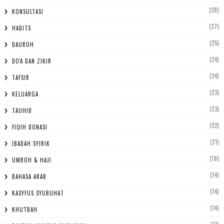
(28)
KONSULTASI
(27)
HADITS
(25)
DAUROH
(24)
DO'A DAN ZIKIR
(24)
TAFSIR
(23)
KELUARGA
(23)
TAUHID
(22)
FIQIH DONASI
(21)
IBADAH SYIRIK
(18)
UMROH & HAJI
(14)
BAHASA ARAB
(14)
KASYFUS SYUBUHAT
(14)
KHUTBAH