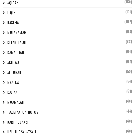
(150)
AQIDAH
(111)
FIQIH
(102)
NASEHAT
(93)
MULAZAMAH
(88)
KITAB TAUHID
(64)
RAMADHAN
(62)
AKHLAQ
(59)
ALQURAN
(54)
MANHAJ
(53)
KAJIAN
(46)
MUAMALAH
(44)
TAZKIYATUN NUFUS
(40)
DARI REDAKSI
(40)
USHUL TSALATSAH