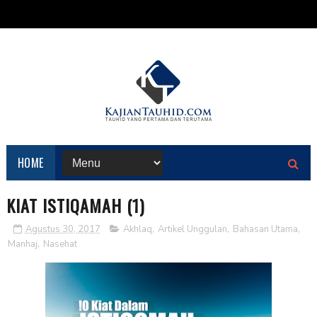
HOME
KIAT ISTIQAMAH (1)
Agustus 30, 2017
Akhlaq
,
Artikel Unggulan
,
Bahasan Utama
,
Manhaj
,
Nasehat