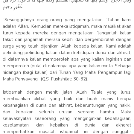
وَفِي الْآخِرَةِ ۖ وَلَكُمْ فِيهَا مَا تَشْتَهِي أَنْفُسُكُمْ وَلَكُمْ فِيهَا مَا تَدَّعُونَ. نُزُلًا مِنْ
غَفُورٍ رَحِيمٍ.
“Sesungguhnya orang-orang yang mengatakan, ‘Tuhan kami
adalah Allah.’ Kemudian mereka istiqamah, maka malaikat akan
turun kepada mereka dengan mengatakan, ‘Janganlah kalian
takut dan janganlah merasa sedih, dan bergembiralah dengan
surga yang telah dijanjikan Allah kepada kalian. Kami adalah
pelindung-pelindung kalian dalam kehidupan dunia dan akhirat,
di dalamnya kalian memperoleh apa yang kalian inginkan dan
memperoleh (pula) di dalamnya apa yang kalian minta. Sebagai
hidangan (bagi kalian) dari Tuhan Yang Maha Pengampun lagi
Maha Penyayang” (Q.S. Fushshilat: 30-32).
Istiqamah dengan meniti jalan Allah Ta’ala yang lurus,
membuahkan akibat yang baik dan buah manis berupa
kebahagiaan di dunia dan akhirat, keberuntungan yang hakiki,
dan kebaikan seluruh urusan seorang hamba. Maka
selayaknyalah seseorang yang menginginkan kebahagiaan,
keselamatan, dan kebaikan di dunia dan akherat
memperhatikan masalah istiqamah ini dengan sungguh-