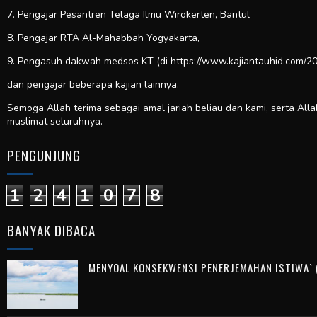
7. Pengajar Pesantren Telaga Ilmu Wirokerten, Bantul
8. Pengajar RTA Al-Mahabbah Yogyakarta,
9. Pengasuh dakwah medsos KT (di https://www.kajiantauhid.com/20
dan pengajar beberapa kajian lainnya.
Semoga Allah terima sebagai amal jariah beliau dan kami, serta All
muslimat seluruhnya.
PENGUNJUNG
1
2
4
1
0
7
8
BANYAK DIBACA
MENYOAL KONSEKWENSI PENERJEMAHAN ISTIWA` (