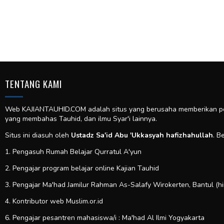
TENTANG KAMI
Web KAJIANTAUHID.COM adalah situs yang berusaha memberikan pela
yang membahas Tauhid, dan ilmu Syar'i lainnya.
Situs ini diasuh oleh
Ustadz Sa'id Abu 'Ukkasyah hafizhahullah
. B
1. Pengasuh Rumah Belajar Qurratul A'yun
2. Pengajar program belajar online Kajian Tauhid
3. Pengajar Ma'had Jamilur Rahman As-Salafy Wirokerten, Bantul (h
4. Kontributor web
Muslim.or.id
6. Pengajar pesantren mahasiswa/i : Ma'had Al Ilmi Yogyakarta