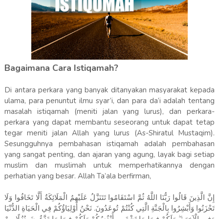
Bagaimana Cara Istiqamah?
Di antara perkara yang banyak ditanyakan masyarakat kepada
ulama, para penuntut ilmu syar’i, dan para da’i adalah tentang
masalah istiqamah (meniti jalan yang lurus), dan perkara-
perkara yang dapat membantu seseorang untuk dapat tetap
tegar meniti jalan Allah yang lurus (As-Shiratul Mustaqim).
Sesungguhnya pembahasan istiqamah adalah pembahasan
yang sangat penting, dan ajaran yang agung, layak bagi setiap
muslim dan muslimah untuk memperhatikannya dengan
perhatian yang besar. Allah Ta’ala berfirman,
إِنَّ الَّذِينَ قَالُوا رَبُّنَا اللَّهُ ثُمَّ اسْتَقَامُوا تَتَنَزَّلُ عَلَيْهِمُ الْمَلَائِكَةُ أَلَّا تَخَافُوا وَلَا
تَحْزَنُوا وَأَبْشِرُوا بِالْجَنَّةِ الَّتِي كُنْتُمْ تُوعَدُونَ. نَحْنُ أَوْلِيَاؤُكُمْ فِي الْحَيَاةِ الدُّنْيَا