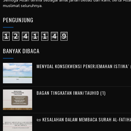
Semoga Allah terima sebagai amal jariah beliau dan kami, serta All
muslimat seluruhnya.
PENGUNJUNG
1
2
4
1
1
4
9
BANYAK DIBACA
MENYOAL KONSEKWENSI PENERJEMAHAN ISTIWA` (
BAGAN TINGKATAN IMAN/TAUHID (1)
📜 KESALAHAN DALAM MEMBACA SURAH AL-FATIH