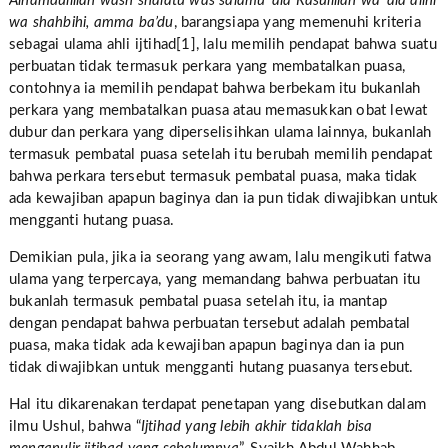
Alhamdulillah wash shalatu was salamu ‘ala Rasulillah wa ‘ala alihi
wa shahbihi, amma ba’du
, barangsiapa yang memenuhi kriteria
sebagai ulama ahli ijtihad[1], lalu memilih pendapat bahwa suatu
perbuatan tidak termasuk perkara yang membatalkan puasa,
contohnya ia memilih pendapat bahwa berbekam itu bukanlah
perkara yang membatalkan puasa atau memasukkan obat lewat
dubur dan perkara yang diperselisihkan ulama lainnya, bukanlah
termasuk pembatal puasa setelah itu berubah memilih pendapat
bahwa perkara tersebut termasuk pembatal puasa, maka tidak
ada kewajiban apapun baginya dan ia pun tidak diwajibkan untuk
mengganti hutang puasa.
Demikian pula, jika ia seorang yang awam, lalu mengikuti fatwa
ulama yang terpercaya, yang memandang bahwa perbuatan itu
bukanlah termasuk pembatal puasa setelah itu, ia mantap
dengan pendapat bahwa perbuatan tersebut adalah pembatal
puasa, maka tidak ada kewajiban apapun baginya dan ia pun
tidak diwajibkan untuk mengganti hutang puasanya tersebut.
Hal itu dikarenakan terdapat penetapan yang disebutkan dalam
ilmu Ushul, bahwa “
Ijtihad yang lebih akhir tidaklah bisa