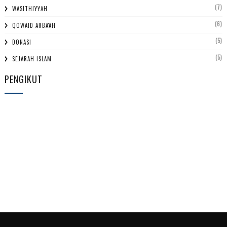
(7)
WASITHIYYAH
(6)
QOWAID ARBA'AH
(5)
DONASI
(5)
SEJARAH ISLAM
PENGIKUT