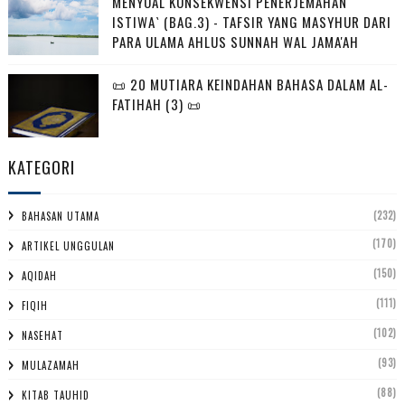
MENYOAL KONSEKWENSI PENERJEMAHAN
ISTIWA` (BAG.3) - TAFSIR YANG MASYHUR DARI
PARA ULAMA AHLUS SUNNAH WAL JAMA'AH
📜 20 MUTIARA KEINDAHAN BAHASA DALAM AL-
FATIHAH (3) 📜
KATEGORI
(232)
BAHASAN UTAMA
(170)
ARTIKEL UNGGULAN
(150)
AQIDAH
(111)
FIQIH
(102)
NASEHAT
(93)
MULAZAMAH
(88)
KITAB TAUHID