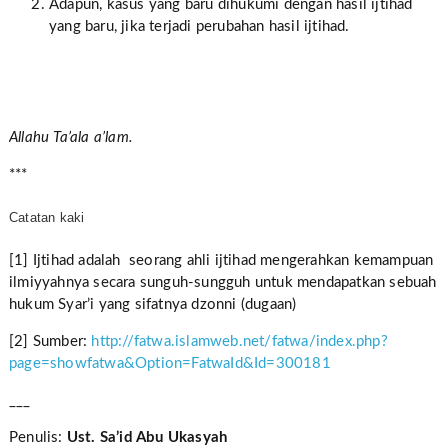
Adapun, kasus yang baru dihukumi dengan hasil ijtihad
yang baru, jika terjadi perubahan hasil ijtihad.
Allahu Ta’ala a’lam.
***
Catatan kaki
[1] Ijtihad adalah seorang ahli ijtihad mengerahkan kemampuan
ilmiyyahnya secara sunguh-sungguh untuk mendapatkan sebuah
hukum Syar’i yang sifatnya dzonni (dugaan)
[2] Sumber:
http://fatwa.islamweb.net/fatwa/index.php?
page=showfatwa&Option=FatwaId&Id=300181
___
Penulis:
Ust. Sa’id Abu Ukasyah