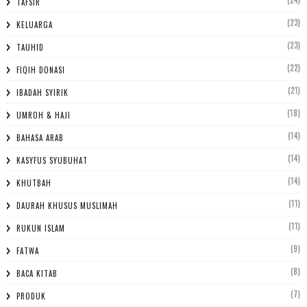
TAFSIR
(23)
KELUARGA
(23)
TAUHID
(22)
FIQIH DONASI
(21)
IBADAH SYIRIK
(18)
UMROH & HAJI
(14)
BAHASA ARAB
(14)
KASYFUS SYUBUHAT
(14)
KHUTBAH
(11)
DAURAH KHUSUS MUSLIMAH
(11)
RUKUN ISLAM
(9)
FATWA
(8)
BACA KITAB
(7)
PRODUK