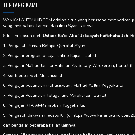
TENTANG KAMI
Web KAJIANTAUHID.COM adalah situs yang berusaha memberikan pela
yang membahas Tauhid, dan ilmu Syar'i lainnya.
Situs ini diasuh oleh
Ustadz Sa'id Abu 'Ukkasyah hafizhahullah
. B
1. Pengasuh Rumah Belajar Qurratul A'yun
2. Pengajar program belajar online Kajian Tauhid
3. Pengajar Ma'had Jamilur Rahman As-Salafy Wirokerten, Bantul (h
4. Kontributor web
Muslim.or.id
6. Pengajar pesantren mahasiswa/i : Ma'had Al Ilmi Yogyakarta
7. Pengajar Pesantren Telaga Ilmu Wirokerten, Bantul
8. Pengajar RTA Al-Mahabbah Yogyakarta,
9. Pengasuh dakwah medsos KT (di https://www.kajiantauhid.com/20
dan pengajar beberapa kajian lainnya.