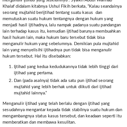
menganulir ijtihad yang sebelumnya
”. Syaikh Abdul Wahhab
Khalaf didalam kitabnya Ushul Fikih berkata, “Kalau seandainya
seorang mujtahid berijtihad tentang suatu kasus dan
memutuskan suatu hukum tentangnya dengan hukum yang
menjadi hasil ijtihadnya, lalu nampak padanya suatu pandangan
lain terhadap kasus itu, kemudian ijtihad barunya membuahkan
hasil hukum lain, maka hukum baru tersebut tidak bisa
menganulir hukum yang sebelumnya. Demikian pula mujtahid
lain yang menyelisihi ijtihadnya pun tidak bisa menganulir
hukum tersebut. Hal itu disebabkan:
Ijtihad yang kedua kedudukannya tidak lebih tinggi dari
ijtihad yang pertama.
Dan (pada asalnya) tidak ada satu pun ijtihad seorang
mujtahid yang lebih berhak untuk diikuti dari ijtihad
mujtahid lainnya.”
Menganulir ijtihad yang telah berlalu dengan ijtihad yang
sesudahnya mengantar kepada tidak stabilnya suatu hukum dan
mengambangnya status kasus tersebut, dan keadaan seperti itu
memberatkan dan membawa kesulitan.