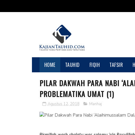
HOME
TAUHID
FIQIH
TAFSIR
PILAR DAKWAH PARA NABI ‘AL
PROBLEMATIKA UMAT (1)
Agustus 12, 2018
Manhaj
Bismillah wash shalatu was salamu ‘ala Rasulilla