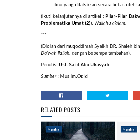
ilmu yang ditafsirkan secara bebas oleh
(Ikuti kelanjutannya di artikel :
Pilar-Pilar Da
Problematika Umat (2)
).
Wallahu a’alam.
***
(Diolah dari muqoddimah Syaikh DR. Shaleh bin
Da’wah ilallah,
dengan beberapa tambahan).
Penulis:
Ust. Sa’id Abu Ukasyah
Sumber
: Muslim.Or.Id
RELATED POSTS
Manhaj
Manhaj