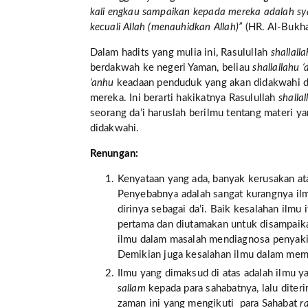
kali engkau sampaikan kepada mereka adalah s
kecuali Allah (menauhidkan Allah)”
(HR. Al-Bukha
Dalam hadits yang mulia ini, Rasulullah
shallall
berdakwah ke negeri Yaman, beliau
shallallahu ‘
‘anhu
keadaan penduduk yang akan didakwahi d
mereka. Ini berarti hakikatnya Rasulullah
shallal
seorang da’i haruslah berilmu tentang materi 
didakwahi.
Renungan:
Kenyataan yang ada, banyak kerusakan a
Penyebabnya adalah sangat kurangnya il
dirinya sebagai da’i. Baik kesalahan ilm
pertama dan diutamakan untuk disampaika
ilmu dalam masalah mendiagnosa penyakit 
Demikian juga kesalahan ilmu dalam mem
Ilmu yang dimaksud di atas adalah ilmu y
sallam
kepada para sahabatnya, lalu diteri
zaman ini yang mengikuti para Sahabat
r