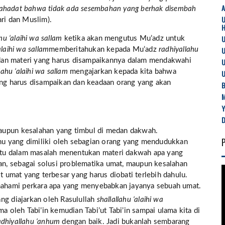
yahadat bahwa tidak ada sesembahan yang berhak disembah
ri dan Muslim).
U
ahu ‘alaihi wa sallam
ketika akan mengutus Mu’adz untuk
U
alaihi wa sallam
memberitahukan kepada Mu’adz
radhiyallahu
U
an materi yang harus disampaikannya dalam mendakwahi
lahu ‘alaihi wa sallam
mengajarkan kepada kita bahwa
U
yang harus disampaikan dan keadaan orang yang akan
B
taupun kesalahan yang timbul di medan dakwah.
mu yang dimiliki oleh sebagian orang yang mendudukkan
u itu dalam masalah menentukan materi dakwah apa yang
n, sebagai solusi problematika umat, maupun kesalahan
umat yang terbesar yang harus diobati terlebih dahulu.
ahami perkara apa yang menyebabkan jayanya sebuah umat.
ang diajarkan oleh Rasulullah
shallallahu ‘alaihi wa
ma oleh Tabi’in kemudian Tabi’ut Tabi’in sampai ulama kita di
adhiyallahu ‘anhum
dengan baik. Jadi bukanlah sembarang