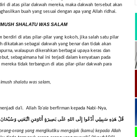
iri di atas pilar dakwah mereka
,
maka dakwah tersebut akan
nghasilkan buah yang sesuai dengan apa yang Allah ridhai.
HIMUSH SHALATU WAS SALAM
am
berdiri di atas pilar-pilar yang kokoh, jika salah satu pilar
ah dikatakan sebagai dakwah yang benar dan tidak akan
urna, walaupun dikerahkan berbagai upaya keras dan
but, sebagaimana hal ini terjadi dalam kenyataan pada
ereka tidak terbangun di atas pilar-pilar dakwah para
ihimush shalatu was salam,
menjadi da’i. Allah
Ta’ala
berfirman kepada Nabi-Nya,
قُلْ هَذِهِ سَبِيلِي أَدْعُوا إِلَى اللهِ عَلَى بَصِيرَةٍ أَنَاوَمَنِ اتَّبَعَنِي وَسُبْحَانَ 
n orang-orang yang mengikutiku mengajak (kamu) kepada Allah