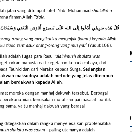
alah jalan yang ditempuh oleh Nabi Muhammad
shallallahu
mana firman Allah
Ta’ala,
قُلْ هَذِهِ سَبِيلِي أَدْعُوا إِلَى اللهِ عَلَى بَصِيرَةٍ أَنَاوَمَنِ اتَّبَعَنِي وَسُبْحَانَ 
n orang-orang yang mengikutiku mengajak (kamu) kepada Allah
aku tiada termasuk orang-orang yang musyrik”
(Yusuf:108).
ah adalah tugas para Rasul
‘alaihimush shalatu was
eluarkan manusia dari kegelapan kepada cahaya, dari
pada Tauhid dan dari Neraka kepada Surga.
Sedangkan
dakwah maksudnya adalah metode yang jelas ditempuh
alam berdakwah kepada Allah
.
umat mereka dengan manhaj dakwah tersebut. Berbagai
u perekonomian, kerusakan moral sampai masalah politik
g sama, yaitu manhaj dakwah yang berasal
ang ditegakkan dalam rangka menyelesaikan problematika
imush shalatu was salam –
paling utamanya adalah