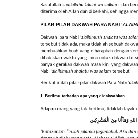
Rasulullah
shallallahu ‘alaihi wa sallam-
dan berd
diterima oleh Allah dan diberkahi, sehingga me
PILAR-PILAR DAKWAH PARA NABI
‘ALAI
Dakwah para Nabi
‘alaihimush shalatu was sal
tersebut tidak ada, maka tidaklah sebuah dakw
membuahkan buah yang diharapkan dengan semp
dihabiskan waktu yang lama untuk dakwah terse
banyak gerakan dakwah masa kini yang dakwah m
Nabi
‘alaihimush shalatu was salam
tersebut.
Berikut inilah pilar-pilar dakwah Para Nabi
‘ala
1. Berilmu terhadap apa yang didakwahkan
Adapun orang yang tak berilmu, tidaklah layak 
اللهِ وَمَآأَنَا مِنَ الْمُشْرِكِين
“Katakanlah, “Inilah jalanku (agamaku). Aku da