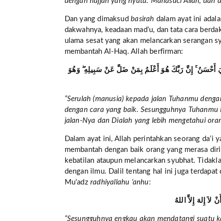
dengan hujjah yang nyata. Mahasuci Allah, dan 
Dan yang dimaksud
basirah
dalam ayat ini adala
dakwahnya, keadaan mad’u, dan tata cara berd
ulama sesat yang akan melancarkan serangan s
membantah Al-Haq. Allah berfirman:
 أَحْسَنُ ۚ إِنَّ رَبَّكَ هُوَ أَعْلَمُ بِمَنْ ضَلَّ عَنْ سَبِيلِهِ ۖ وَهُوَ
“Serulah (manusia) kepada jalan Tuhanmu denga
dengan cara yang baik. Sesungguhnya Tuhanmu Di
jalan-Nya dan Dialah yang lebih mengetahui or
Dalam ayat ini, Allah perintahkan seorang da’i
membantah dengan baik orang yang merasa diri
kebatilan ataupun melancarkan syubhat. Tidakla
dengan ilmu. Dalil tentang hal ini juga terdapa
Mu’adz
radhiyallahu ‘anhu
:
ْ لاَ إِلهَ إِلاَّ اللهُ
“Sesungguhnya engkau akan mendatangi suatu kau