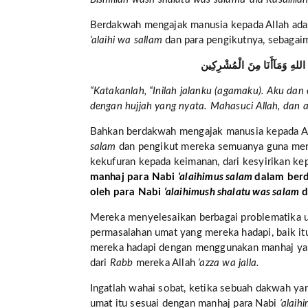
Berdakwah mengajak manusia kepada Allah ad
‘alaihi wa sallam
dan para pengikutnya, sebagai
اللهِ وَمَآأَنَا مِنَ الْمُشْرِكِين
“Katakanlah, “Inilah jalanku (agamaku). Aku da
dengan hujjah yang nyata. Mahasuci Allah, dan 
Bahkan berdakwah mengajak manusia kepada All
salam
dan pengikut mereka semuanya guna meng
kekufuran kepada keimanan, dari kesyirikan ke
manhaj para Nabi
‘alaihimus salam
dalam ber
oleh para Nabi
‘alaihimush shalatu was salam
d
Mereka menyelesaikan berbagai problematika 
permasalahan umat yang mereka hadapi, baik it
mereka hadapi dengan menggunakan manhaj yan
dari
Rabb
mereka Allah
‘azza wa jalla.
Ingatlah wahai sobat, ketika sebuah dakwah y
umat itu sesuai dengan manhaj para Nabi
‘alaih