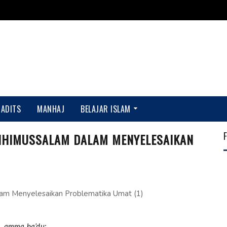
HADITS
MANHAJ
BELAJAR ISLAM
AIHIMUSSALAM DALAM MENYELESAIKAN
h, amma ba’du: