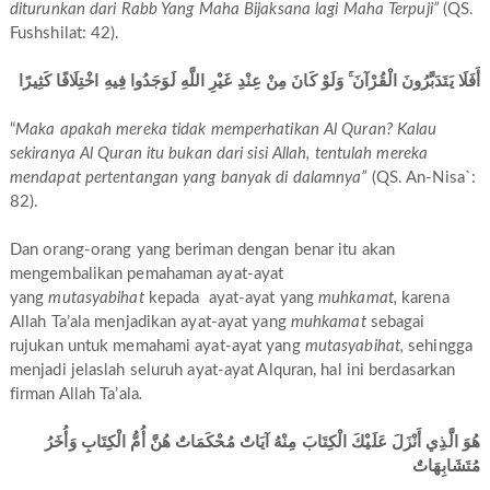
diturunkan dari Rabb Yang Maha Bijaksana lagi Maha Terpuji”
(QS.
Fushshilat: 42).
أَفَلَا يَتَدَبَّرُونَ الْقُرْآنَ ۚ وَلَوْ كَانَ مِنْ عِنْدِ غَيْرِ اللَّهِ لَوَجَدُوا فِيهِ اخْتِلَافًا كَثِيرًا
“
Maka apakah mereka tidak memperhatikan Al Quran? Kalau
sekiranya Al Quran itu bukan dari sisi Allah, tentulah mereka
mendapat pertentangan yang banyak di dalamnya”
(QS. An-Nisa`:
82).
Dan orang-orang yang beriman dengan benar itu akan
mengembalikan pemahaman ayat-ayat
yang
mutasyabihat
kepada ayat-ayat yang
muhkamat,
karena
Allah Ta’ala menjadikan ayat-ayat yang
muhkamat
sebagai
rujukan untuk memahami ayat-ayat yang
mutasyabihat,
sehingga
menjadi jelaslah seluruh ayat-ayat Alquran, hal ini berdasarkan
firman Allah Ta’ala
.
هُوَ الَّذِي أَنْزَلَ عَلَيْكَ الْكِتَابَ مِنْهُ آيَاتٌ مُحْكَمَاتٌ هُنَّ أُمُّ الْكِتَابِ وَأُخَرُ
مُتَشَابِهَاتٌ