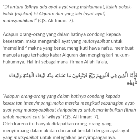
“Di antara (isi)nya ada ayat-ayat yang muhkamaat, itulah pokok-
induk (rujukan) isi Alquran dan yang lain (ayat-ayat)
mutasyaabihaat”
(QS. Ali Imran: 7).
Adapun orang-orang yang dalam hatinya condong kepada
kesesatan, maka mengambil ayat yang
mutasyabihat
untuk
‘memelintir’ makna yang benar, mengikuti hawa nafsu, membuat
manusia ragu terhadap kabar Alquran dan mengingkari hukum-
hukumnya. Hal ini sebagaimana firman Allah Ta’ala,
فَأَمَّا الَّذِينَ فِي قُلُوبِهِمْ زَيْغٌ فَيَتَّبِعُونَ مَا تَشَابَهَ مِنْهُ ابْتِغَاءَ الْفِتْنَةِ وَابْتِغَاءَ
تَأْوِيلِهِ
“Adapun orang-orang yang dalam hatinya condong kepada
kesesatan (menyimpang),maka mereka mengikuti sebahagian ayat-
ayat yang mutasyaabihaat daripadanya untuk menimbulkan fitnah
untuk mencari-cari ta`wilnya”
(QS. Ali Imran: 7).
Oleh karena itu banyak didapatkan orang-orang yang
menyimpang dalam akidah dan amal berdalil dengan ayat-ayat
yang
mutsyabihat
untuk melegalkan penyimpangannya.