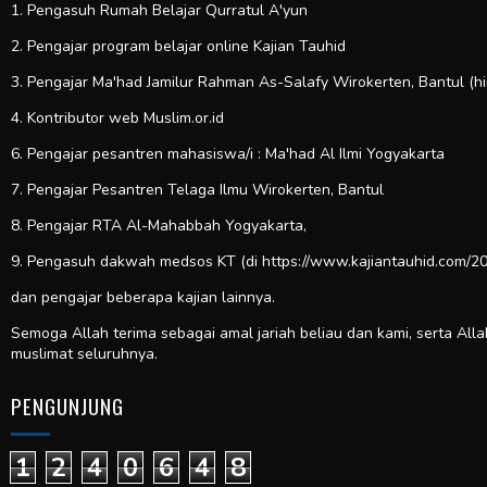
1. Pengasuh Rumah Belajar Qurratul A'yun
2. Pengajar program belajar online Kajian Tauhid
3. Pengajar Ma'had Jamilur Rahman As-Salafy Wirokerten, Bantul (h
4. Kontributor web
Muslim.or.id
6. Pengajar pesantren mahasiswa/i : Ma'had Al Ilmi Yogyakarta
7. Pengajar Pesantren Telaga Ilmu Wirokerten, Bantul
8. Pengajar RTA Al-Mahabbah Yogyakarta,
9. Pengasuh dakwah medsos KT (di https://www.kajiantauhid.com/20
dan pengajar beberapa kajian lainnya.
Semoga Allah terima sebagai amal jariah beliau dan kami, serta All
muslimat seluruhnya.
PENGUNJUNG
1
2
4
0
6
4
8