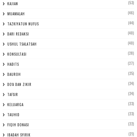
(53)
KAJIAN
(46)
MUAMALAH
(44)
TAZKIYATUN NUFUS
(40)
DARI REDAKSI
(40)
USHUL TSALATSAH
(28)
KONSULTASI
(27)
HADITS
(25)
DAUROH
(24)
DO'A DAN ZIKIR
(24)
TAFSIR
(23)
KELUARGA
(23)
TAUHID
(22)
FIQIH DONASI
(21)
IBADAH SYIRIK