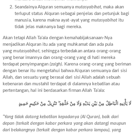
Seandainya Alquran semuanya
mutasyabihat,
maka akan
terluput status Alquran sebagai penjelas dan petunjuk bagi
manusia, karena makna ayat-ayat yang
mutasyabihat
itu
tidak jelas maknanya bagi mereka.
Akan tetapi Allah Ta’ala dengan kemahabijaksanaan-Nya
menjadikan Alquran itu ada yang muhkamat dan ada pula
yang
mutasyabihat,
sehingga terbedakan antara orang-orang
yang benar imannya dan orang-orang yang di hati mereka
terdapat penyimpangan
(zaigh).
Karena orang-orang yang beriman
dengan benar itu mengetahui bahwa Alquran semuanya dari sisi
Allah, dan sesuatu yang berasal dari sisi Allah adalah sebuah
kebenaran dan mustahil terdapat di dalamnya kebatilan atau
pertentangan, hal ini berdasarkan firman Allah Ta’ala:
لَا يَأْتِيهِ الْبَاطِلُ مِنْ بَيْنِ يَدَيْهِ وَلَا مِنْ خَلْفِهِ ۖ تَنْزِيلٌ مِنْ حَكِيمٍ حَمِيدٍ
“Yang tidak datang kebatilan kepadanya (Al Quran), baik dari
depan (terkait dengan kabar perkara yang akan datang) maupun
dari belakangnya (terkait dengan kabar perkara lampau), yang