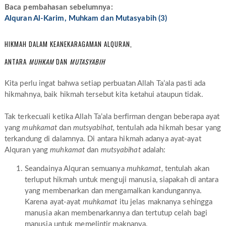
Baca pembahasan sebelumnya:
Alquran Al-Karim, Muhkam dan Mutasyabih (3)
HIKMAH DALAM KEANEKARAGAMAN ALQURAN,
ANTARA
MUHKAM
DAN
MUTASYABIH
Kita perlu ingat bahwa setiap perbuatan Allah Ta’ala pasti ada
hikmahnya, baik hikmah tersebut kita ketahui ataupun tidak.
Tak terkecuali ketika Allah Ta’ala berfirman dengan beberapa ayat
yang
muhkamat
dan
mutsyabihat,
tentulah ada hikmah besar yang
terkandung di dalamnya. Di antara hikmah adanya ayat-ayat
Alquran yang
muhkamat
dan
mutsyabihat
adalah:
Seandainya Alquran semuanya
muhkamat,
tentulah akan
terluput hikmah untuk menguji manusia, siapakah di antara
yang membenarkan dan mengamalkan kandungannya.
Karena ayat-ayat
muhkamat
itu jelas maknanya sehingga
manusia akan membenarkannya dan tertutup celah bagi
manusia untuk memelintir maknanya.