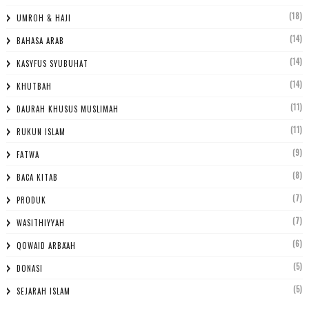
(18)
UMROH & HAJI
(14)
BAHASA ARAB
(14)
KASYFUS SYUBUHAT
(14)
KHUTBAH
(11)
DAURAH KHUSUS MUSLIMAH
(11)
RUKUN ISLAM
(9)
FATWA
(8)
BACA KITAB
(7)
PRODUK
(7)
WASITHIYYAH
(6)
QOWAID ARBA'AH
(5)
DONASI
(5)
SEJARAH ISLAM