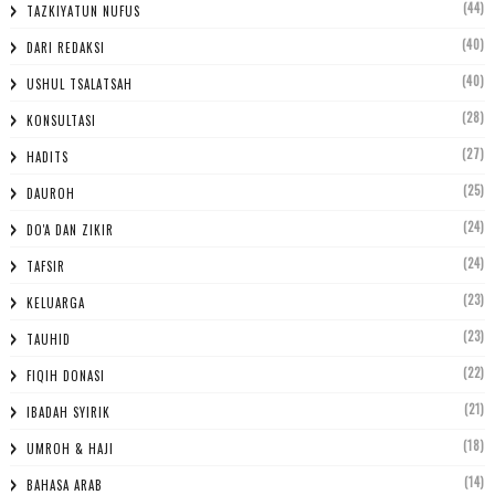
(44)
TAZKIYATUN NUFUS
(40)
DARI REDAKSI
(40)
USHUL TSALATSAH
(28)
KONSULTASI
(27)
HADITS
(25)
DAUROH
(24)
DO'A DAN ZIKIR
(24)
TAFSIR
(23)
KELUARGA
(23)
TAUHID
(22)
FIQIH DONASI
(21)
IBADAH SYIRIK
(18)
UMROH & HAJI
(14)
BAHASA ARAB