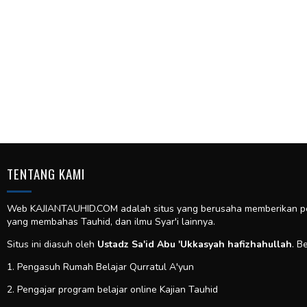
TENTANG KAMI
Web KAJIANTAUHID.COM adalah situs yang berusaha memberikan pela
yang membahas Tauhid, dan ilmu Syar'i lainnya.
Situs ini diasuh oleh
Ustadz Sa'id Abu 'Ukkasyah hafizhahullah
. B
1. Pengasuh Rumah Belajar Qurratul A'yun
2. Pengajar program belajar online Kajian Tauhid