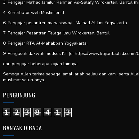
3. Pengajar Ma'had Jamilur Rahman As-Salafy Wirokerten, Bantul (h
4. Kontributor web
Muslim.or.id
6. Pengajar pesantren mahasiswa/i : Ma'had Al Ilmi Yogyakarta
7. Pengajar Pesantren Telaga Ilmu Wirokerten, Bantul
8. Pengajar RTA Al-Mahabbah Yogyakarta,
9. Pengasuh dakwah medsos KT (di https://www.kajiantauhid.com/20
dan pengajar beberapa kajian lainnya.
Semoga Allah terima sebagai amal jariah beliau dan kami, serta All
muslimat seluruhnya.
PENGUNJUNG
1
2
3
8
4
1
3
BANYAK DIBACA