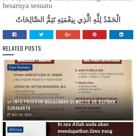
besarnya sesuatu
الْحَمْدُ لِلَّهِ الَّذِي بِنِعْمَتِهِ تَتِمُّ الصَّالِحَاتُ
RELATED POSTS
Dari Redaksi
📜 INFO PROGRAM MULAZAMAH DI MASJID AR-RAHMAN
SURAKARTA
MAY 30, 2021
Akhlaq