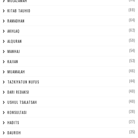
MULAZAMAH
(88)
KITAB TAUHID
(64)
RAMADHAN
(62)
AKHLAQ
(59)
ALQURAN
(54)
MANHAJ
(53)
KAJIAN
(46)
MUAMALAH
(44)
TAZKIYATUN NUFUS
(40)
DARI REDAKSI
(40)
USHUL TSALATSAH
(28)
KONSULTASI
(27)
HADITS
(25)
DAUROH