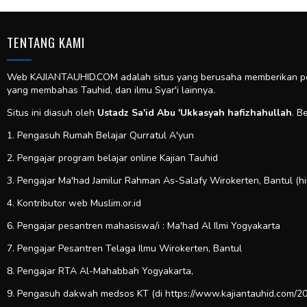
TENTANG KAMI
Web KAJIANTAUHID.COM adalah situs yang berusaha memberikan pela
yang membahas Tauhid, dan ilmu Syar'i lainnya.
Situs ini diasuh oleh
Ustadz Sa'id Abu 'Ukkasyah hafizhahullah
. B
1. Pengasuh Rumah Belajar Qurratul A'yun
2. Pengajar program belajar online Kajian Tauhid
3. Pengajar Ma'had Jamilur Rahman As-Salafy Wirokerten, Bantul (h
4. Kontributor web
Muslim.or.id
6. Pengajar pesantren mahasiswa/i : Ma'had Al Ilmi Yogyakarta
7. Pengajar Pesantren Telaga Ilmu Wirokerten, Bantul
8. Pengajar RTA Al-Mahabbah Yogyakarta,
9. Pengasuh dakwah medsos KT (di https://www.kajiantauhid.com/20