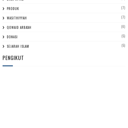
(7)
PRODUK
(7)
WASITHIYYAH
(6)
QOWAID ARBA'AH
(5)
DONASI
(5)
SEJARAH ISLAM
PENGIKUT