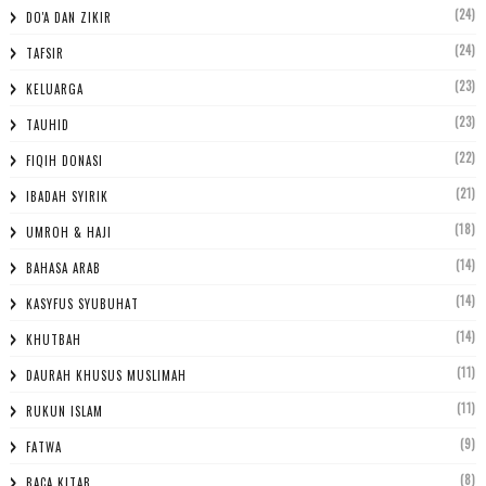
(24)
DO'A DAN ZIKIR
(24)
TAFSIR
(23)
KELUARGA
(23)
TAUHID
(22)
FIQIH DONASI
(21)
IBADAH SYIRIK
(18)
UMROH & HAJI
(14)
BAHASA ARAB
(14)
KASYFUS SYUBUHAT
(14)
KHUTBAH
(11)
DAURAH KHUSUS MUSLIMAH
(11)
RUKUN ISLAM
(9)
FATWA
(8)
BACA KITAB