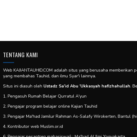
TENTANG KAMI
Web KAJIANTAUHID.COM adalah situs yang berusaha memberikan pela
yang membahas Tauhid, dan ilmu Syar'i lainnya.
Situs ini diasuh oleh
Ustadz Sa'id Abu 'Ukkasyah hafizhahullah
. B
1. Pengasuh Rumah Belajar Qurratul A'yun
2. Pengajar program belajar online Kajian Tauhid
3. Pengajar Ma'had Jamilur Rahman As-Salafy Wirokerten, Bantul (h
4. Kontributor web
Muslim.or.id
6. Pengajar pesantren mahasiswa/i : Ma'had Al Ilmi Yogyakarta