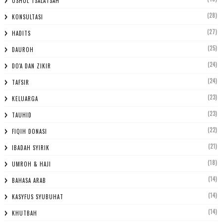
USHUL TSALATSAH
(28)
KONSULTASI
(27)
HADITS
(25)
DAUROH
(24)
DO'A DAN ZIKIR
(24)
TAFSIR
(23)
KELUARGA
(23)
TAUHID
(22)
FIQIH DONASI
(21)
IBADAH SYIRIK
(18)
UMROH & HAJI
(14)
BAHASA ARAB
(14)
KASYFUS SYUBUHAT
(14)
KHUTBAH