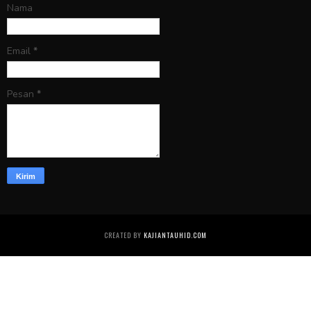
Nama
Email
*
Pesan
*
CREATED BY
KAJIANTAUHID.COM