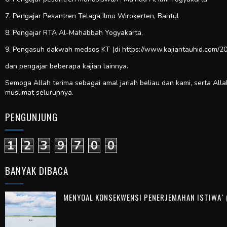
7. Pengajar Pesantren Telaga Ilmu Wirokerten, Bantul
8. Pengajar RTA Al-Mahabbah Yogyakarta,
9. Pengasuh dakwah medsos KT (di https://www.kajiantauhid.com/20
dan pengajar beberapa kajian lainnya.
Semoga Allah terima sebagai amal jariah beliau dan kami, serta All
muslimat seluruhnya.
PENGUNJUNG
1
2
3
9
7
0
0
BANYAK DIBACA
MENYOAL KONSEKWENSI PENERJEMAHAN ISTIWA` (