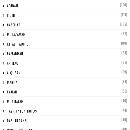
(150)
AQIDAH
(111)
FIQIH
(102)
NASEHAT
(93)
MULAZAMAH
(88)
KITAB TAUHID
(64)
RAMADHAN
(62)
AKHLAQ
(59)
ALQURAN
(54)
MANHAJ
(53)
KAJIAN
(46)
MUAMALAH
(44)
TAZKIYATUN NUFUS
(40)
DARI REDAKSI
(40)