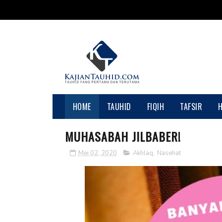
HOME
TAUHID
FIQIH
TAFSIR
MUHASABAH JILBABER!
Mei 02, 2020
Akhlaq
,
Nasehat