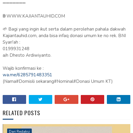
➖➖➖➖➖➖➖
🌐 WWW.KAJIANTAUHID.COM
🌱 Bagi yang ingin ikut serta dalam perolehan pahala dakwah
Kajiantauhid.com, anda bisa infaq donasi umum ke no rek. BNI
Syari'ah :
0199931248
a/n Dhesto Ardiwiyanto.
Wajib konfirmasi ke :
wa.me/6285791483351
(Nama#Domisili sekarang#Nominal#Donasi Umum KT)
RELATED POSTS
Dari Redaksi