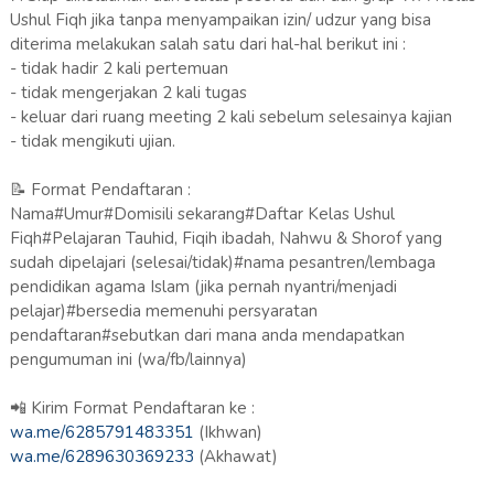
Ushul Fiqh jika tanpa menyampaikan izin/ udzur yang bisa
diterima melakukan salah satu dari hal-hal berikut ini :
- tidak hadir 2 kali pertemuan
- tidak mengerjakan 2 kali tugas
- keluar dari ruang meeting 2 kali sebelum selesainya kajian
- tidak mengikuti ujian.
📝 Format Pendaftaran :
Nama#Umur#Domisili sekarang#Daftar Kelas Ushul
Fiqh#Pelajaran Tauhid, Fiqih ibadah, Nahwu & Shorof yang
sudah dipelajari (selesai/tidak)#nama pesantren/lembaga
pendidikan agama Islam (jika pernah nyantri/menjadi
pelajar)#bersedia memenuhi persyaratan
pendaftaran#sebutkan dari mana anda mendapatkan
pengumuman ini (wa/fb/lainnya)
📲 Kirim Format Pendaftaran ke :
wa.me/6285791483351
(Ikhwan)
wa.me/6289630369233
(Akhawat)