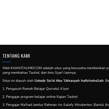
TENTANG KAMI
Web KAJIANTAUHID.COM adalah situs yang berusaha memberikan pela
yang membahas Tauhid, dan ilmu Syar'i lainnya.
Situs ini diasuh oleh
Ustadz Sa'id Abu 'Ukkasyah hafizhahullah
. B
1. Pengasuh Rumah Belajar Qurratul A'yun
2. Pengajar program belajar online Kajian Tauhid
3. Pengajar Ma'had Jamilur Rahman As-Salafy Wirokerten, Bantul (h