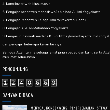
4. Kontributor web
Muslim.or.id
6. Pengajar pesantren mahasiswa/i : Ma'had Al Ilmi Yogyakarta
7. Pengajar Pesantren Telaga Ilmu Wirokerten, Bantul
8. Pengajar RTA Al-Mahabbah Yogyakarta,
9. Pengasuh dakwah medsos KT (di https://www.kajiantauhid.com/20
dan pengajar beberapa kajian lainnya.
Semoga Allah terima sebagai amal jariah beliau dan kami, serta All
muslimat seluruhnya.
PENGUNJUNG
1
2
4
0
6
6
9
BANYAK DIBACA
MENYOAL KONSEKWENSI PENERJEMAHAN ISTIWA` (