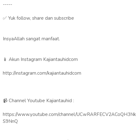
-----
✅ Yuk follow, share dan subscribe
InsyaAllah sangat manfaat.
📱 Akun Instagram Kajiantauhidcom
http://instagram.com/kajiantauhidcom
📹 Channel Youtube Kajiantauhid :
https://www.youtube.com/channel/UCwRARFECV2ACoQH3Nk
S9NnQ