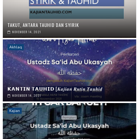
TAKUT, ANTARA TAUHID DAN SYIRIK
NOVEMBER 14, 2021
Akhlaq
𝗞𝗔𝗡𝗧𝗜𝗡 𝗧𝗔𝗨𝗛𝗜𝗗 [𝑲𝒂𝒋𝒊𝒂𝒏 𝑹𝒖𝒕𝒊𝒏 𝑻𝒂𝒖𝒉𝒊𝒅
NOVEMBER 14, 2021
Kajian