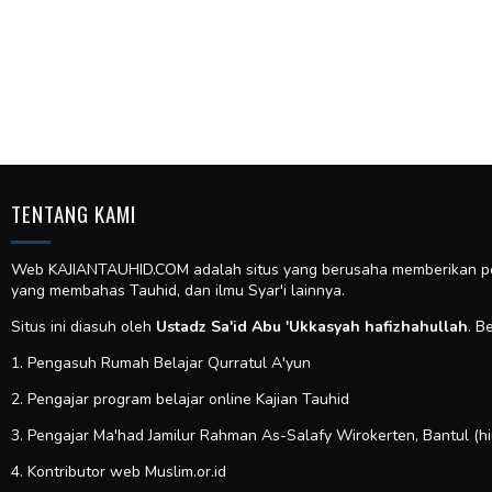
TENTANG KAMI
Web KAJIANTAUHID.COM adalah situs yang berusaha memberikan pela
yang membahas Tauhid, dan ilmu Syar'i lainnya.
Situs ini diasuh oleh
Ustadz Sa'id Abu 'Ukkasyah hafizhahullah
. B
1. Pengasuh Rumah Belajar Qurratul A'yun
2. Pengajar program belajar online Kajian Tauhid
3. Pengajar Ma'had Jamilur Rahman As-Salafy Wirokerten, Bantul (h
4. Kontributor web
Muslim.or.id