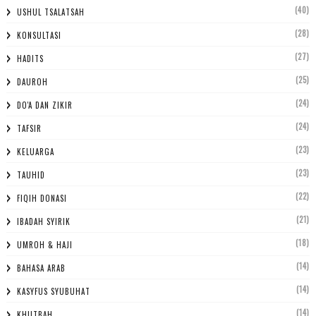
(40)
USHUL TSALATSAH
(28)
KONSULTASI
(27)
HADITS
(25)
DAUROH
(24)
DO'A DAN ZIKIR
(24)
TAFSIR
(23)
KELUARGA
(23)
TAUHID
(22)
FIQIH DONASI
(21)
IBADAH SYIRIK
(18)
UMROH & HAJI
(14)
BAHASA ARAB
(14)
KASYFUS SYUBUHAT
(14)
KHUTBAH