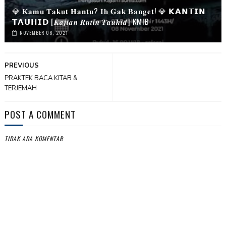
💎 𝐊𝐚𝐦𝐮 𝐓𝐚𝐤𝐮𝐭 𝐇𝐚𝐧𝐭𝐮? 𝐈𝐡 𝐆𝐚𝐤 𝐁𝐚𝐧𝐠𝐞𝐭! 💎 𝗞𝗔𝗡𝗧𝗜𝗡
𝗧𝗔𝗨𝗛𝗜𝗗 [𝑲𝒂𝒋𝒊𝒂𝒏 𝑹𝒖𝒕𝒊𝒏 𝑻𝒂𝒖𝒉𝒊𝒅] KMIB
NOVEMBER 08, 2021
PREVIOUS
PRAKTEK BACA KITAB &
TERJEMAH
POST A COMMENT
TIDAK ADA KOMENTAR