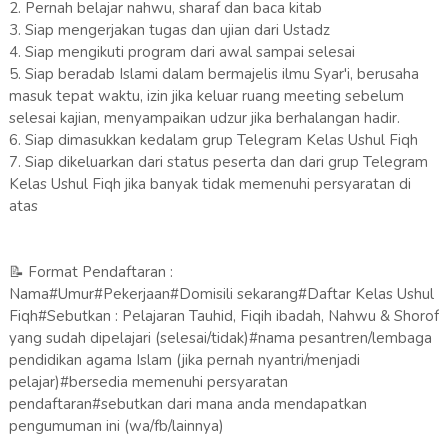
2. Pernah belajar nahwu, sharaf dan baca kitab
3. Siap mengerjakan tugas dan ujian dari Ustadz
4. Siap mengikuti program dari awal sampai selesai
5. Siap beradab Islami dalam bermajelis ilmu Syar'i, berusaha
masuk tepat waktu, izin jika keluar ruang meeting sebelum
selesai kajian, menyampaikan udzur jika berhalangan hadir.
6. Siap dimasukkan kedalam grup Telegram Kelas Ushul Fiqh
7. Siap dikeluarkan dari status peserta dan dari grup Telegram
Kelas Ushul Fiqh jika banyak tidak memenuhi persyaratan di
atas
📝 Format Pendaftaran :
Nama#Umur#Pekerjaan#Domisili sekarang#Daftar Kelas Ushul
Fiqh#Sebutkan : Pelajaran Tauhid, Fiqih ibadah, Nahwu & Shorof
yang sudah dipelajari (selesai/tidak)#nama pesantren/lembaga
pendidikan agama Islam (jika pernah nyantri/menjadi
pelajar)#bersedia memenuhi persyaratan
pendaftaran#sebutkan dari mana anda mendapatkan
pengumuman ini (wa/fb/lainnya)