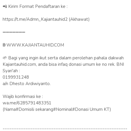
📲 Kirim Format Pendaftaran ke :
https://t.me/Admn_Kajiantauhid2 (Akhawat)
➖➖➖➖➖➖➖
🌐 WWW.KAJIANTAUHID.COM
🌱 Bagi yang ingin ikut serta dalam perolehan pahala dakwah
Kajiantauhid.com, anda bisa infaq donasi umum ke no rek. BNI
Syari'ah :
0199931248
a/n Dhesto Ardiwiyanto.
Wajib konfirmasi ke :
wa.me/6285791483351
(Nama#Domisili sekarang#Nominal#Donasi Umum KT)
-----------------------------------------------------------------------