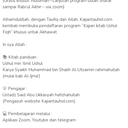
(Gratis khusus Muslimah--Lanjutan program bulan Shafar
sampai Rabi’ul Akhir-- via zoom)
Alhamdulillah, dengan Taufiq dari Allah, Kajiantauhid.com
kembali membuka pendaftaran program “Kajian kitab Ushul
Fiqh” khusus untuk Akhawat.
In sya Allah :
📚 Kitab panduan :
Ushul min 'ilmil Ushul
Karya Syaikh Muhammad bin Shalih Al-Utsaimin rahimahullah
(mulai bab Al-Ijma')
💡 Pengajar :
Ustadz Said Abu Ukkasyah hafizhahullah
(Pengasuh website Kajiantauhid.com)
💻 Pembelajaran melalui :
Aplikasi Zoom, Youtube dan telegram