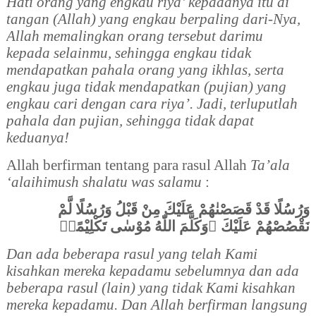
Hati orang yang engkau riya’ kepadanya itu di
tangan (Allah) yang engkau berpaling dari-Nya,
Allah memalingkan orang tersebut darimu
kepada selainmu, sehingga engkau tidak
mendapatkan pahala orang yang ikhlas, serta
engkau juga tidak mendapatkan (pujian) yang
engkau cari dengan cara riya’. Jadi, terluputlah
pahala dan pujian, sehingga tidak dapat
keduanya!
Allah berfirman tentang para rasul Allah
Ta’ala
‘alaihimush shalatu was salamu
:
وَرُسُلًا قَدْ قَصَصْنٰهُمْ عَلَيْكَ مِنْ قَبْلُ وَرُسُلًا لَّمْ
نَقْصُصْهُمْ عَلَيْكَ ۗوَكَلَّمَ اللّٰهُ مُوْسٰى تَكْلِيْمًاۚ
Dan ada beberapa rasul yang telah Kami
kisahkan mereka kepadamu sebelumnya dan ada
beberapa rasul (lain) yang tidak Kami kisahkan
mereka kepadamu. Dan Allah berfirman langsung