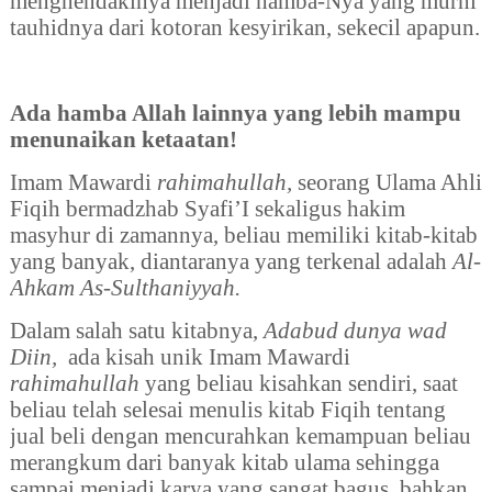
menghendakinya menjadi hamba-Nya yang murni
tauhidnya dari kotoran kesyirikan, sekecil apapun.
Ada hamba Allah lainnya yang lebih mampu
menunaikan ketaatan!
Imam Mawardi
rahimahullah,
seorang
Ulama Ahli
Fiqih bermadzhab Syafi’I sekaligus hakim
masyhur di zamannya, beliau memiliki kitab-kitab
yang banyak, diantaranya yang terkenal adalah
Al-
Ahkam As-Sulthaniyyah.
Dalam salah satu kitabnya,
Adabud dunya wad
Diin,
ada kisah unik Imam Mawardi
rahimahullah
yang beliau kisahkan sendiri, saat
beliau telah selesai menulis kitab Fiqih tentang
jual beli dengan mencurahkan kemampuan beliau
merangkum dari banyak kitab ulama sehingga
sampai menjadi karya yang sangat bagus, bahkan