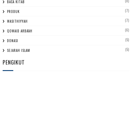
(8)
BACA KITAB
(7)
PRODUK
(7)
WASITHIYYAH
(6)
QOWAID ARBA'AH
(5)
DONASI
(5)
SEJARAH ISLAM
PENGIKUT