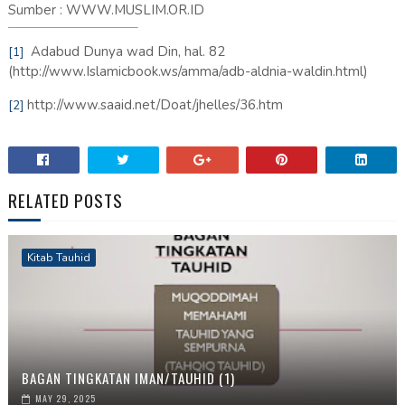
Sumber : WWW.MUSLIM.OR.ID
Adabud Dunya wad Din, hal. 82
[1]
(http://www.Islamicbook.ws/amma/adb-aldnia-waldin.html)
http://www.saaid.net/Doat/jhelles/36.htm
[2]
RELATED POSTS
Kitab Tauhid
BAGAN TINGKATAN IMAN/TAUHID (1)
MAY 29, 2025