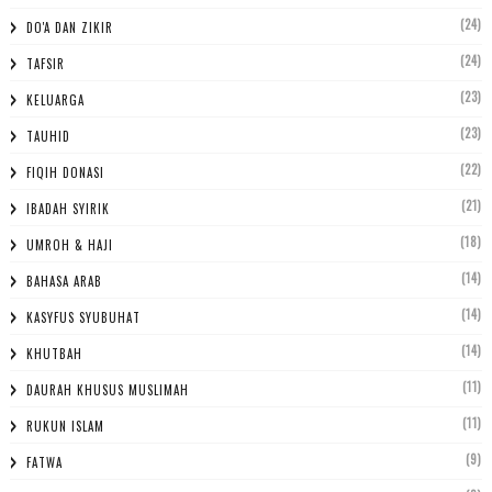
(24)
DO'A DAN ZIKIR
(24)
TAFSIR
(23)
KELUARGA
(23)
TAUHID
(22)
FIQIH DONASI
(21)
IBADAH SYIRIK
(18)
UMROH & HAJI
(14)
BAHASA ARAB
(14)
KASYFUS SYUBUHAT
(14)
KHUTBAH
(11)
DAURAH KHUSUS MUSLIMAH
(11)
RUKUN ISLAM
(9)
FATWA