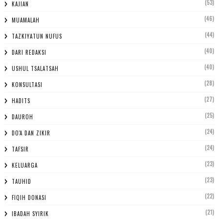
(53)
KAJIAN
(46)
MUAMALAH
(44)
TAZKIYATUN NUFUS
(40)
DARI REDAKSI
(40)
USHUL TSALATSAH
(28)
KONSULTASI
(27)
HADITS
(25)
DAUROH
(24)
DO'A DAN ZIKIR
(24)
TAFSIR
(23)
KELUARGA
(23)
TAUHID
(22)
FIQIH DONASI
(21)
IBADAH SYIRIK