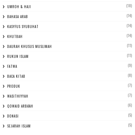
(18)
UMROH & HAJI
(14)
BAHASA ARAB
(14)
KASYFUS SYUBUHAT
(14)
KHUTBAH
(11)
DAURAH KHUSUS MUSLIMAH
(11)
RUKUN ISLAM
(9)
FATWA
(8)
BACA KITAB
(7)
PRODUK
(7)
WASITHIYYAH
(6)
QOWAID ARBA'AH
(5)
DONASI
(5)
SEJARAH ISLAM