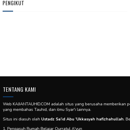
PENGIKUT
TENTANG KAMI
Web KAJIANTAUHID.COM adalah situs yang berusaha memberikan pela
yang membahas Tauhid, dan ilmu Syar'i lainnya.
Situs ini diasuh oleh
Ustadz Sa'id Abu 'Ukkasyah hafizhahullah
. B
1. Pengasuh Rumah Belajar Qurratul A'yun