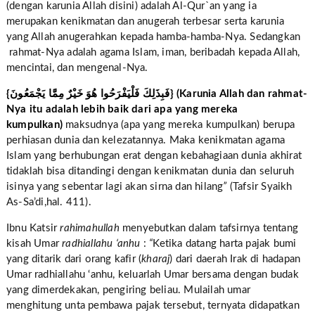
(dengan karunia Allah disini) adalah Al-Qur`an yang ia
merupakan kenikmatan dan anugerah terbesar serta karunia
yang Allah anugerahkan kepada hamba-hamba-Nya. Sedangkan
rahmat-Nya adalah agama Islam, iman, beribadah kepada Allah,
mencintai, dan mengenal-Nya.
{‏فَبِذَلِكَ فَلْيَفْرَحُوا هُوَ خَيْرٌ مِمَّا يَجْمَعُونَ‏} (Karunia Allah dan rahmat-
Nya itu adalah lebih baik dari apa yang mereka
kumpulkan)
maksudnya (apa yang mereka kumpulkan) berupa
perhiasan dunia dan kelezatannya. Maka kenikmatan agama
Islam yang berhubungan erat dengan kebahagiaan dunia akhirat
tidaklah bisa ditandingi dengan kenikmatan dunia dan seluruh
isinya yang sebentar lagi akan sirna dan hilang
”
(Tafsir Syaikh
As-Sa’di,hal. 411).
Ibnu Katsir
rahimahullah
menyebutkan dalam tafsirnya tentang
kisah Umar
radhiallahu ‘anhu
:
“
Ketika datang harta pajak bumi
yang ditarik dari orang kafir (
kharaj
) dari daerah Irak di hadapan
Umar radhiallahu ‘anhu, keluarlah Umar bersama dengan budak
yang dimerdekakan, pengiring beliau. Mulailah umar
menghitung unta pembawa pajak tersebut, ternyata didapatkan