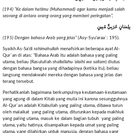
(194) “Ke dalam hatimu (Muhammad) agar kamu menjadi salah
seorang di antara orang-orang yang memberi peringatan”,
بِلِسَانٍ عَرَبِيٍّ مُبِينٍ
(195) Dengan bahasa Arab yang jelas”
(Asy-Syu’araa`: 195).
Syaikh As-Sa’di
rahimahullah
menafsirkan beberapa ayat Al-
Qur`an di atas:
“
Bahasa Arab itu adalah bahasa yang paling
utama, beliau (Rasulullah
shallallahu ‘alaihi wa sallam
) diutus
dengan bahasa bangsa yang dihadapinya (ketika itu), beliau
langsung mendakwahi mereka dengan bahasa yang jelas dan
terang tersebut.
Perhatikanlah bagaimana berkumpulnya keutamaan-keutamaan
yang agung di dalam Kitab yang mulia ini karena sesungguhnya
Al-Qur`an adalah Kitabullah yang paling utama, dibawa turun
oleh malaikat yang paling utama, diturunkan kepada makhluk
yang paling utama, masuk ke dalam bagian tubuh yang paling
utama, yaitu hatinya, disampaikan kepada umat yang paling
utama, yang dilahirkan untuk manusia, dengan bahasa yang