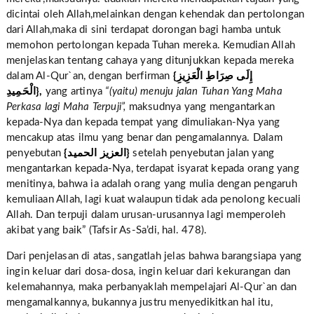
dicintai oleh Allah,melainkan dengan kehendak dan pertolongan
dari Allah,maka di sini terdapat dorongan bagi hamba untuk
memohon pertolongan kepada Tuhan mereka. Kemudian Allah
menjelaskan tentang cahaya yang ditunjukkan kepada mereka
dalam Al-Qur`an, dengan berfirman
{إِلَى صِرَاطِ الْعَزِيزِ
الْحَمِيدِ},
yang artinya
“(yaitu) menuju jalan Tuhan Yang Maha
Perkasa lagi Maha Terpuji”,
maksudnya yang mengantarkan
kepada-Nya dan kepada tempat yang dimuliakan-Nya yang
mencakup atas ilmu yang benar dan pengamalannya. Dalam
penyebutan
{العزيز الحميد}
setelah penyebutan jalan yang
mengantarkan kepada-Nya, terdapat isyarat kepada orang yang
menitinya, bahwa ia adalah orang yang mulia dengan pengaruh
kemuliaan Allah, lagi kuat walaupun tidak ada penolong kecuali
Allah. Dan terpuji dalam urusan-urusannya lagi memperoleh
akibat yang baik” (Tafsir As-Sa’di, hal. 478).
Dari penjelasan di atas, sangatlah jelas bahwa barangsiapa yang
ingin keluar dari dosa-dosa, ingin keluar dari kekurangan dan
kelemahannya, maka perbanyaklah mempelajari Al-Qur`an dan
mengamalkannya, bukannya justru menyedikitkan hal itu,