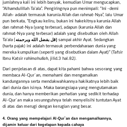
jumlahnya kali ini lebih banyak, kemudian Umar mengucapkan,
“Alhamdulillah Ta’ala”. Pengiringnya pun menimpali: “Ini -demi
Allah- adalah termasuk karunia Allah dan rahmat-Nya”, lalu Umar
pun berkata, ”Engkau keliru, bukan ini hakekitnya karunia Allah
dan rahmat-Nya (yang terbesar), adapun (karunia Allah dan
rahmat-Nya yang terbesar) adalah yang disebutkan oleh Allah
Ta’ala {
قل بفضل الله وبرحمته}
sampai akhir Ayat. Sedangkan
(harta pajak) ini adalah termasuk perbendaharaan dunia yang
mereka kumpulkan (seperti yang disebutkan dalam Ayat)” (Tafsir
Ibnu Katsir
rahimahullah,
jilid.3 hal.82
)
.
Dari penjelasan di atas, dapat kita pahami bahwa sesorang yang
membaca Al-Qur`an, memahami dan mengamalkan
kandungannya serta mendakwahkannya hakikatnya lebih baik
dari dunia dan isinya. Maka barangsiapa yang mengutamakan
dunia, dan hanya memberikan perhatian yang sedikit terhadap
Al-Qur`an maka sesunnguhnya telah menyelisihi tuntutan Ayat
di atas dan merugi dengan kerugian yang besar.
4. Orang yang mempelajari Al-Qur`an dan mengamalkannya,
dijamin keluar dari kegelapan kepada cahaya