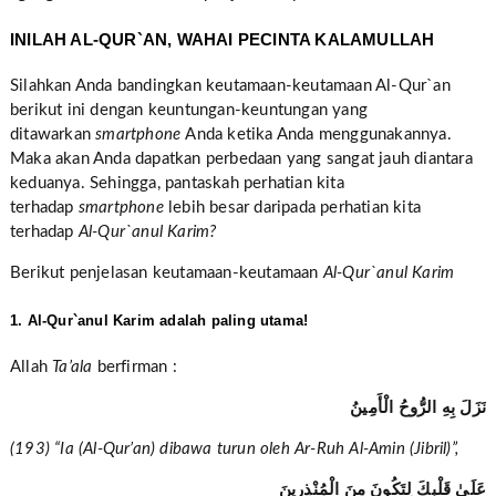
INILAH AL-QUR`AN, WAHAI PECINTA KALAMULLAH
Silahkan Anda bandingkan keutamaan-keutamaan Al-Qur`an
berikut ini dengan keuntungan-keuntungan yang
ditawarkan
smartphone
Anda ketika Anda menggunakannya.
Maka akan Anda dapatkan perbedaan yang sangat jauh diantara
keduanya. Sehingga, pantaskah perhatian kita
terhadap
smartphone
lebih besar daripada perhatian kita
terhadap
Al-Qur`anul Karim?
Berikut penjelasan keutamaan-keutamaan
Al-Qur`anul Karim
1. Al-Qur`anul Karim adalah paling utama!
Allah
Ta’ala
berfirman :
نَزَلَ بِهِ الرُّوحُ الْأَمِينُ
(193) “Ia (Al-Qur’an) dibawa turun oleh Ar-Ruh Al-Amin (Jibril)”,
عَلَىٰ قَلْبِكَ لِتَكُونَ مِنَ الْمُنْذِرِينَ