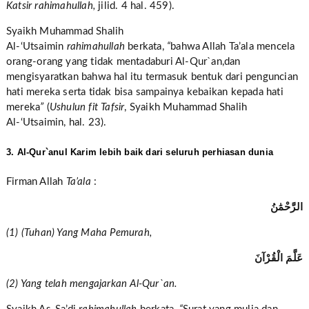
Katsir
rahimahullah,
jilid. 4 hal. 459).
Syaikh Muhammad Shalih
Al-‘Utsaimin
rahimahullah
berkata,
“
bahwa Allah Ta’ala mencela
orang-orang yang tidak mentadaburi Al-Qur`an,dan
mengisyaratkan bahwa hal itu termasuk bentuk dari penguncian
hati mereka serta tidak bisa sampainya kebaikan kepada hati
mereka
”
(
Ushulun fit Tafsir
, Syaikh Muhammad Shalih
Al-‘Utsaimin, hal. 23).
3. Al-Qur`anul Karim lebih baik dari seluruh perhiasan dunia
Firman Allah
Ta’ala
:
الرَّحْمَٰنُ
(1) (Tuhan) Yang Maha Pemurah,
عَلَّمَ الْقُرْآنَ
(2) Yang telah mengajarkan Al-Qur`an.