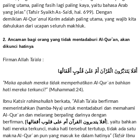
paling utama, paling fasih lagi paling kaya, yaitu bahasa Arab
yang jelas
”
(Tafsir Syaikh As-Sa’di, hal. 699). Dengan
demikian
Al-Qur`anul Karim
adalah paling utama, yang wajib kita
dahulukan dari ucapan seluruh makhluk.
2. Ancaman bagi orang yang tidak mentadaburi Al-Qur`an, akan
dikunci hatinya
Firman Allah
Ta’ala
:
أَفَلَا يَتَدَبَّرُونَ الْقُرْآنَ أَمْ عَلَىٰ قُلُوبٍ أَقْفَالُهَا
”Maka apakah mereka tidak memperhatikan Al-Qur`an bahkan
hati mereka terkunci?”
(Muhammad:24).
Ibnu Katsir
rahimahullah
berkata,
“
Allah Ta’ala berfirman
memerintahkan (hamba-Nya) untuk mentadaburi dan memahami
Al-Qur`an dan melarang berpaling darinya dengan
berfirman,
{أفلا يتدبرون القرآن أم على قلوب أقفالها
}, yaitu bahkan
hati mereka terkunci, maka hati tersebut tertutup, tidak ada satu
makna Al-Qur`an pun yang masuk ke dalam hatinya
”
(
Tafsir Ibnu