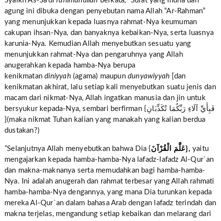
Syaikh As-Sa’di
rahimahullah
berkata,
“
Surat yang mulia dan
agung ini dibuka dengan penyebutan nama Allah “Ar-Rahman”
yang menunjukkan kepada luasnya rahmat-Nya keumuman
cakupan ihsan-Nya, dan banyaknya kebaikan-Nya, serta luasnya
karunia-Nya. Kemudian Allah menyebutkan sesuatu yang
menunjukkan rahmat-Nya dan pengaruhnya yang Allah
anugerahkan kepada hamba-Nya berupa
kenikmatan
diniyyah
(agama) maupun
dunyawiyyah
[dan
kenikmatan akhirat, lalu setiap kali menyebutkan suatu jenis dan
macam dari nikmat-Nya, Allah ingatkan manusia dan jin untuk
bersyukur kepada-Nya, sembari berfirman {فَبِأَيِّ آلَاءِ رَبِّكُمَا تُكَذِّبَانِ
}(maka nikmat Tuhan kalian yang manakah yang kalian berdua
dustakan?)
“
Selanjutnya Allah menyebutkan bahwa Dia {
عَلَّمَ الْقُرْآنَ},
yaitu
mengajarkan kepada hamba-hamba-Nya lafadz-lafadz Al-Qur`an
dan makna-maknanya serta memudahkan bagi hamba-hamba-
Nya. Ini adalah anugerah dan rahmat terbesar yang Allah rahmati
hamba-hamba-Nya dengannya, yang mana Dia turunkan kepada
mereka Al-Qur`an dalam bahasa Arab dengan lafadz terindah dan
makna terjelas, mengandung setiap kebaikan dan melarang dari