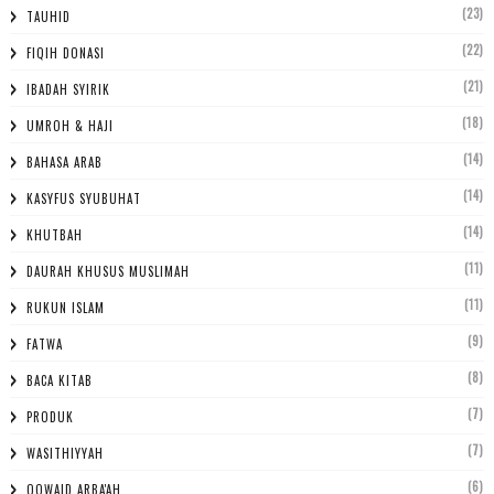
(23)
TAUHID
(22)
FIQIH DONASI
(21)
IBADAH SYIRIK
(18)
UMROH & HAJI
(14)
BAHASA ARAB
(14)
KASYFUS SYUBUHAT
(14)
KHUTBAH
(11)
DAURAH KHUSUS MUSLIMAH
(11)
RUKUN ISLAM
(9)
FATWA
(8)
BACA KITAB
(7)
PRODUK
(7)
WASITHIYYAH
(6)
QOWAID ARBA'AH