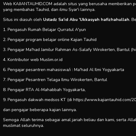
Web KAJIANTAUHID.COM adalah situs yang berusaha memberikan pela
yang membahas Tauhid, dan ilmu Syar'i lainnya.
Situs ini diasuh oleh
Ustadz Sa'id Abu 'Ukkasyah hafizhahullah
. B
1. Pengasuh Rumah Belajar Qurratul A'yun
2. Pengajar program belajar online Kajian Tauhid
3. Pengajar Ma'had Jamilur Rahman As-Salafy Wirokerten, Bantul (h
4. Kontributor web
Muslim.or.id
6. Pengajar pesantren mahasiswa/i : Ma'had Al Ilmi Yogyakarta
7. Pengajar Pesantren Telaga Ilmu Wirokerten, Bantul
8. Pengajar RTA Al-Mahabbah Yogyakarta,
9. Pengasuh dakwah medsos KT (di https://www.kajiantauhid.com/20
dan pengajar beberapa kajian lainnya.
Semoga Allah terima sebagai amal jariah beliau dan kami, serta All
muslimat seluruhnya.