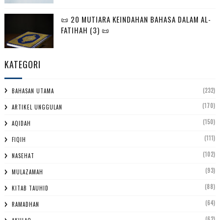
📜 20 MUTIARA KEINDAHAN BAHASA DALAM AL-
FATIHAH (3) 📜
KATEGORI
(232)
BAHASAN UTAMA
(170)
ARTIKEL UNGGULAN
(150)
AQIDAH
(111)
FIQIH
(102)
NASEHAT
(93)
MULAZAMAH
(88)
KITAB TAUHID
(64)
RAMADHAN
(62)