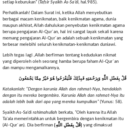
setiap keburukan
”
(
Tafsir Syaikh As-Sa’di
, hal.985).
Perhatikanlah! Dalam Surat ini, ketika Allah menyebutkan
berbagai macam kenikmatan, baik kenikmatan agama, dunia
maupun akhirat, Allah dahulukan penyebutan kenikmatan agama
berupa pengajaran Al-Qur`an, hal ini sangat layak sekali karena
memang pengajaran Al-Qur`an adalah sebuah kenikmatan yang
terbesar melebihi seluruh kenikmatan-kenikmatan duniawi.
Lebih tegas lagi ,Allah berfirman tentang kedudukan nikmat
yang diperoleh oleh seorang hamba berupa faham Al-Qur`an
dan mampu mengamalkannya,
قُلْ بِفَضْلِ اللَّهِ وَبِرَحْمَتِهِ فَبِذَٰلِكَ فَلْيَفْرَحُوا هُوَ خَيْرٌ مِمَّا يَجْمَعُونَ
Katakanlah: “Dengan karunia Allah dan rahmat-Nya, hendaklah
dengan itu mereka bergembira. Karunia Allah dan rahmat-Nya itu
adalah lebih baik dari apa yang mereka kumpulkan”
(Yunus: 58).
Syaikh As-Sa’di
rahimahullah
berkata,
“
Oleh karena itu Allah
Ta’ala memerintahkan untuk bergembira dengan kenikmatan itu
(Al-Qur`an). Dia berfirman
{‏{‏قُلْ بِفَضْلِ اللَّهِ‏
yang dimaksud