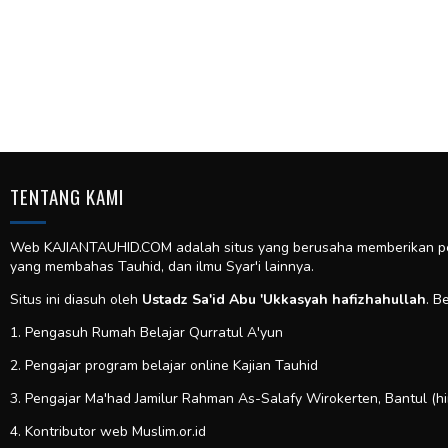
TENTANG KAMI
Web KAJIANTAUHID.COM adalah situs yang berusaha memberikan pela
yang membahas Tauhid, dan ilmu Syar'i lainnya.
Situs ini diasuh oleh
Ustadz Sa'id Abu 'Ukkasyah hafizhahullah
. B
1. Pengasuh Rumah Belajar Qurratul A'yun
2. Pengajar program belajar online Kajian Tauhid
3. Pengajar Ma'had Jamilur Rahman As-Salafy Wirokerten, Bantul (h
4. Kontributor web
Muslim.or.id