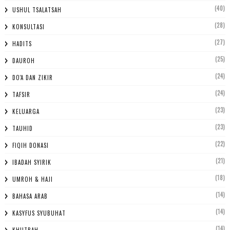
(40)
USHUL TSALATSAH
(28)
KONSULTASI
(27)
HADITS
(25)
DAUROH
(24)
DO'A DAN ZIKIR
(24)
TAFSIR
(23)
KELUARGA
(23)
TAUHID
(22)
FIQIH DONASI
(21)
IBADAH SYIRIK
(18)
UMROH & HAJI
(14)
BAHASA ARAB
(14)
KASYFUS SYUBUHAT
(14)