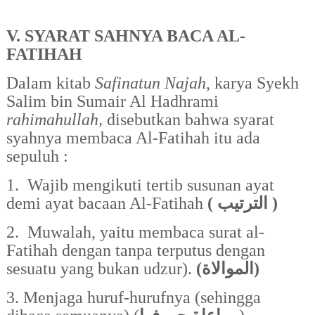
V. SYARAT SAHNYA BACA AL-
FATIHAH
Dalam kitab
Safinatun Najah
,
karya Syekh
Salim bin Sumair Al Hadhrami
rahimahullah,
disebutkan bahwa
syarat
syahnya membaca Al-Fatihah itu ada
sepuluh :
1.
Wajib mengikuti tertib susunan ayat
demi ayat bacaan Al-Fatihah
(
الترتيب
)
2.
Muwala
h, yaitu
membaca surat al-
Fatihah dengan tanpa terputus dengan
sesuatu yang bukan udzur).
(
الموالاة
)
3. Menjaga huruf-hurufnya (sehingga