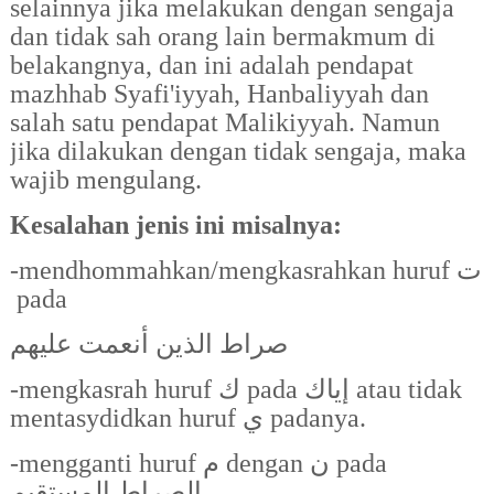
selainnya jika melakukan dengan sengaja
dan tidak sah orang lain bermakmum di
belakangnya, dan ini adalah pendapat
mazhhab Syafi'iyyah, Hanbaliyyah dan
salah satu pendapat Malikiyyah. Namun
jika dilakukan dengan tidak sengaja, maka
wajib mengulang.
Kesalahan jenis ini misalnya:
-mendhommahkan/mengkasrahkan huruf
ت
pada
صراط الذين أنعمت عليهم
-
mengkasrah huruf
ك
pada
إياك
atau tidak
mentasydidkan huruf
ي
padanya.
-
mengganti huruf
م
dengan
ن
pada
الصراط المستقيم