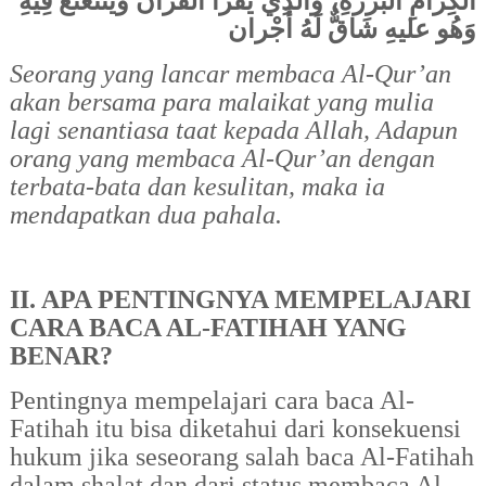
الكِرَامِ البَرَرَةِ، وَالَّذِي يقرَأُ القُرْآنَ ويَتَتَعْتَعُ فِيهِ
وَهُو عليهِ شَاقٌّ لَهُ أَجْران
Seorang yang lancar membaca Al-Qur’an
akan bersama para malaikat yang mulia
lagi senantiasa taat kepada Allah, Adapun
orang yang membaca Al-Qur’an dengan
terbata-bata dan kesulitan, maka ia
mendapatkan dua pahala.
II. APA PENTINGNYA MEMPELAJARI
CARA BACA AL-FATIHAH YANG
BENAR?
Pentingnya mempelajari cara baca Al-
Fatihah itu bisa diketahui dari konsekuensi
hukum jika seseorang salah baca Al-Fatihah
dalam shalat dan dari status membaca Al-