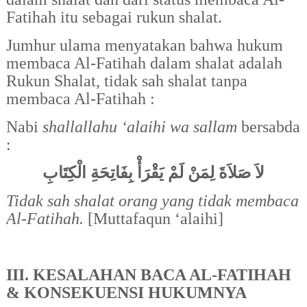
Fatihah itu sebagai rukun shalat.
Jumhur ulama menyatakan bahwa hukum
membaca Al-Fatihah dalam shalat adalah
Rukun Shalat, tidak sah shalat tanpa
membaca Al-Fatihah :
Nabi
shallallahu ‘alaihi wa sallam
bersabda
:
لاَ صَلاَةَ لِمَنْ لَمْ يَقْرَأْ بِفَاتِحَةِ الْكِتَابِ
Tidak sah shalat orang yang tidak membaca
Al-Fatihah.
[Muttafaqun ‘alaihi]
III. KESALAHAN BACA AL-FATIHAH
& KONSEKUENSI HUKUMNYA