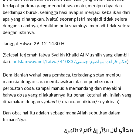
terdapat perkara yang menodai rasa malu, menipu daya dan
berdampak buruk, sehingga hasilnyapun menjadi kebalikan dari
apa yang diharapkan, (yaitu) seorang istri menjadi tidak selera
dengan suaminya, demikian pula suaminya menjadi tidak selera
dengan istrinya.
Tanggal Fatwa: 29-12-1430 H
(Selesai terjemah fatwa Syaikh Khalid Al Mushlih yang diambil
dari:
ar.Islamway.net/fatwa/41033/حكم-قراءة-مواضيع-جنسي
)
Demikianlah wahai para pembaca, terkadang setan menipu
manusia dengan cara membawakan alasan pembenaran
perbuatan dosa, sampai manusia memandang dan meyakini
bahwa dosa yang dilakukannya itu benar, ketahuilah, inilah yang
dinamakan dengan
syubhat
(kerancuan pikiran/keyakinan).
Dan obat hal itu adalah sebagaimana Allah sebutkan dalam
firman-Nya,
فَاسْأَلُوا أَهْلَ الذِّكْرِ إِنْ كُنْتُمْ لَا تَعْلَمُونَ