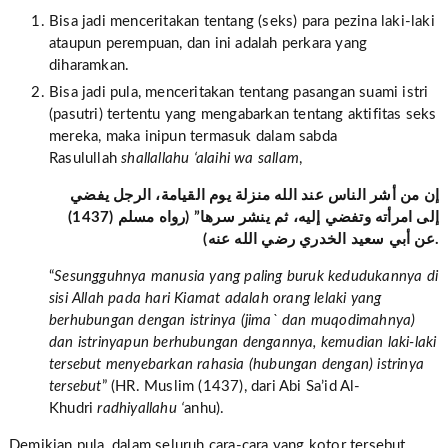
Bisa jadi menceritakan tentang (seks) para pezina laki-laki
ataupun perempuan, dan ini adalah perkara yang
diharamkan.
Bisa jadi pula, menceritakan tentang pasangan suami istri
(pasutri) tertentu yang mengabarkan tentang aktifitas seks
mereka, maka inipun termasuk dalam sabda
Rasulullah
shallallahu ‘alaihi wa sallam
,
إن من أشر الناس عند الله منزلة يوم
القيامة
، الرجل يفضي
إلى امرأته وتفضي إليه، ثم ينشر سرها” (رواه مسلم (1437)
عن أبي سعيد الخدري رضي الله عنه).
“
Sesungguhnya manusia yang paling buruk kedudukannya di
sisi Allah pada hari Kiamat adalah orang lelaki yang
berhubungan dengan istrinya (jima` dan muqodimahnya)
dan istrinyapun berhubungan dengannya, kemudian laki-laki
tersebut menyebarkan rahasia (hubungan dengan) istrinya
tersebut
” (HR. Muslim (1437), dari Abi Sa’id Al-
Khudri
radhiyallahu ‘
anhu).
Demikian pula, dalam seluruh cara-cara yang kotor tersebut,