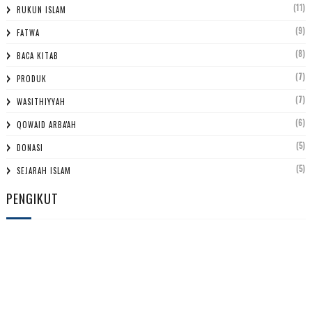
(11)
RUKUN ISLAM
(9)
FATWA
(8)
BACA KITAB
(7)
PRODUK
(7)
WASITHIYYAH
(6)
QOWAID ARBA'AH
(5)
DONASI
(5)
SEJARAH ISLAM
PENGIKUT