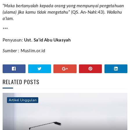
“
Maka bertanyalah kepada orang yang mempunyai pengetahuan
(ulama) jika kamu tidak mengetahu
”
(QS. An-Nahl:43).
Wallahu
a’lam.
***
Penyusun:
Ust. Sa’id Abu Ukasyah
Sumber
: Muslim.or.id
RELATED POSTS
Artikel Unggulan