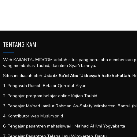
TENTANG KAMI
Web KAJIANTAUHID.COM adalah situs yang berusaha memberikan pela
yang membahas Tauhid, dan ilmu Syar'i lainnya.
Situs ini diasuh oleh
Ustadz Sa'id Abu 'Ukkasyah hafizhahullah
. B
1. Pengasuh Rumah Belajar Qurratul A'yun
2. Pengajar program belajar online Kajian Tauhid
3. Pengajar Ma'had Jamilur Rahman As-Salafy Wirokerten, Bantul (h
4. Kontributor web
Muslim.or.id
6. Pengajar pesantren mahasiswa/i : Ma'had Al Ilmi Yogyakarta
7. Pengajar Pesantren Telaga Ilmu Wirokerten, Bantul