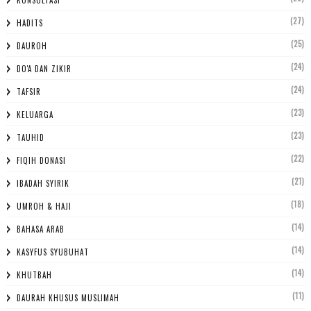
(27)
HADITS
(25)
DAUROH
(24)
DO'A DAN ZIKIR
(24)
TAFSIR
(23)
KELUARGA
(23)
TAUHID
(22)
FIQIH DONASI
(21)
IBADAH SYIRIK
(18)
UMROH & HAJI
(14)
BAHASA ARAB
(14)
KASYFUS SYUBUHAT
(14)
KHUTBAH
(11)
DAURAH KHUSUS MUSLIMAH