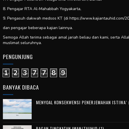
8. Pengajar RTA Al-Mahabbah Yogyakarta,
9. Pengasuh dakwah medsos KT (di https://www.kajiantauhid.com/20
dan pengajar beberapa kajian lainnya.
Semoga Allah terima sebagai amal jariah beliau dan kami, serta All
muslimat seluruhnya.
PENGUNJUNG
1
2
3
7
7
8
9
BANYAK DIBACA
MENYOAL KONSEKWENSI PENERJEMAHAN ISTIWA` (
BAGAN TINGKATAN IMAN/TAUHID (1)