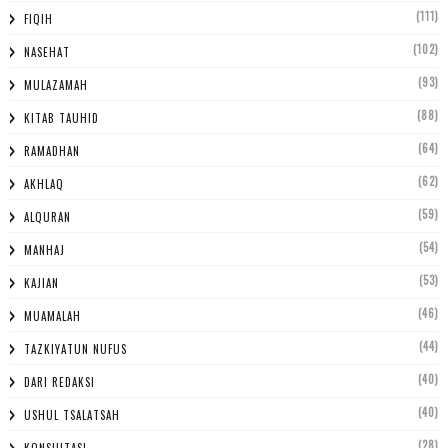
(111)
FIQIH
(102)
NASEHAT
(93)
MULAZAMAH
(88)
KITAB TAUHID
(64)
RAMADHAN
(62)
AKHLAQ
(59)
ALQURAN
(54)
MANHAJ
(53)
KAJIAN
(46)
MUAMALAH
(44)
TAZKIYATUN NUFUS
(40)
DARI REDAKSI
(40)
USHUL TSALATSAH
(28)
KONSULTASI