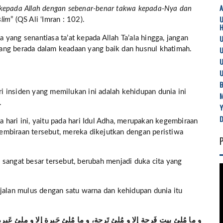
 kepada Allah dengan sebenar-benar takwa kepada-Nya dan
lim
” (QS Ali ‘Imran : 102).
U
yang senantiasa ta’at kepada Allah Ta’ala hingga, jangan
U
ang berada dalam keadaan yang baik dan husnul khatimah.
U
U
B
ari insiden yang memilukan ini adalah kehidupan dunia ini
.
hari ini, yaitu pada hari Idul Adha, merupakan kegembiraan
embiraan tersebut, mereka dikejutkan dengan peristiwa
sangat besar tersebut, berubah menjadi duka cita yang
rjalan mulus dengan satu warna dan kehidupan dunia itu
و ما مُلئ بيت فَرحة إلا و مُلئ تَرحة، و ما مُلئ حَبرة إلا و ملئ عَبرة