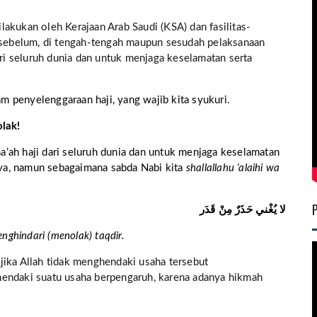
akukan oleh Kerajaan Arab Saudi (KSA) dan fasilitas-
k sebelum, di tengah-tengah maupun sesudah pelaksanaan
ari seluruh dunia dan untuk menjaga keselamatan serta
am penyelenggaraan haji, yang wajib kita syukuri.
olak!
’ah haji dari seluruh dunia dan untuk menjaga keselamatan
ya, namun sebagaimana sabda Nabi kita
shallallahu ‘alaihi wa
لا يُغْني حَذَرٌ مِنْ قَدَر
nghindari (menolak) taqdir.
jika Allah tidak menghendaki usaha tersebut
hendaki suatu usaha berpengaruh, karena adanya hikmah