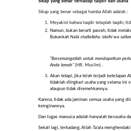
Sikap yang benar terhadap taqdir dan usaha
Sikap yang benar sebagai hamba Allah adalah :
Meyakini bahwa taqdir tetaplah taqdir, tid
Namun, bukan berarti pasrah, tidak mela
Bukankah Nabi
shallallahu ‘alaihi wa sall
“Bersemangatlah untuk mendapatkan perka
Anda lemah”
(
HR. Muslim)
.
Akan tetapi, jika telah terjadi ketetapan
tidaklah diingkari usaha yang selama ini s
ataupun tidak diremehkannya.
Karena, tidak ada jaminan semua usaha yang dil
keinginannya.
Dan tugas manusia adalah hanyalah berusaha d
Sekali lagi, terkadang, Allah
Ta’ala
menghendaki 