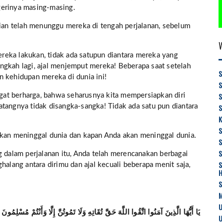
gerinya masing-masing.
an telah menunggu mereka di tengah perjalanan, sebelum
reka lakukan, tidak ada satupun diantara mereka yang
ngkah lagi, ajal menjemput mereka! Beberapa saat setelah
S
n kehidupan mereka di dunia ini!
angat berharga, bahwa seharusnya kita mempersiapkan diri
S
tangnya tidak disangka-sangka! Tidak ada satu pun diantara
K
akan meninggal dunia dan kapan Anda akan meninggal dunia.
S
g dalam perjalanan itu, Anda telah merencanakan berbagai
S
halang antara dirimu dan ajal kecuali beberapa menit saja,
M
U
يَا أَيُّهَا الَّذِينَ آمَنُوا اتَّقُوا اللَّهَ حَقَّ تُقَاتِهِ وَلَا تَمُوتُنَّ إِلَّا وَأَنْتُمْ مُسْلِمُونَ
U