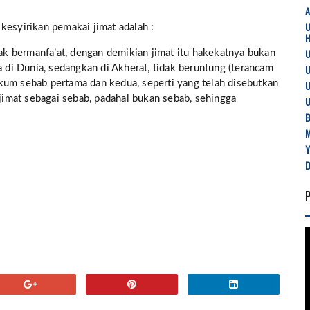
l kesyirikan pemakai jimat adalah :
U
dak bermanfa’at, dengan demikian jimat itu hakekatnya bukan
U
i Dunia, sedangkan di Akherat, tidak beruntung (terancam
U
kum sebab pertama dan kedua, seperti yang telah disebutkan
 jimat sebagai sebab, padahal bukan sebab, sehingga
U
B