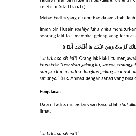
Hadits Imran bin Husain
radhiyallahu ‘anhu
(HR.
disetujui Adz-Dzahabi).
Matan hadits yang disebutkan dalam kitab Tauhid
Imran bin Husain
radhiyallahu ‘anhu
menuturkan
seorang laki-laki memakai gelang yang terbuat 
“
Untuk apa sih ini
?! Orang laki-laki itu menjawab
bersabda: “
Lepaskan gelang itu, karena sesungg
dan jika kamu mati sedangkan gelang ini masih
lamanya.
” (HR. Ahmad dengan sanad yang bisa d
Penjelasan
Dalam hadits ini, pertanyaan Rasulullah
shallall
jimat,
“
Untuk apa sih ini
?!”