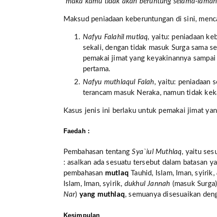
“maka kamu tidak akan beruntung selama-lama
Maksud peniadaan keberuntungan di sini, men
Nafyu Falahil mutlaq,
yaitu: peniadaan keb
sekali, dengan tidak masuk Surga sama sek
pemakai jimat yang keyakinannya sampai sy
pertama.
Nafyu muthlaqul Falah,
yaitu: peniadaan 
terancam masuk Neraka, namun tidak kek
Kasus jenis ini berlaku untuk pemakai jimat yan
Faedah :
Pembahasan tentang
Sya`iul Muthlaq
, yaitu se
: asalkan ada sesuatu tersebut dalam batasan ya
pembahasan
mutlaq
Tauhid, Islam, Iman, syirik,
Islam, Iman, syirik,
dukhul Jannah
(masuk Surga
Nar
)
yang
muthlaq
, semuanya disesuaikan den
Kesimpulan