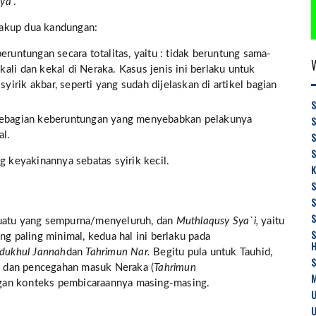
nya
”.
cakup dua kandungan:
eruntungan secara totalitas, yaitu : tidak beruntung sama-
ali dan kekal di Neraka. Kasus jenis ini berlaku untuk
irik akbar, seperti yang sudah dijelaskan di artikel bagian
S
sebagian keberuntungan yang menyebabkan pelakunya
al.
S
g keyakinannya sebatas syirik kecil.
K
S
suatu yang sempurna/menyeluruh, dan
Muthlaqusy Sya`i,
yaitu
S
ng paling minimal, kedua hal ini berlaku pada
dukhul Jannah
dan
Tahrimun Nar.
Begitu pula untuk
Tauhid,
) dan pencegahan masuk Neraka (
Tahrimun
M
gan konteks pembicaraannya masing-masing.
U
U