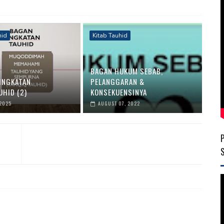
hid
Kitab Tauhid
BAGAN HUKUM SEBAB,
INGKATAN
PELANGGARAN &
UHID (2)
KONSEKUENSINYA
 2025
AUGUST 07, 2022