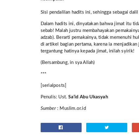
Sisi pendalilan hadits ini, sehingga sebagai dali
Dalam hadits ini, dinyatakan bahwa jimat itu ti
sebab!
Malah justru membahayakan pemakainya d
adzab).
Berarti pemakainya, tidak memenuhi hu
di artikel bagian pertama, karena ia menjadikan
tergantung hatinya kepada jimat, inilah syirik!
(Bersambung, in sya Allah)
***
[serialposts]
Penulis: Ust.
Sa’id Abu Ukasyah
Sumber
: Muslim.or.id