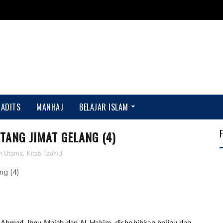
HADITS
MANHAJ
BELAJAR ISLAM
TANG JIMAT GELANG (4)
n Utama
,
Kitab Tauhid