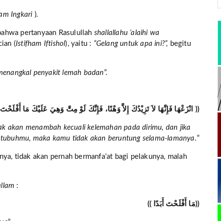
ham Ingkari
)
.
bahwa pertanyaan Rasulullah
shallallahu ‘alaihi wa
ian (
Istifham Iftishol
),
yaitu :
“
Gelang untuk apa ini?”,
begitu
menangkal penyakit lemah badan
”.
(( انْزَعْهَا فَإِنَّهَا لاَ تَزِيْدُكَ إِلاَّ وَهْنًا، فَإِنَّكَ لَوْ مِتَّ وَهِيَ عَلَيْكَ مَا أَفْلَحْتَ أَبَدًا ))
dak akan menambah kecuali kelemahan pada dirimu, dan jika
a tubuhmu, maka kamu tidak akan beruntung selama-lamanya.
”
ya, tidak akan pernah bermanfa’at bagi pelakunya, malah
sallam
:
(( مَا أَفْلَحْتَ أَبَدًا))