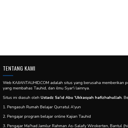
TENTANG KAMI
Web KAJIANTAUHID.COM adalah situs yang berusaha memberikan pela
yang membahas Tauhid, dan ilmu Syar'i lainnya.
Situs ini diasuh oleh
Ustadz Sa'id Abu 'Ukkasyah hafizhahullah
. B
1. Pengasuh Rumah Belajar Qurratul A'yun
2. Pengajar program belajar online Kajian Tauhid
3. Pengajar Ma'had Jamilur Rahman As-Salafy Wirokerten, Bantul (h