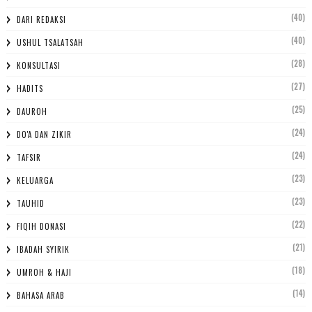
(40)
DARI REDAKSI
(40)
USHUL TSALATSAH
(28)
KONSULTASI
(27)
HADITS
(25)
DAUROH
(24)
DO'A DAN ZIKIR
(24)
TAFSIR
(23)
KELUARGA
(23)
TAUHID
(22)
FIQIH DONASI
(21)
IBADAH SYIRIK
(18)
UMROH & HAJI
(14)
BAHASA ARAB