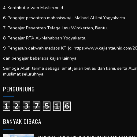
4. Kontributor web
Muslim.or.id
6. Pengajar pesantren mahasiswa/i : Ma'had Al Ilmi Yogyakarta
7. Pengajar Pesantren Telaga Ilmu Wirokerten, Bantul
8. Pengajar RTA Al-Mahabbah Yogyakarta,
9. Pengasuh dakwah medsos KT (di https://www.kajiantauhid.com/20
dan pengajar beberapa kajian lainnya.
Semoga Allah terima sebagai amal jariah beliau dan kami, serta All
muslimat seluruhnya.
PENGUNJUNG
1
2
3
7
5
1
6
BANYAK DIBACA