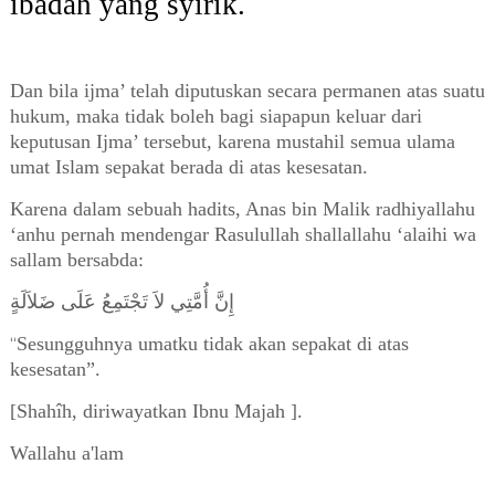
ibadah yang syirik.
Dan bila ijma’ telah diputuskan secara permanen atas suatu
hukum, maka tidak boleh bagi siapapun keluar dari
keputusan Ijma’ tersebut, karena mustahil semua ulama
umat Islam sepakat berada di atas kesesatan.
Karena dalam sebuah hadits, Anas bin Malik radhiyallahu
‘anhu pernah mendengar Rasulullah shallallahu ‘alaihi wa
sallam bersabda:
إِنَّ أُمَّتِي لاَ تَجْتَمِعُ عَلَى ضَلاَلَةٍ
Sesungguhnya umatku tidak akan sepakat di atas
“
kesesatan”.
[Shahîh, diriwayatkan Ibnu Majah ].
Wallahu a'lam