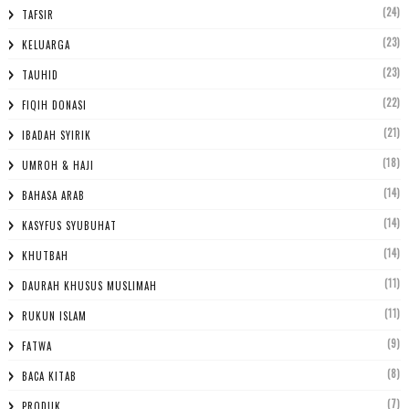
(24)
TAFSIR
(23)
KELUARGA
(23)
TAUHID
(22)
FIQIH DONASI
(21)
IBADAH SYIRIK
(18)
UMROH & HAJI
(14)
BAHASA ARAB
(14)
KASYFUS SYUBUHAT
(14)
KHUTBAH
(11)
DAURAH KHUSUS MUSLIMAH
(11)
RUKUN ISLAM
(9)
FATWA
(8)
BACA KITAB
(7)
PRODUK