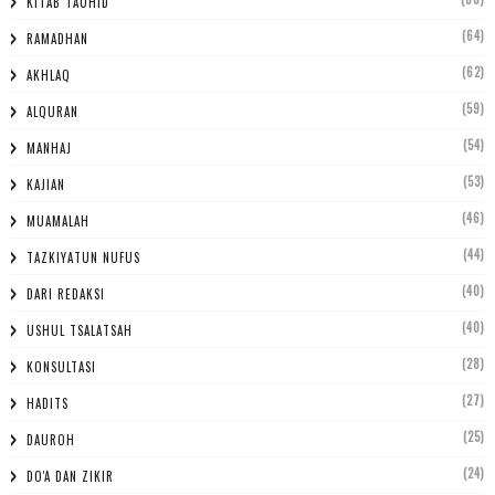
KITAB TAUHID
(64)
RAMADHAN
(62)
AKHLAQ
(59)
ALQURAN
(54)
MANHAJ
(53)
KAJIAN
(46)
MUAMALAH
(44)
TAZKIYATUN NUFUS
(40)
DARI REDAKSI
(40)
USHUL TSALATSAH
(28)
KONSULTASI
(27)
HADITS
(25)
DAUROH
(24)
DO'A DAN ZIKIR