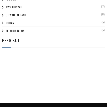
(7)
WASITHIYYAH
(6)
QOWAID ARBA'AH
(5)
DONASI
(5)
SEJARAH ISLAM
PENGIKUT