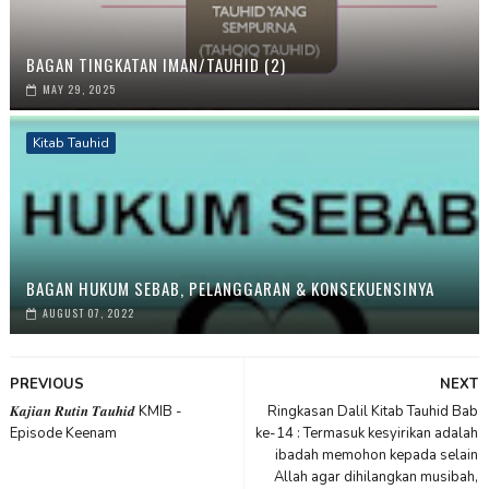
BAGAN TINGKATAN IMAN/TAUHID (2)
MAY 29, 2025
Kitab Tauhid
BAGAN HUKUM SEBAB, PELANGGARAN & KONSEKUENSINYA
AUGUST 07, 2022
PREVIOUS
NEXT
𝑲𝒂𝒋𝒊𝒂𝒏 𝑹𝒖𝒕𝒊𝒏 𝑻𝒂𝒖𝒉𝒊𝒅 KMIB -
Ringkasan Dalil Kitab Tauhid Bab
Episode Keenam
ke-14 : Termasuk kesyirikan adalah
ibadah memohon kepada selain
Allah agar dihilangkan musibah,