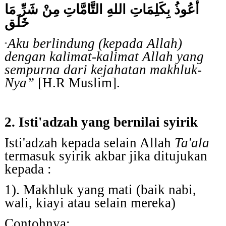
أَعُوذُ بِكَلِمَاتِ اللهِ التَّامَّاتِ مِنْ شَرِّ مَا
خَلَق
Aku berlindung (kepada Allah)
“
dengan kalimat-kalimat Allah yang
sempurna dari kejahatan makhluk-
Nya”
[H.R Muslim].
2.
Isti'adzah yang bernilai syirik
Isti'adzah kepada selain Allah
Ta'ala
termasuk syirik akbar jika ditujukan
kepada :
1). Makhluk yang mati
(baik nabi,
wali, kiayi atau selain mereka)
Contohnya: