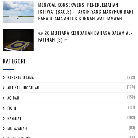
MENYOAL KONSEKWENSI PENERJEMAHAN
ISTIWA` (BAG.3) - TAFSIR YANG MASYHUR DARI
PARA ULAMA AHLUS SUNNAH WAL JAMA'AH
📜 20 MUTIARA KEINDAHAN BAHASA DALAM AL-
FATIHAH (3) 📜
KATEGORI
(232)
BAHASAN UTAMA
(170)
ARTIKEL UNGGULAN
(150)
AQIDAH
(111)
FIQIH
(102)
NASEHAT
(93)
MULAZAMAH
(88)