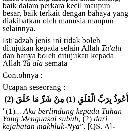
baik dalam perkara kecil maupun
besar, baik terkait dengan bahaya yang
diakibatkan oleh manusia maupun
selainnya.
Isti'adzah jenis ini tidak boleh
ditujukan kepada selain Allah
Ta'ala
dan hanya boleh ditujukan kepada
Allah
Ta'ala
semata
Contohnya :
Ucapan seseorang :
)
2
(
مِنْ شَرِّ مَا خَلَقَ
)
1
(
أَعُوذُ بِرَبِّ الْفَلَقِ
"(1)
... Aku berlindung kepada Tuhan
Yang Menguasai subuh,
(2)
dari
kejahatan makhluk-Nya
”. [QS. Al-