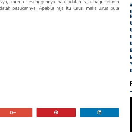
Nya, karena sesungguhnya hati adalah raja bagi seluruh
lah pasukannya. Apabila raja itu lurus, maka lurus pula
U
U
U
U
B