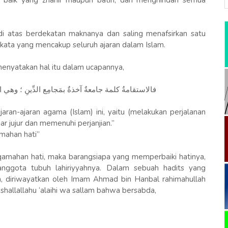
 baik yang zhahir maupun batin, dan menghindari semua
di atas berdekatan maknanya dan saling menafsirkan satu
kata yang mencakup seluruh ajaran dalam Islam.
menyatakan hal itu dalam ucapannya,
فالاستقامةُ كلمة جامعةٌ آخذةٌ بمَجامِع الدِّينِ ؛ وهي ال
aran-ajaran agama (Islam) ini, yaitu (melakukan perjalanan
 jujur dan memenuhi perjanjian.”
mahan hati”
iqamahan hati, maka barangsiapa yang memperbaiki hatinya,
nggota tubuh lahiriyyahnya. Dalam sebuah hadits yang
ah, diriwayatkan oleh Imam Ahmad bin Hanbal rahimahullah
i shallallahu ‘alaihi wa sallam bahwa bersabda,