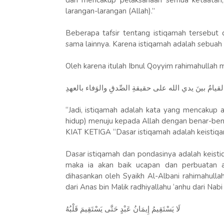
dan mencakup pelaksanaan semua ketaatan,
larangan-larangan (Allah).”
Beberapa tafsir tentang istiqamah tersebut 
sama lainnya. Karena istiqamah adalah sebuah 
Oleh karena itulah Ibnul Qoyyim rahimahullah 
قيامُ بينَ يدي الله على حقيقةِ الصِّدقِ والوَفاء بالعهدِ
“Jadi, istiqamah adalah kata yang mencakup aj
hidup) menuju kepada Allah dengan benar-benar
KIAT KETIGA “Dasar istiqamah adalah keistiqa
Dasar istiqamah dan pondasinya adalah keist
maka ia akan baik ucapan dan perbuatan a
dihasankan oleh Syaikh Al-Albani rahimahull
dari Anas bin Malik radhiyallahu ‘anhu dari Nab
لَا يَسْتَقِيمُ إِيمَانُ عَبْدٍ حَتَّى يَسْتَقِيمَ قَلْبُهُ