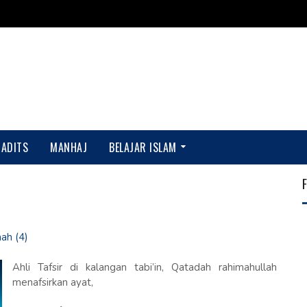
HADITS
MANHAJ
BELAJAR ISLAM
ah (4)
Ahli Tafsir di kalangan tabi’in, Qatadah rahimahullah
menafsirkan ayat,