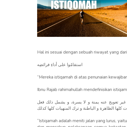
Hal ini sesuai dengan sebuah riwayat yang dari 
استقامُوا على أداءِ فرائضِه
“Mereka istiqamah di atas penunaian kewajiban
Ibnu Rajab rahimahullah mendefinisikan istiqa
غير تعويج عنه يمنة و لا يسرة، و يشمل ذلك فعل
 كلها الظاهرة و الباطنة و ترك المنهيات كلها كذلك
“Istiqamah adalah meniti jalan yang lurus, yait