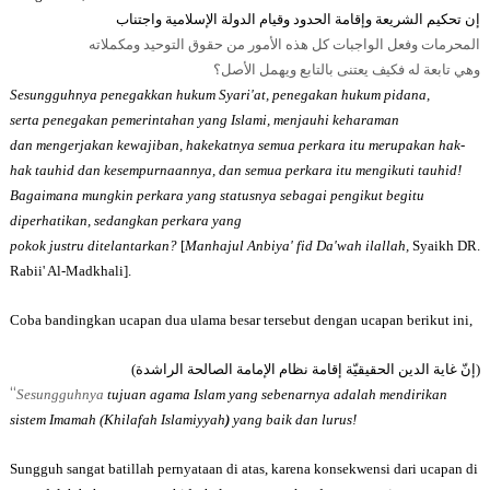
إن تحكيم الشريعة وإقامة الحدود وقيام الدولة الإسلامية واجتناب
المحرمات وفعل الواجبات كل هذه الأمور من حقوق التوحيد ومكملاته
وهي تابعة له فكيف يعتنى بالتابع ويهمل الأصل؟
Sesungguhnya penegakkan hukum Syari'at, penegakan hukum pidana,
serta penegakan
pemerintahan yang Islami
, menjauhi keharaman
dan mengerjakan kewajiban, hakekatnya semua perkara itu merupakan hak-
hak tauhid dan kesempurnaannya, dan semua perkara itu mengikuti tauhid!
Bagaimana mungkin perkara yang statusnya sebagai pengikut begitu
diperhatikan, sedangkan perkara yang
pokok justru ditelantarkan?
[
Manhajul Anbiya' fid Da'wah ilallah,
Syaikh
DR.
Rabii' Al-Madkhali].
Coba bandingkan ucapan dua ulama besar tersebut dengan ucapan berikut ini,
)
إنّ غاية الدين الحقيقيّة إقامة نظام الإمامة الصالحة الراشدة
(
“
Sesungguhnya
tujuan agama Islam yang sebenarnya adalah mendirikan
sistem Imamah
(Khilafah Islamiyyah
)
yang baik dan lurus
!
Sungguh sangat batillah pernyataan di atas, karena konsekwensi dari ucapan di