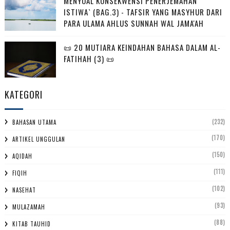
MENYOAL KONSEKWENSI PENERJEMAHAN
ISTIWA` (BAG.3) - TAFSIR YANG MASYHUR DARI
PARA ULAMA AHLUS SUNNAH WAL JAMA'AH
📜 20 MUTIARA KEINDAHAN BAHASA DALAM AL-
FATIHAH (3) 📜
KATEGORI
(232)
BAHASAN UTAMA
(170)
ARTIKEL UNGGULAN
(150)
AQIDAH
(111)
FIQIH
(102)
NASEHAT
(93)
MULAZAMAH
(88)
KITAB TAUHID