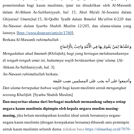
pemerintahan bagi kaum muslimin, ijma' ini dinukilkan oleh Al-Mawardi
dalam
Al-Ahkam As-Sulthaniyyah, hal. 15,
Abul Ma'ali Al-Juwaini dalam
Ghiyatsul Umam
,hal.15, Al-Qodhi 'Iyadh dalam
Ikmalul Mu'allim 6/220
dan
An-Nawawi
dalam Syarhu Shahih Muslim 12/205,
dan ulama-ulama yang
lainnya.
[
http://www.dorar.net/article/1760
].
Berkata Al-Mawardi
rahimahullah
:
وَعَقْدُهَا لِمَنْ يَقُومُ بِهَا فِي الْأُمَّةِ وَاجِبٌ بِالْإِجْمَاعِ
Mengadakan akad
Imamah
(
Khilafah
), bagi yang bertugas melaksanakannya
di tengah-tengah umat ini, hukumnya wajib berdasarkan ijma' ulama.
[Al-
Ahkam As-Sulthaniyyah, hal. 3].
An-Nawawi
rahimahullah
berkata :
وأجمعوا على أنه يجب على المسلمين نصب خليفة
Dan
ulama bersepakat bahwa wajib bagi kaum muslimin untuk mengangkat
seorang Khalifah.
[Syarhu Shahih Muslim]
Dan mayoritas ulama dari berbagai madzhab memandang sahnya setiap
negara kaum muslimin dipimpin oleh kepala negara muslim masing-
masing,
jika belum mendapatkan kondisi ideal untuk bersatunya negara-
negara kaum muslimin (dengan kesepakatan bersama) dibawah satu pemimpin
untuk kaum muslimin seluruh dunia.
(silakan baca
https://almanhaj.or.id/7070-