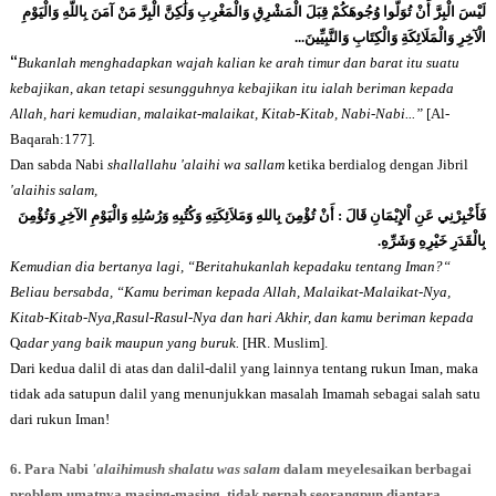
لَيْسَ الْبِرَّ أَنْ تُوَلُّوا وُجُوهَكُمْ قِبَلَ الْمَشْرِقِ وَالْمَغْرِبِ وَلَٰكِنَّ الْبِرَّ مَنْ آمَنَ بِاللَّهِ وَالْيَوْمِ
...
الْآخِرِ وَالْمَلَائِكَةِ وَالْكِتَابِ وَالنَّبِيِّينَ
“
Bukanlah menghadapkan wajah kalian ke arah timur dan barat itu suatu
kebajikan, akan tetapi sesungguhnya kebajikan itu ialah beriman kepada
Allah, hari kemudian, malaikat-malaikat, Kitab-Kitab, Nabi-Nabi...”
[Al-
Baqarah:177]
.
Dan sabda Nabi
shallallahu 'alaihi wa sallam
ketika berdialog dengan Jibril
'alaihis salam,
أَنْ تُؤْمِنَ بِاللهِ وَمَلاَئِكَتِهِ وَكُتُبِهِ وَرُسُلِهِ وَالْيَوْمِ الآخِرِ وَتُؤْمِنَ
:
فَأَخْبِرْنِي عَنِ اْلإِيْمَانِ قَالَ
.
بِالْقَدَرِ خَيْرِهِ وَشَرِّهِ
Kemudian dia bertanya lagi, “Beritahukanlah kepadaku tentang Iman?“
Beliau bersabda, “Kamu beriman kepada Allah, Malaikat-Malaikat-Nya,
Kitab-Kitab-Nya,Rasul-Rasul-Nya dan hari Akhir, dan kamu beriman kepada
Q
adar yang baik maupun yang buruk.
[HR. Muslim].
Dari kedua dalil di atas dan dalil-dalil yang lainnya tentang rukun Iman, maka
tidak ada satupun dalil yang menunjukkan
masalah Imamah sebagai salah satu
dari rukun Iman!
6. Para Nabi
'alaihimush shalatu was salam
dalam meyelesaikan berbagai
problem umatnya masing-masing, tidak pernah seorangpun diantara