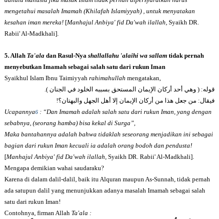
mengetahui masalah Imamah (Khilafah Islamiyyah) , untuk menyatakan
kesahan iman mereka!
[
Manhajul Anbiya' fid Da'wah ilallah,
Syaikh DR.
Rabii' Al-Madkhali].
5. Allah
Ta'ala
dan Rasul-Nya
shallallahu 'alaihi wa sallam
tidak pernah
menyebutkan Imamah sebagai salah satu dari rukun Iman
Syaikhul Islam Ibnu Taimiyyah
rahimahullah
mengatakan,
).
وهي أحد أركان الإيمان المستحق بسببه الخلود في الجنان
: (
قوله
!
من جعل هذا من أركان الإيمان إلا أهل الجهل والبهتان؟
:
فيقال
Ucapannya
: “Dan Imamah adalah salah satu dari rukun Iman, yang dengan
6
sebabnya, (seorang hamba) bisa kekal di Surga”,
Maka bantahannya adalah bahwa tidaklah seseorang menjadikan ini sebagai
bagian dari rukun Iman kecuali ia adalah orang bodoh dan pendusta!
[
Manhajul Anbiya' fid Da'wah ilallah,
Syaikh DR. Rabii' Al-Madkhali].
Mengapa demikian wahai saudaraku?
Karena di dalam dalil-dalil, baik itu Alquran maupun As-Sunnah, tidak pernah
ada satupun dalil yang menunjukkan adanya masalah Imamah sebagai salah
satu dari rukun Iman!
Contohnya, firman Allah
Ta'ala :