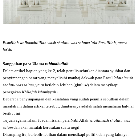
Bismillah walhamdulillah wash shalatu was salamu 'ala Rasulillah, amma
ba'du :
Sanggahan para Ulama
rahimahullah
Dalam artikel bagian yang ke-2, telah penulis sebutkan diantara
syubhat dan
penyimpangan besar yang menyelisihi
manhaj dakwah para Rasul
'alaihimush
shalatu was salam,
yaitu berlebih-lebihan (ghuluw) dalam menyikapi
penegakan
Khilafah Islamiyyah
.
1
Beberapa penyimpangan dan kesalahan yang sudah penulis sebutkan dalam
masalah ini dalam artikel tersebut, diantaranya adalah
salah memahami hal-hal
berikut ini:
Tujuan agama Islam,
ibadah,risalah para Nabi Allah
'alaihimush shalatu was
salam
dan akar masalah kerusakan suatu negri.
Disamping itu,
berlebih-lebihan dalam mensikapi politik dan yang lainnya.