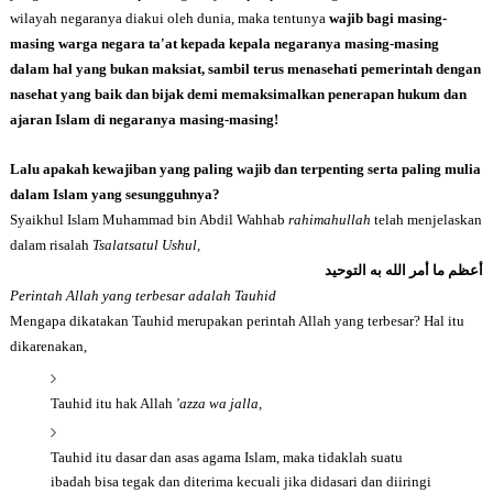
wilayah negaranya diakui oleh dunia, maka tentunya
wajib bagi masing-
masing warga negara ta'at kepada kepala negaranya masing-masing
dalam hal yang bukan maksiat
, sambil terus menasehati pemerintah dengan
nasehat yang baik dan bijak demi memaksimalkan penerapan hukum dan
ajaran Islam di negaranya masing-masing!
Lalu apakah kewajiban yang paling wajib dan terpenting serta paling mulia
dalam Islam yang sesungguhnya?
Syaikhul Islam Muhammad bin Abdil Wahhab
rahimahullah
telah
menjelaskan
dalam risalah
Tsalatsatul Ushul,
أعظم ما أمر الله به التوحيد
Perintah Allah yang terbesar adalah Tauhid
Mengapa dikatakan Tauhid merupakan perintah Allah yang terbesar? Hal itu
dikarenakan,
Tauhid itu hak Allah
'azza wa jalla,
Tauhid itu dasar dan asas agama Islam, maka tidaklah suatu
ibadah bisa tegak dan diterima kecuali jika didasari dan diiringi