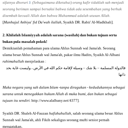
sifatnya dhoruri
. (Sebagaimana diketahui) orang kafir tidaklah sah menjadi
3
seorang beriman sampai bersaksi bahwa tidak ada sesembahan yang berhak
disembah kecuali Allah dan bahwa Muhammad adalah utusan Allah.
[
Manhajul Anbiya' fid Da'wah ilallah,
Syaikh
DR.
Rabii' Al-Madkhali].
2.
Khilafah Islamiyyah adalah sarana (wasilah) dan bukan tujuan serta
bukan pula masalah pokok!
Demikianlah pemahaman para ulama Ahlus Sunnah wal Jama'ah. Seorang
ulama besar Ahlus Sunnah wal Jama'ah, pakar ilmu Hadits, Syaikh Al-Albani
rahimahullah
menjelaskan :
فالدولة المسلمة – بلا شك – وسيلة لإقامة حكم الله في الأرض ، وليست غاية بحد
ذاتها
Maka negara yang sah dalam Islam -tanpa diragukan - kedudukannya sebagai
sarana untuk menegakkan hukum Allah di muka bumi, dan bukan sebagai
tujuan itu sendiri.
http://www.alalbany.net/4377].
Syaikh DR. Shaleh Al-Fauzan
hafizhahullah
, salah seorang ulama besar
Ahlus
Sunnah wal Jama'ah, ahli Fikih sekaligus seorang mufti senior pernah
mengatakan,