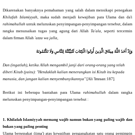
Dikarenakan banyaknya pemahaman yang salah dalam mensikapi penegakan
Khilafah Islamiyyah
, maka sudah menjadi kewajiban
para Ulama dan da'i
rahimahullah
untuk
meluruskan penyimpangan-penyimpangan tersebut, dalam
rangka menunaikan tugas yang agung dari Allah
Ta'ala,
seperti tercermin
dalam firman Allah
'azza wa jalla,
وَإِذْ أَخَذَ اللَّهُ مِيثَاقَ الَّذِينَ أُوتُوا الْكِتَابَ لَتُبَيِّنُنَّهُ لِلنَّاسِ وَلَا تَكْتُمُونَهُ
Dan (ingatlah), ketika Allah mengambil janji dari orang-orang yang telah
diberi Kitab (yaitu): "Hendaklah kalian menerangkan isi Kitab itu kepada
manusia, dan jangan kalian menyembunyikannya"
[
Ali 'Imraan:187
].
Berikut ini beberapa bantahan
para Ulama
rahimahullah
dalam rangka
meluruskan penyimpangan-penyimpangan tersebut :
1. Khilafah Islamiyyah memang wajib namun bukan yang paling wajib dan
bukan yang paling penting
Ulama bersepakat (ijma') atas kewajiban pengangkatan satu orang pemimpin