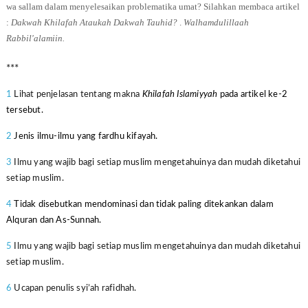
wa sallam dalam menyelesaikan problematika umat? Silahkan membaca artikel
:
Dakwah Khilafah Ataukah Dakwah Tauhid?
.
Walhamdulillaah
Rabbil'alamiin.
***
1
Lihat penjelasan tentang makna
Khilafah Islamiyyah
pada artikel ke-2
tersebut.
2
Jenis ilmu-ilmu yang fardhu kifayah.
3
Ilmu yang wajib bagi setiap muslim mengetahuinya dan
mudah diketahui
setiap muslim.
4
Tidak disebutkan mendominasi dan tidak paling ditekankan dalam
Alquran dan As-Sunnah.
5
Ilmu yang wajib bagi setiap muslim mengetahuinya dan
mudah diketahui
setiap muslim.
6
Ucapan penulis syi’ah rafidhah.