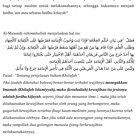
bagi setiap muslim untuk melaksanakannya, sehingga hukumnya menjadi
fardhu 'ain atau sebatas fardhu kifayah?
Al-Mawardi
rahimahullah
menjelaskan hal itu:
فَإِذَا ثَبَتَ وُجُوبُ الْإِمَامَةِ فَفَرْضُهَا عَلَى الْكِفَايَةِ كَالْجِهَادِ
"
فِي بَيَانِ حُكْمِ الخِلَافَةِ
: "
فَصْلٌ
وَطَلَبِ الْعِلْمِ، فَإِذَا قَامَ بِهَا مَنْ هُوَ مِنْ أَهْلِهَا سَقَطَ فَرْضُهَا عَلَى الْكِفَايَةِ، وَإِنْ لَمْ يَقُمْ
أَهْلُ الِاخْتِيَارِ حَتَّى يَخْتَارُوا إمَامًا
:
أَحَدُهُمَا
:
بِهَا أَحَدٌ خَرَجَ مِنَ النَّاسِ فَرِيقَانِ
أَهْلُ الْإِمَامَةِ حَتَّى يَنْتَصِبَ أَحَدُهُمْ لِلْإِمَامَةِ،
:
وَالثَّانِي
.
لِلْأُمَّةِ
وَلَيْسَ عَلَى مَنْ عَدَا هَذَيْنِ الْفَرِيقَيْنِ مِنَ الْأُمَّةِ فِي تَأْخِيرِ الْإِمَامَةِ حَرَجٌ وَلَا مَأْثَمٌ،
Pasal: “Tentang penjelasan hukum Khilafah”.
Jika (sudah diketahui bahwa) benar-benar terbukti wajibnya
menegakkan
Imamah (Khilafah Islamiyyah), maka (ketahuilah) kewajiban itu jenisnya
adalah fardhu kifayah
, seperti jihad dan menuntut ilmu
, maka jika telah
2
dilaksanakan kewajiban tersebut oleh orang yang berkompeten, maka
gugurlah kewajiban tersebut (bagi kaum muslimin yang lainnya) karena telah
dilaksanakan olehnya. Dan jika tidak ada seorangpun yang menunaikannya,
maka tampillah dua golongan manusia (yang berkewajiban
melaksanakannya),