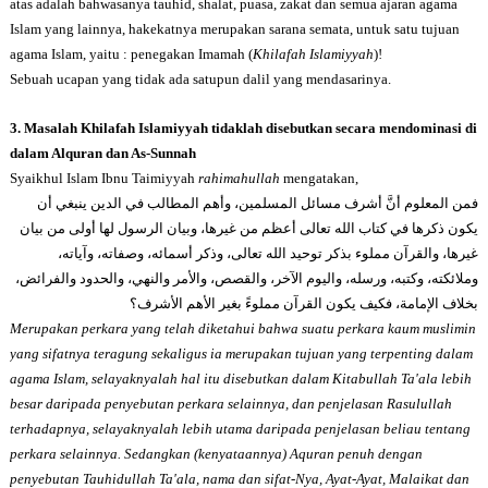
atas adalah bahwasanya tauhid, shalat, puasa, zakat dan semua ajaran agama
Islam yang lainnya, hakekatnya merupakan sarana semata, untuk satu tujuan
agama Islam, yaitu : penegakan Imamah (
Khilafah Islamiyyah
)!
Sebuah ucapan yang tidak ada satupun dalil yang mendasarinya.
3. Masalah Khilafah Islamiyyah tidaklah disebutkan secara mendominasi di
dalam Alquran dan As-Sunnah
Syaikhul Islam Ibnu Taimiyyah
rahimahullah
mengatakan,
فمن المعلوم أنَّ أشرف مسائل المسلمين، وأهم المطالب في الدين ينبغي أن
يكون ذكرها في كتاب الله تعالى أعظم من غيرها، وبيان الرسول لها أولى من بيان
غيرها، والقرآن مملوء بذكر توحيد الله تعالى، وذكر أسمائه، وصفاته، وآياته،
وملائكته، وكتبه، ورسله، واليوم الآخر، والقصص، والأمر والنهي، والحدود والفرائض،
بخلاف الإمامة، فكيف يكون القرآن مملوءً بغير الأهم الأشرف؟
Merupakan perkara yang telah diketahui bahwa suatu perkara kaum muslimin
yang sifatnya teragung sekaligus ia merupakan tujuan yang terpenting dalam
agama Islam, selayaknyalah hal itu disebutkan dalam Kitabullah Ta'ala lebih
besar daripada penyebutan perkara selainnya, dan penjelasan Rasulullah
terhadapnya, selayaknyalah lebih utama daripada penjelasan beliau tentang
perkara selainnya. Sedangkan (kenyataannya) Aquran penuh dengan
penyebutan Tauhidullah Ta'ala, nama dan sifat-Nya, Ayat-Ayat, Malaikat dan