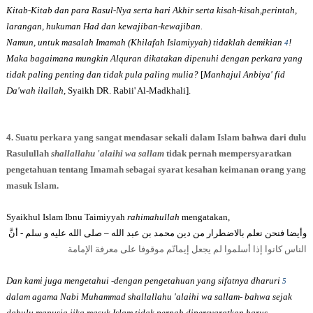
Kitab-Kitab dan para Rasul-Nya serta hari Akhir serta kisah-kisah,perintah,
larangan, hukuman Had dan kewajiban-kewajiban.
Namun, untuk masalah Imamah (Khilafah Islamiyyah) tidaklah demikian
!
4
Maka bagaimana mungkin Alquran dikatakan dipenuhi dengan perkara yang
tidak paling penting dan tidak pula paling mulia?
[
Manhajul Anbiya' fid
Da'wah ilallah,
Syaikh DR. Rabii' Al-Madkhali
].
4.
Suatu perkara yang sangat mendasar sekali dalam Islam bahwa dari dulu
Rasulullah
shallallahu 'alaihi wa sallam
tidak pernah mempersyaratkan
pengetahuan tentang Imamah sebagai syarat kesahan keimanan orang yang
masuk Islam.
Syaikhul Islam Ibnu Taimiyyah
rahimahullah
mengatakan,
أنَّ
-
وأيضا فنحن نعلم بالاضطرار من دين محمد بن عبد الله – صلى الله عليه و سلم
الناس كانوا إذا أسلموا لم يجعل إيمانّم موقوفا على معرفة الإمامة
Dan kami juga mengetahui -dengan pengetahuan yang sifatnya dharuri
5
dalam agama Nabi Muhammad shallallahu 'alaihi wa sallam- bahwa sejak
dahulu manusia jika masuk Islam tidak pernah dipersyaratkan harus