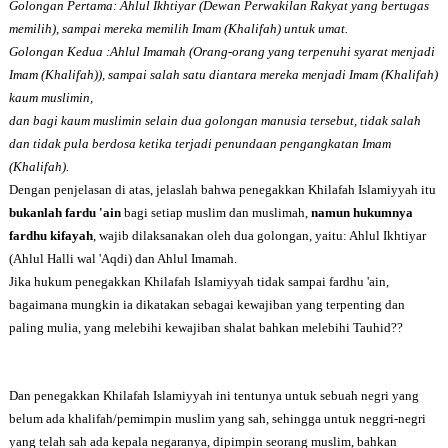
Golongan Pertama: Ahlul Ikhtiyar (Dewan Perwakilan Rakyat yang bertugas
memilih), sampai mereka memilih Imam (Khalifah) untuk umat.
Golongan Kedua :Ahlul Imamah (Orang-orang yang terpenuhi syarat menjadi
Imam (Khalifah)), sampai salah satu diantara mereka menjadi Imam (Khalifah)
kaum muslimin,
dan bagi kaum muslimin selain dua golongan manusia tersebut, tidak salah
dan tidak pula berdosa ketika terjadi penundaan pengangkatan Imam
(Khalifah).
Dengan penjelasan di atas, jelaslah bahwa penegakkan Khilafah Islamiyyah itu
bukanlah fardu 'ain
bagi setiap muslim dan muslimah,
namun hukumnya
fardhu kifayah
, wajib dilaksanakan oleh dua golongan, yaitu: Ahlul Ikhtiyar
(Ahlul Halli wal 'Aqdi) dan Ahlul Imamah.
Jika hukum penegakkan Khilafah Islamiyyah tidak sampai fardhu 'ain,
bagaimana mungkin ia dikatakan sebagai kewajiban yang terpenting dan
paling mulia, yang melebihi kewajiban shalat bahkan melebihi Tauhid??
Dan penegakkan Khilafah Islamiyyah ini tentunya untuk sebuah negri yang
belum ada
khalifah/pemimpin muslim yang sah, sehingga untuk neggri-negri
yang telah sah ada kepala negaranya, dipimpin seorang muslim, bahkan