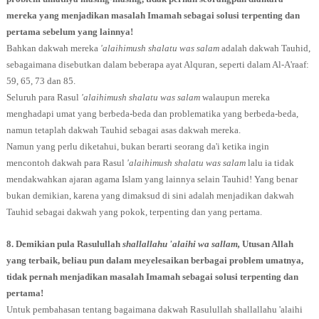
mereka yang menjadikan masalah Imamah sebagai solusi terpenting dan
pertama sebelum yang lainnya!
Bahkan dakwah mereka
'alaihimush shalatu was salam
adalah dakwah Tauhid,
sebagaimana disebutkan dalam beberapa ayat Alquran, seperti dalam Al-A'raaf:
59, 65, 73 dan 85.
Seluruh para Rasul
'alaihimush shalatu was salam
walaupun mereka
menghadapi umat yang berbeda-beda dan problematika yang berbeda-beda,
namun tetaplah dakwah Tauhid sebagai asas dakwah mereka.
Namun yang perlu diketahui, bukan berarti seorang da'i ketika ingin
mencontoh dakwah para Rasul
'alaihimush shalatu was salam
lalu ia tidak
mendakwahkan ajaran agama Islam yang lainnya selain Tauhid! Yang benar
bukan demikian, karena yang dimaksud di sini adalah menjadikan dakwah
Tauhid sebagai dakwah yang pokok, terpenting dan yang pertama.
8. Demikian pula Rasulullah
shallallahu 'alaihi wa sallam,
Utusan Allah
yang terbaik, beliau pun dalam meyelesaikan berbagai problem umatnya,
tidak pernah menjadikan masalah Imamah sebagai solusi terpenting dan
pertama!
Untuk pembahasan tentang bagaimana dakwah Rasulullah shallallahu 'alaihi