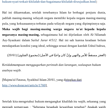
hukum-syari-terkait-khilafah-dan-bagaimana-khilafah-diwujudkan.html
)
Hal ini dikarenakan, setelah tersebarnya Islam ke berbagai penjuru dunia,
jadilah masing-masing wilayah negara memiliki kepala negara masing-masing
pula, yang kekuasaannya terbatas pada wilayah negara yang dipimpinnya saja.
Maka wajib bagi masing-masing warga negara ta'at kepada kepala
negaranya masing-masing,
sebagaimana hal ini dijelaskan oleh
Al-'Allamah
Asy-Syaukani dalam
Sailul Jarar 4/512.
Hal ini sah karena keadaan belum
mendapatkan kondisi yang ideal, sehingga sesuai dengan kaedah Ushul bahwa,
] (20/61)
مجموع الفتاوى
) [
العجز مسقطٌ للأمر والنهي وإنْ كان واجبًا في الأصل
(
Ketidakmampuan menggugurkan perintah dan larangan, walaupun hukum
asalnya wajib.
[Majmu'ul Fatawa, Syaikhul Islam 20/61, yang d
iringkas dari
http://www.dorar.net/article/1760
].
Setelah kita mengetahui hukum mengangkat khalifah itu wajib, sekarang yang
menjadi pertanyaan : "Seberapa besarkah kewajiban tersebut? Apakah wajib