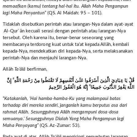
memaafkan (kamu) tentang hal-hal itu. Allah Maha Pengampun
lagi Maha Penyantun
” (QS. Al Maidah: 95 – 101).
Tidaklah disebutkan perintah atau larangan-Nya dalam ayat-ayat
Al-Qur`ān
kecuali serasi dengan perintah atau larangan-Nya
tersebut. Oleh karena itu, benar-benar seseorang yang
membacanya terdorong kuat untuk ta‘at kepada Allāh, kembali
kepada-Nya, mendekatkan diri kepada-Nya, serta melaksanakan
perintah-Nya dan menjauhi larangan-Nya.
Allāh
Ta’ālā
berfirman,
قُلْ يَا عِبَادِيَ الَّذِينَ أَسْرَفُوا عَلَىٰ أَنْفُسِهِمْ لَا تَقْنَطُوا مِنْ رَحْمَةِ اللَّهِ ۚ إِنَّ
اللَّهَ يَغْفِرُ الذُّنُوبَ جَمِيعًا ۚ إِنَّهُ هُوَ الْغَفُورُ الرَّحِيمُ
“
Katakanlah, ‘Hai hamba-hamba-Ku yang malampaui batas
terhadap diri mereka sendiri, janganlah kamu berputus asa dari
rahmat Allāh. Sesungguhnya Allāh mengampuni dosa-dosa
semuanya.
’ Sesungguhnya Dialah Yang Maha Pengampun lagi
Maha Penyayang”
(QS. Az-Zumar: 53).
Pada ayat di atas, Allāh
Ta’ālā
mengiringi penyebutan larangan