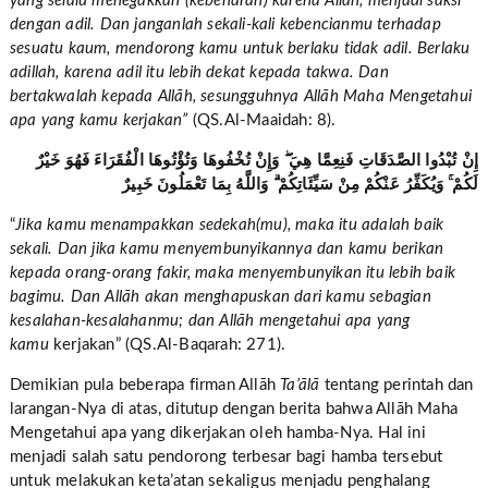
yang selalu menegakkan (kebenaran) karena Allāh, menjadi saksi
dengan adil. Dan janganlah sekali-kali kebencianmu terhadap
sesuatu kaum, mendorong kamu untuk berlaku tidak adil. Berlaku
adillah, karena adil itu lebih dekat kepada takwa. Dan
bertakwalah kepada Allāh, sesungguhnya Allāh Maha Mengetahui
apa yang kamu kerjakan”
(QS.Al-Maaidah: 8).
إِنْ تُبْدُوا الصَّدَقَاتِ فَنِعِمَّا هِيَ ۖ وَإِنْ تُخْفُوهَا وَتُؤْتُوهَا الْفُقَرَاءَ فَهُوَ خَيْرٌ
لَكُمْ ۚ وَيُكَفِّرُ عَنْكُمْ مِنْ سَيِّئَاتِكُمْ ۗ وَاللَّهُ بِمَا تَعْمَلُونَ خَبِيرٌ
“
Jika kamu menampakkan sedekah(mu), maka itu adalah baik
sekali. Dan jika kamu menyembunyikannya dan kamu berikan
kepada orang-orang fakir, maka menyembunyikan itu lebih baik
bagimu. Dan Allāh akan menghapuskan dari kamu sebagian
kesalahan-kesalahanmu; dan Allāh mengetahui apa yang
kamu
kerjakan” (QS.Al-Baqarah: 271).
Demikian pula beberapa firman Allāh
Ta’ālā
tentang perintah dan
larangan-Nya di atas, ditutup dengan berita bahwa Allāh Maha
Mengetahui apa yang dikerjakan oleh hamba-Nya. Hal ini
menjadi salah satu pendorong terbesar bagi hamba tersebut
untuk melakukan keta’atan sekaligus menjadu penghalang