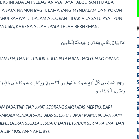
KS INI ADALAH SEBAGIAN AYAT-AYAT ALQURAN ITU ADA
IA SAJA, NAMUN BAGI ULAMA YANG MENDALAM DAN KOKOH
AHUI BAHWA DI DALAM ALQURAN TIDAK ADA SATU AYAT PUN
ANUSIA, KARENA ALLAH
TA’ALA
TELAH BERFIRMAN:
هَٰذَا بَيَانٌ لِلنَّاسِ وَهُدًى وَمَوْعِظَةٌ لِلْمُتَّقِينَ
S
 MANUSIA, DAN PETUNJUK SERTA PELAJARAN BAGI ORANG-ORANG
S
K
وَيَوْمَ نَبْعَثُ فِي كُلِّ أُمَّةٍ شَهِيدًا عَلَيْهِمْ مِنْ أَنْفُسِهِمْ ۖ وَجِئْنَا بِكَ شَهِيدًا عَلَىٰ هَٰؤُلَاءِ ۚ وَنَزَّلْنَا عَلَيْكَ الْكِتَابَ تِبْيَانًا لِكُلِّ شَيْءٍ وَهُدًى وَرَحْمَةً
وَبُشْرَىٰ لِلْمُسْلِمِينَ
S
S
KAN PADA TIAP-TIAP UMAT SEORANG SAKSI ATAS MEREKA DARI
MMAD) MENJADI SAKSI ATAS SELURUH UMAT MANUSIA. DAN KAMI
M
MENJELASKAN SEGALA SESUATU DAN PETUNJUK SERTA RAHMAT DAN
U
H DIRI”
(QS. AN-NAHL: 89).
U