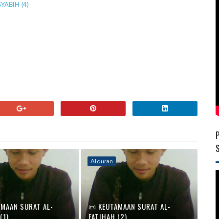
ABIH (4)
Alquran
AMAAN SURAT AL-
📜 KEUTAMAAN SURAT AL-
(1)
FATIHAH (2)