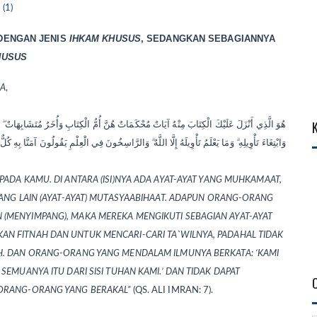
(1)
DENGAN JENIS
IHKAM KHUSUS
, SEDANGKAN SEBAGIANNYA
HUSUS
LA
,
هُوَ الَّذِي أَنْزَلَ عَلَيْكَ الْكِتَابَ مِنْهُ آيَاتٌ مُحْكَمَاتٌ هُنَّ أُمُّ الْكِتَابِ وَأُخَرُ مُتَشَابِهَاتٌ ۖ فَأَمّ
وَابْتِغَاءَ تَأْوِيلِهِ ۗ وَمَا يَعْلَمُ تَأْوِيلَهُ إِلَّا اللَّهُ ۗ وَالرَّاسِخُونَ فِي الْعِلْمِ يَقُولُونَ آمَنَّا بِهِ كُلٌّ مِ
ADA KAMU. DI ANTARA (ISI)NYA ADA AYAT-AYAT YANG MUHKAMAAT,
YANG LAIN (AYAT-AYAT) MUTASYAABIHAAT. ADAPUN ORANG-ORANG
(MENYIMPANG), MAKA MEREKA MENGIKUTI SEBAGIAN AYAT-AYAT
N FITNAH DAN UNTUK MENCARI-CARI TA`WILNYA, PADAHAL TIDAK
H. DAN ORANG-ORANG YANG MENDALAM ILMUNYA BERKATA: ‘KAMI
SEMUANYA ITU DARI SISI TUHAN KAMI.’ DAN TIDAK DAPAT
 ORANG-ORANG YANG BERAKAL”
(QS. ALI IMRAN: 7).