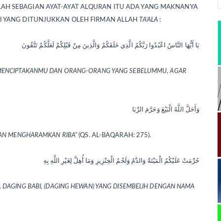
LAH SEBAGIAN AYAT-AYAT ALQURAN ITU ADA YANG MAKNANYA
TI YANG DITUNJUKKAN OLEH FIRMAN ALLAH
TA’ALA
:
يَا أَيُّهَا النَّاسُ اعْبُدُوا رَبَّكُمُ الَّذِي خَلَقَكُمْ وَالَّذِينَ مِنْ قَبْلِكُمْ لَعَلَّكُمْ تَتَّقُونَ
 MENCIPTAKANMU DAN ORANG-ORANG YANG SEBELUMMU, AGAR
وَأَحَلَّ اللَّهُ الْبَيْعَ وَحَرَّمَ الرِّبَا
 DAN MENGHARAMKAN RIBA”
(QS. AL-BAQARAH: 275).
حُرِّمَتْ عَلَيْكُمُ الْمَيْتَةُ وَالدَّمُ وَلَحْمُ الْخِنْزِيرِ وَمَا أُهِلَّ لِغَيْرِ اللَّهِ بِهِ
 DAGING BABI, (DAGING HEWAN) YANG DISEMBELIH DENGAN NAMA