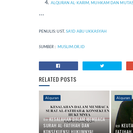
ALQURAN AL-KARIM, MUHKAM DAN MUTASY
***
PENULIS:
UST.
SA’ID ABU UKKASYAH
SUMBER
:
MUSLIM.OR.ID
RELATED POSTS
Alquran
Alquran
📜 KESALAHAN DALAM MEMBACA
SURAH AL-FATIHAH DAN
📜 KEUT
KONSEKUENSI HUKUMNYA!
FATIHAH 