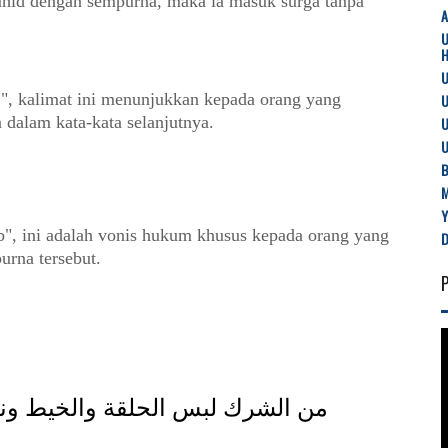
uhid dengan sempurna, maka ia masuk surga tanpa
U
..", kalimat ini menunjukkan kepada orang yang
U
dalam kata-kata selanjutnya.
U
U
B
ab", ini adalah vonis hukum khusus kepada orang yang
urna tersebut.
من الشرك لبس الحلقة والخيط ونحوه