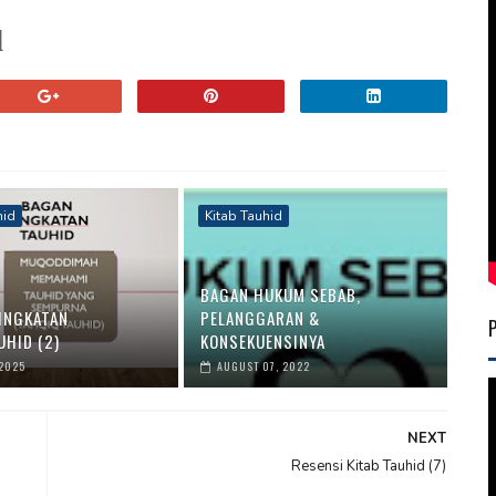
d
hid
Kitab Tauhid
BAGAN HUKUM SEBAB,
INGKATAN
PELANGGARAN &
UHID (2)
KONSEKUENSINYA
 2025
AUGUST 07, 2022
NEXT
Resensi Kitab Tauhid (7)