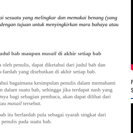
kai
sesuatu yang melingkar
dan
memakai
benang
(yang
dengan tujuan untuk menyingkirkan
mara bahaya
atau
 judul bab maupun
masail
di akhir setiap bab
leh penulis, dapat diketahui dari judul bab dan
h-faedah yang disebutkan di akhir setiap bab.
etahui bagaimana kesimpulan penulis dalam memahami
an dalam suatu bab, sehingga jika terdapat nash yang
)
nya bagi sebagian pembaca, akan dapat dilihat dari
atau
masail
tersebut.
bab itu berfaedah pula sebagai syarah singkat dari
 penulis pada suatu bab.