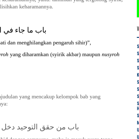
lisihkan
keharamannya.
باب ما جاء في ا
ti dan menghilangkan pengaruh sihir)”,
S
yroh
yang diharamkan
(syirik akbar)
maupun
nusyroh
S
K
S
njudulan
yang mencakup kelompok bab yang
S
nya:
M
باب من حقق التوحيد دخل 
U
U