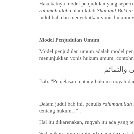
Hakekatnya model penjudulan yang seperti
rahimahullah
dalam kitab
Shahihul Bukhar
judul bab dan menyebutkan vonis hukumny
Model Penjudulan
Umum
Model penjudulan u
mum adalah model pen
menunjukkan vonis hukum umum, contohn
 والتمائم
Bab: "Penjelasan tentang hukum ruqyah da
Dalam judul bab ini, penulis
rahimahullah
tentang hukum..." .
Hal itu dik
arenakan, ruqyah itu ada yang ter
Sedangkan tamimah itu ada yang disepakati