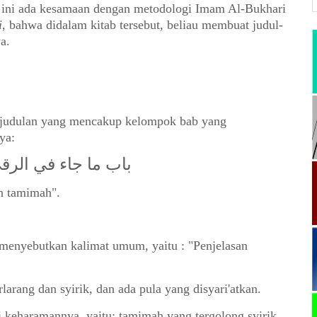
 ini ada kesamaan dengan metodologi Imam Al-Bukhari
i
, bahwa didalam kitab tersebut, beliau membuat judul-
a.
judulan yang mencakup k
elompok bab yang
ya:
باب ما جاء في الرقى
n tamimah".
menyebutkan kalimat umum, yaitu : "Penjelasan
larang dan syirik, dan ada pula yang disyari'atkan.
 keharamannya, yaitu: tamimah yang tergolong syirik,