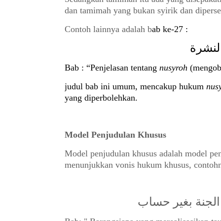
dan tamimah yang bukan syirik dan di
perse
Contoh lainnya adalah b
ab ke-27 :
لنشرة
Bab : “Penjelasan tentang
nusyroh
(mengoba
judul bab ini umum,
mencakup hukum
nus
yang
diperbolehkan.
Model Penjudulan Khusus
Model penjudulan khusus
adalah model pe
menunjukkan vonis hukum khusus, contoh
الجنة بغير حساب