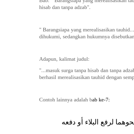
Bab: " Barangsiapa yang merealisasikan ta
hisab dan tanpa adzab".
" Barangsiapa yang merealisasikan tauhid.
dihukumi, sedangkan hukumnya disebutkan 
Adapun, kalimat judul:
"...masuk surga tanpa hisab dan tanpa adz
berhasil merealisasikan tauhid dengan semp
Contoh lainnya adalah b
ab ke-7:
ما لرفع البلاء أو دفعه