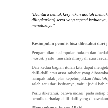
Diantara
bentuk kesyirikan adalah mema
“
dilingkarkan)
serta yang se
perti
keduanya, 
menolaknya
”
Kesimpulan penulis bisa diketahui dari
Pengambilan kesimpulan hukum dan faedah o
masail
, yaitu :masalah ilmiyyah atau faeda
Dari kedua bagian itulah kita dapat meng
dalil-dalil atau atsar sahabat yang dibawak
nampak tidak jelas kepetunjukkan
(dalalah
salah satu dari keduanya, yaitu: judul bab 
Perlu diketahui, bahwa
masail
pada setiap 
penulis terhadap dalil-dalil yang dibawakan
(Bersambung, in sya Allah)