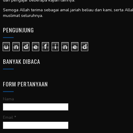
dan pengajar beberapa kajian lainnya.
Semoga Allah terima sebagai amal jariah beliau dan kami, serta All
muslimat seluruhnya.
PENGUNJUNG
u
n
d
e
f
i
n
e
d
BANYAK DIBACA
FORM PERTANYAAN
Nama
Email
*