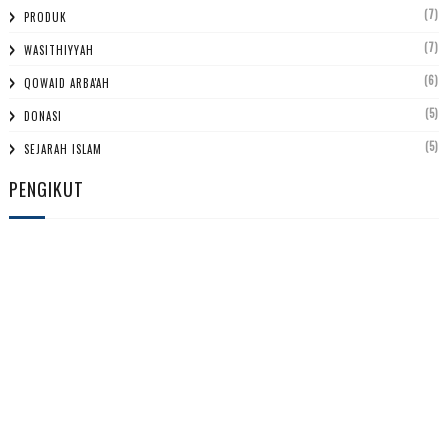
(7)
PRODUK
(7)
WASITHIYYAH
(6)
QOWAID ARBA'AH
(5)
DONASI
(5)
SEJARAH ISLAM
PENGIKUT