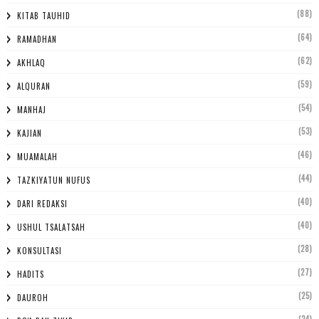
(88)
KITAB TAUHID
(64)
RAMADHAN
(62)
AKHLAQ
(59)
ALQURAN
(54)
MANHAJ
(53)
KAJIAN
(46)
MUAMALAH
(44)
TAZKIYATUN NUFUS
(40)
DARI REDAKSI
(40)
USHUL TSALATSAH
(28)
KONSULTASI
(27)
HADITS
(25)
DAUROH