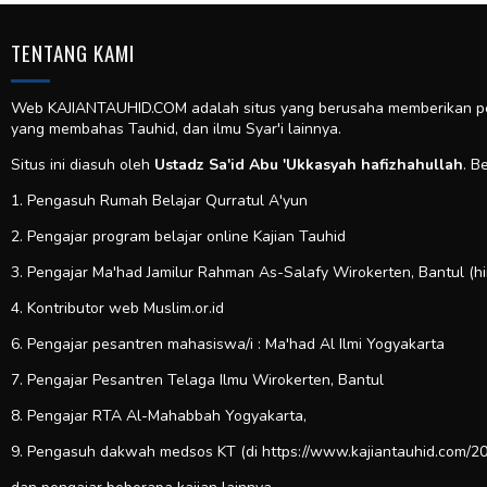
TENTANG KAMI
Web KAJIANTAUHID.COM adalah situs yang berusaha memberikan pela
yang membahas Tauhid, dan ilmu Syar'i lainnya.
Situs ini diasuh oleh
Ustadz Sa'id Abu 'Ukkasyah hafizhahullah
. B
1. Pengasuh Rumah Belajar Qurratul A'yun
2. Pengajar program belajar online Kajian Tauhid
3. Pengajar Ma'had Jamilur Rahman As-Salafy Wirokerten, Bantul (h
4. Kontributor web
Muslim.or.id
6. Pengajar pesantren mahasiswa/i : Ma'had Al Ilmi Yogyakarta
7. Pengajar Pesantren Telaga Ilmu Wirokerten, Bantul
8. Pengajar RTA Al-Mahabbah Yogyakarta,
9. Pengasuh dakwah medsos KT (di https://www.kajiantauhid.com/20