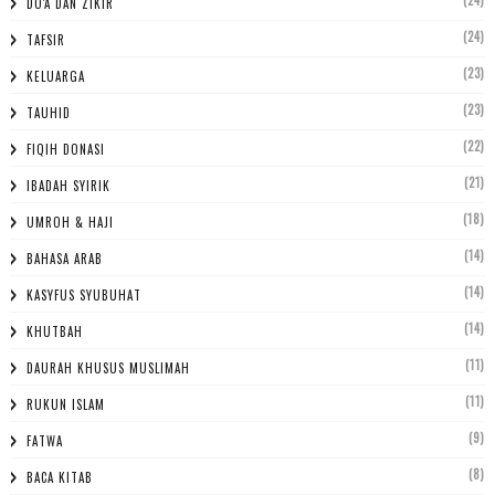
(24)
DO'A DAN ZIKIR
(24)
TAFSIR
(23)
KELUARGA
(23)
TAUHID
(22)
FIQIH DONASI
(21)
IBADAH SYIRIK
(18)
UMROH & HAJI
(14)
BAHASA ARAB
(14)
KASYFUS SYUBUHAT
(14)
KHUTBAH
(11)
DAURAH KHUSUS MUSLIMAH
(11)
RUKUN ISLAM
(9)
FATWA
(8)
BACA KITAB