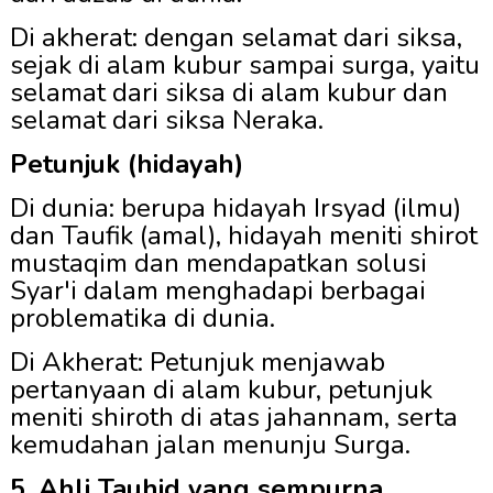
Di akherat:
dengan
selamat dari siksa,
sejak di alam kubur sampai
s
urga,
yaitu
selamat dari siksa
di alam kubur dan
selamat dari siksa
Neraka.
P
etunjuk (hidayah)
Di dunia:
berupa hidayah Irsyad (ilmu)
dan Taufik (amal), hidayah meniti shirot
mustaqim
dan mendapatkan solusi
Syar'i dalam menghadapi berbagai
problematika di dunia.
Di Akherat:
Petunjuk menjawab
pertanyaan di alam kubur, petunjuk
meniti shiroth di atas jahannam,
serta
k
emudahan jalan menunju Surga.
5. Ahli Tauhid yang sempurna