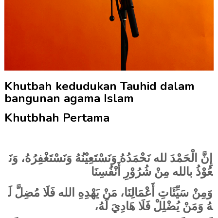
Khutbah kedudukan Tauhid dalam
bangunan agama Islam
Khutbhah Pertama
إِنَّ الْحَمْدَ لله نَحْمَدُهُ وَنَسْتَعِيْنُهُ وَنَسْتَغْفِرُهُ، وَنَ
عُوْذُ بالله مِنْ شُرُوْرِ أَنْفُسِنَا
وَمِنْ سَيِّئَاتِ أَعْمَالِنَا، مَنْ يَهْدِهِ الله فَلَا مُضِلَّ لَ
هُ وَمَنْ يُضْلِلْ فَلَا هَادِيَ لَهُ،