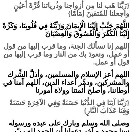
رَبَّنَا هَب لنا مِن أزواجنا وذُرياتنا قُرَّةَ أعيُنٍ
{
}
واجعلنا للمُتقينَ إمَامًا
اللَّهُمَ حَبَّبْ إِلَيْنَا الْإِيمَانَ وَزَيِّنْهُ فِي قُلُوبِنَا، وَكَرِّهْ
إِلَيْنَا الْكُفْرَ وَالْفُسُوقَ وَالْعِصْيَانَ
اللهم إنا نسألك الجنة، وما قرب إليها من قول
أو عمل، ونعوذ بك من النار وما قرب إليها من
.
قول أو عمل
اللهم أعز الإسلام والمسلمين، وأذلَّ الشِّرك
والمشركين، ودمِّر أعداء الدين، اللهم آمنا في
أوطاننا، وأصلح أئمتنا وولاة أمورنا
رَبَّنَا آتِنَا فِي الدُّنْيَا حَسَنَةً وَفِي الآخِرَةِ حَسَنَةً
{
}
وَقِنَا عَذَابَ النَّارِ
وصلى الله وسلم وبارك على عبده ورسوله
نبينا محمد و آخر دعوانا أن الحمد لله ربّ