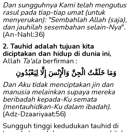
Dan sungguhnya Kami telah mengutus
rasul pada tiap-tiap umat (untuk
menyerukan): "Sembahlah Allah (saja),
dan jauhilah sesembahan selain-Nya
".
(An-Nahl:36)
2. Tauhid adalah tujuan kita
diciptakan dan hidup di dunia ini,
Allah
Ta'ala
berfirman :
وَمَا خَلَقْتُ الْجِنَّ وَالْإِنْسَ إِلَّا لِيَعْبُدُونِ
Dan Aku tidak menciptakan jin dan
manusia melainkan supaya mereka
beribadah kepada-Ku semata
(mentauhidkan-Ku dalam ibadah)
.
(Adz-Dzaariyaat:56)
Sungguh tinggi kedudukan tauhid di