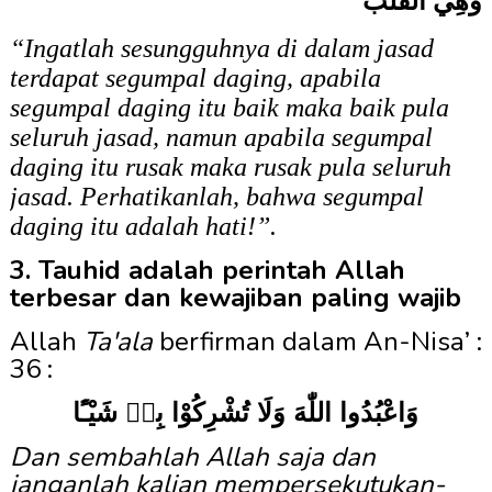
وَهِيَ القَلْبُ
“Ingatlah sesungguhnya di dalam jasad
terdapat segumpal daging, apabila
segumpal daging itu baik maka baik pula
seluruh jasad, namun apabila segumpal
daging itu rusak maka rusak pula seluruh
jasad. Perhatikanlah, bahwa segumpal
daging itu adalah hati!”
.
3. Tauhid adalah perintah Allah
terbesar dan kewajiban paling wajib
Allah
Ta'ala
berfirman dalam An-Nisa’ :
36 :
وَاعْبُدُوا اللّٰهَ وَلَا تُشْرِكُوْا بِهٖ شَيْـًٔا
Dan sembahlah Allah saja dan
janganlah kalian mempersekutukan-