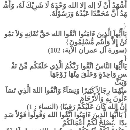
أَشْهَدُ أَنْ لَا إله إلا الله وَحْدَهُ لَا شَرِيْكَ لَهُ، وَأَشْ
.
هَدُ أَنَّ مُحَمَّدًا عَبْدُهُ وَرَسُوْلُهُ
}
يَاأَيُّهاَ الَّذِينَ ءَامَنُوا اتَّقُوا الله حَقَّ تُقَاتِهِ وَلاَ تَمُو
{
تُنَّ إِلاَّ وَأَنتُم مُّسْلِمُونَ
(سورة آل عمران الآية: 102)
}
يَاأَيُّهَا النَّاسُ اتَّقُوا رَبَّكُمُ الَّذِي خَلَقَكُم مِّنْ نَفْ
سٍ وَاحِدَةٍ وَخَلَقَ مِنْهَا زَوْجَهَا
وَبَثَّ
منْهُمَا رِجَالاً كَثِيرًا وَنِسَآءً وَاتَّقُوا اللهَ الَّذِي تَسَآ
ءَلُونَ بِهِ وَاْلأَرْحَامَ
(النساء : 1)
{
عَلَيْكُمْ رَقِيبًا
إِنَّ الله كَانَ
يَاأَيُّهَا الَّذِينَ ءَامَنُوا اتَّقُوا الله وَقُولُوا قَوْلاً سَدِ
}
يُصْلِحْ لَكُمْ أَعْمَالَكُمْ
.
يدًا