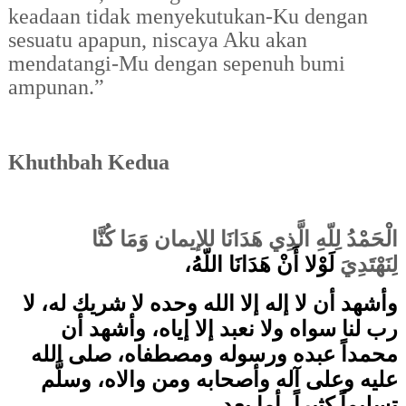
keadaan tidak menyekutukan-Ku dengan
sesuatu apapun, niscaya Aku akan
mendatangi-Mu dengan sepenuh bumi
ampunan.”
Khuthbah Kedua
الْحَمْدُ لِلّهِ الَّذِي هَدَانَا للإيمان وَمَا كُنَّا
لِنَهْتَدِيَ
لَوْلا أَنْ هَدَانَا اللّهُ،
وأشهد أن لا إله إلا الله وحده لا شريك له، لا
رب لنا سواه ولا نعبد إلا إياه، وأشهد أن
محمداً عبده ورسوله ومصطفاه، صلى الله
عليه وعلى آله وأصحابه ومن والاه، وسلَّم
تسليماً كثيراً، أما بعد،