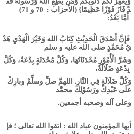
وَيَغْفِرْ لَكُمْ ذُنُوبَكُمْ وَمَن يُطِعِ اللهَ وَرَسُولَهُ فَقَ
(الأحزاب : 70 و 71)
{
دْ فَازَ فَوْزًا عَظِيمًا
أَمَّا بَعْدُ:
فَإِنَّ أَصْدَقَ الْحَدِيْثِ كِتَابُ الله وَخَيْرَ الْهَدْيِ هَدْ
يُ مُحَمَّدٍ صلى الله عليه و سلم
وَشَرَّ الْأُمُوْرِ مُحْدَثَاتُهَا، وَكُلَّ مُحْدَثَةٍ بِدْعَةٌ، وَكُلَّ
بِدْعَةٍ ضَلَالَةٌ،
وَكُلَّ ضَلَالَةٍ فِي النَّارِ. اللهمَّ صلِّ وسلِّمْ وبارِكْ
علَى عَبْدِكَ ورَسُوْلِكَ محمَّد
وعلى آله وصحبه
أجمعين.
أيها المؤمنون عباد الله : اتقوا الله تعالى ؛ فإ