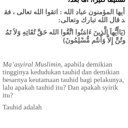
أيها المؤمنون عباد الله : اتقوا الله تعالى ،
فق
د
قال الله تبارك وتعالى:
{يَاأَيُّهاَ الَّذِينَ ءَامَنُوا اتَّقُوا الله حَقَّ تُقَاتِهِ وَلاَ تَمُ
{
وتُنَّ إِلاَّ وَأَنتُم مُّسْلِمُونَ
Ma’asyiral Muslimin,
apabila demikian
tingginya kedudukan tauhid dan demikian
besarnya keutamaan tauhid bagi pelakunya,
lalu apakah tauhid itu? Dan
apakah syirik
itu?
Tauhid adalah