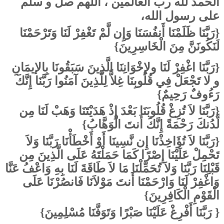
الحمد لله رب العالمين ، اللهم صل و سلم
على رسول الله،
رَبَّنَا ظَلَمْنَا أَنفُسَنَا وَإِن لَّمْ تَغْفِرْ لَنَا وَتَرْحَمْنَا
{
}
لَنَكُونَنَّ مِنَ الْخَاسِرِينَ
{رَبَّنَا اغْفِرْ لَنَا ولإخْوَانِنَا الَّذِينَ سَبَقُونَا بِالإيمَانِ
و لا تَجْعَلْ فِي قُلُوبِنَا غِلاًّ لِلَّذِينَ آمَنُوا رَبَّنَا إِنَّكَ
رَءُوفٌ رَحِيمٌ}
رَبَّنَا لاَ تُزِغْ قُلُوبَنَا بَعْدَ إِذْ هَدَيْتَنَا وَهَبْ لَنَا مِن
{
}
لَّدُنكَ رَحْمَةً إِنَّكَ أَنتَ الْوَهَّابُ
رَبَّنَا لاَ تُؤَاخِذْنَا إِن نَّسِينَا أَوْ أَخْطَأْنَا رَبَّنَا وَلاَ
{
تَحْمِلْ عَلَيْنَا إِصْرًا كَمَا حَمَلْتَهُ عَلَى الَّذِينَ مِن
قَبْلِنَا رَبَّنَا وَلاَ تُحَمِّلْنَا مَا لاَ طَاقَةَ لَنَا بِهِ وَاعْفُ عَنَّا
وَاغْفِرْ لَنَا وَارْحَمْنَا أَنتَ مَوْلاَنَا فَانصُرْنَا عَلَى
}
الْقَوْمِ الْكَافِرِينَ
}
رَبَّنَا أَفْرِغْ عَلَيْنَا صَبْرًا وَتَوَفَّنَا مُسْلِمِينَ
{