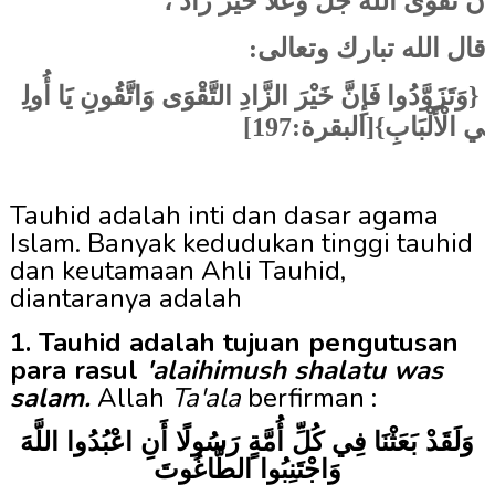
ن تقوى الله جل وعلا خير زاد ،
قال الله تبارك وتعالى:
{وَتَزَوَّدُوا فَإِنَّ خَيْرَ الزَّادِ التَّقْوَى وَاتَّقُونِ يَا أُولِ
ي الْأَلْبَابِ}[البقرة:197]
Tauhid adalah inti dan dasar agama
Islam. Banyak kedudukan tinggi tauhid
dan keutamaan Ahli Tauhid,
diantaranya adalah
1. Tauhid adalah tujuan pengutusan
para rasul
'alaihimush shalatu was
salam.
Allah
Ta'ala
berfirman :
وَلَقَدْ بَعَثْنَا فِي كُلِّ أُمَّةٍ رَسُولًا أَنِ اعْبُدُوا اللَّهَ
وَاجْتَنِبُوا الطَّاغُوتَ