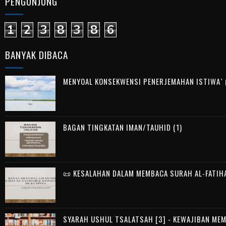
PENGUNJUNG
1
2
3
8
3
8
6
BANYAK DIBACA
MENYOAL KONSEKWENSI PENERJEMAHAN ISTIWA` (
BAGAN TINGKATAN IMAN/TAUHID (1)
📜 KESALAHAN DALAM MEMBACA SURAH AL-FATIH
SYARAH USHUL TSALATSAH [3] - KEWAJIBAN ME