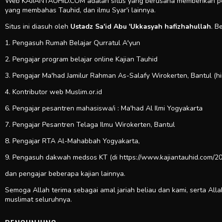
Web KAJIANTAUHID.COM adalah situs yang berusaha memberikan pela
yang membahas Tauhid, dan ilmu Syar'i lainnya.
Situs ini diasuh oleh
Ustadz Sa'id Abu 'Ukkasyah hafizhahullah
. B
1. Pengasuh Rumah Belajar Qurratul A'yun
2. Pengajar program belajar online Kajian Tauhid
3. Pengajar Ma'had Jamilur Rahman As-Salafy Wirokerten, Bantul (h
4. Kontributor web
Muslim.or.id
6. Pengajar pesantren mahasiswa/i : Ma'had Al Ilmi Yogyakarta
7. Pengajar Pesantren Telaga Ilmu Wirokerten, Bantul
8. Pengajar RTA Al-Mahabbah Yogyakarta,
9. Pengasuh dakwah medsos KT (di https://www.kajiantauhid.com/20
dan pengajar beberapa kajian lainnya.
Semoga Allah terima sebagai amal jariah beliau dan kami, serta All
muslimat seluruhnya.