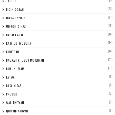
(23)
TAUHID
(22)
FIQIH DONASI
(21)
IBADAH SYIRIK
(18)
UMROH & HAJI
(14)
BAHASA ARAB
(14)
KASYFUS SYUBUHAT
(14)
KHUTBAH
(11)
DAURAH KHUSUS MUSLIMAH
(11)
RUKUN ISLAM
(9)
FATWA
(8)
BACA KITAB
(7)
PRODUK
(7)
WASITHIYYAH
(6)
QOWAID ARBA'AH