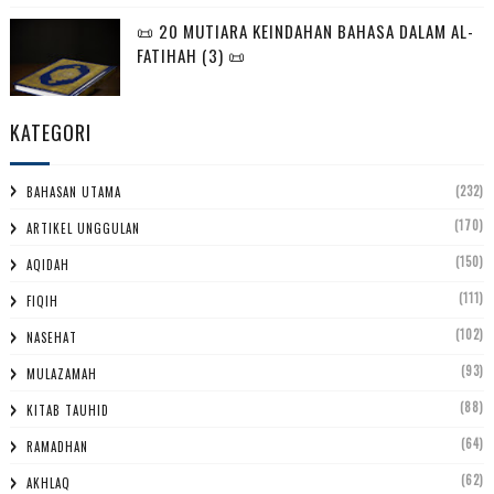
📜 20 MUTIARA KEINDAHAN BAHASA DALAM AL-
FATIHAH (3) 📜
KATEGORI
(232)
BAHASAN UTAMA
(170)
ARTIKEL UNGGULAN
(150)
AQIDAH
(111)
FIQIH
(102)
NASEHAT
(93)
MULAZAMAH
(88)
KITAB TAUHID
(64)
RAMADHAN
(62)
AKHLAQ