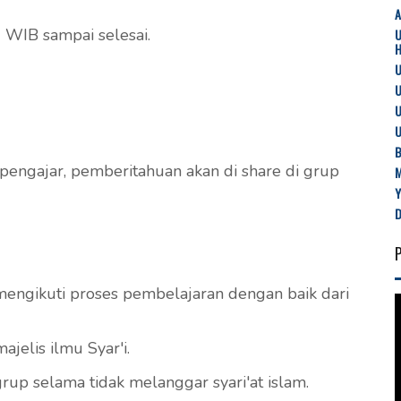
40 WIB sampai selesai.
U
U
U
U
B
pengajar, pemberitahuan akan di share di grup
mengikuti proses pembelajaran dengan baik dari
jelis ilmu Syar'i.
grup selama tidak melanggar syari'at islam.