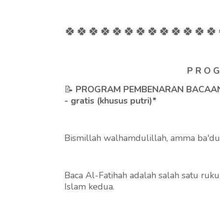
🍀🍀🍀
🍀🍀🍀
🍀🍀🍀
🍀🍀
🍀
🍀
P R O G
📝
PROGRAM PEMBENARAN BACAAN 
- gratis (khusus putri)*
Bismillah walhamdulillah, amma ba'du 
Baca Al-Fatihah adalah salah satu ruk
Islam kedua.