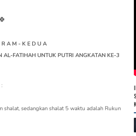
🍀
 R A M - K E D U A
AL-FATIHAH UNTUK PUTRI ANGKATAN KE-3
:
un shalat, sedangkan shalat 5 waktu adalah Rukun