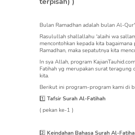
terpisah)
)
Bulan Ramadhan adalah bulan Al-Qur'
Rasulullah shallallahu 'alaihi wa sall
mencontohkan kepada kita bagaimana p
Ramadhan, maka sepatutnya kita menc
In sya Allah, program KajianTauhid.co
Fatihah yg merupakan surat teragung da
kita.
Berikut ini program-program kami di b
1️⃣
Tafsir Surah Al-Fatihah
( pekan ke-1 )
2️⃣
Keindahan Bahasa Surah Al-Fatiha