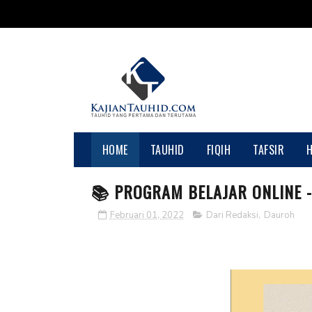
HOME
TAUHID
FIQIH
TAFSIR
📚 PROGRAM BELAJAR ONLINE -
Februari 01, 2022
Dari Redaksi
,
Dauroh