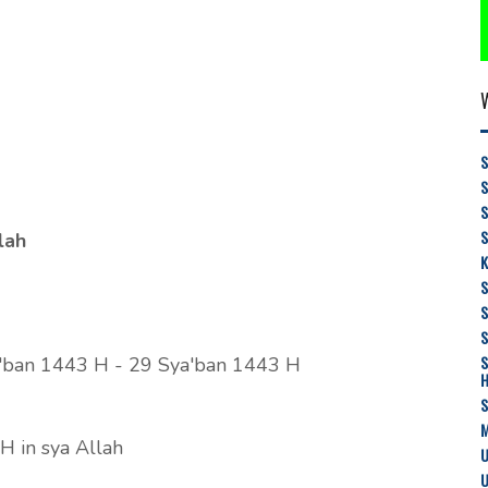
S
S
lah
K
S
S
'ban 1443 H - 29 Sya'ban 1443 H
M
 in sya Allah
U
U