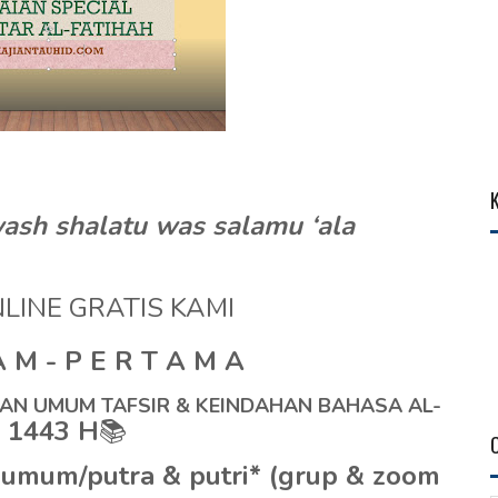
wash shalatu was salamu ‘ala
LINE GRATIS KAMI
A M - P E R T A M A
AN UMUM TAFSIR & KEINDAHAN BAHASA AL-
 1443 H
📚
mum/putra & putri* (grup & zoom