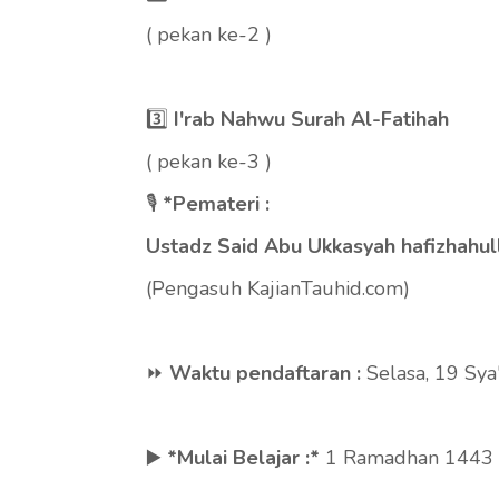
( pekan ke-2 )
3️⃣
I'rab Nahwu Surah Al-Fatihah
( pekan ke-3 )
🎙
*Pemateri :
Ustadz Said Abu Ukkasyah hafizhahul
(Pengasuh KajianTauhid.com)
⏩
Waktu pendaftaran :
Selasa, 19 Sya
▶️
*Mulai Belajar :*
1 Ramadhan 1443 H