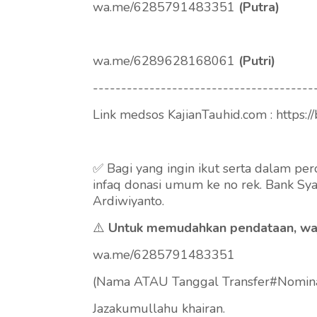
wa.me/6285791483351
(Putra)
wa.me/6289628168061
(Putri)
---------------------------------------
Link medsos KajianTauhid.com : https://
✅ Bagi yang ingin ikut serta dalam pe
infaq donasi umum ke no rek. Bank Sya
Ardiwiyanto.
⚠️
Untuk memudahkan pendataan, waji
wa.me/6285791483351
(Nama ATAU Tanggal Transfer#Nomin
Jazakumullahu khairan.