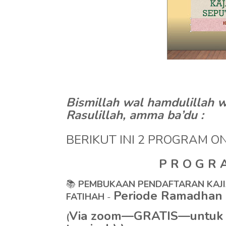
Bismillah wal hamdulillah 
Rasulillah, amma ba’du :
BERIKUT INI 2 PROGRAM ON
P R O G R 
📚
PEMBUKAAN PENDAFTARAN KAJI
Periode Ramadhan
FATIHAH
-
Via zoom—GRATIS—untuk u
(