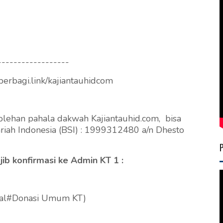
------------------
berbagi.link/kajiantauhidcom
rolehan pahala dakwah Kajiantauhid.com, bisa
riah Indonesia (BSI) : 1999312480 a/n Dhesto
b konfirmasi ke Admin KT 1 :
al#Donasi Umum KT)