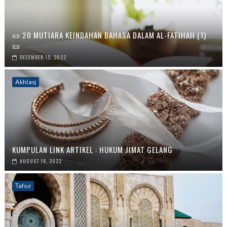
📜 20 MUTIARA KEINDAHAN BAHASA DALAM AL-FATIHAH (1)
📜
DECEMBER 15, 2022
Akhlaq
KUMPULAN LINK ARTIKEL : HUKUM JIMAT GELANG
AUGUST 16, 2022
Tafsir