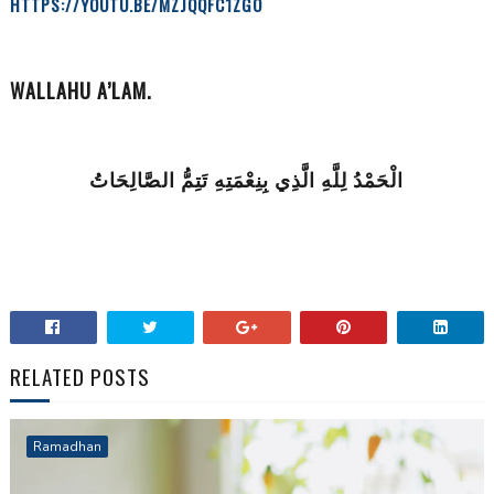
HTTPS://YOUTU.BE/MZJQQFC1ZGO
WALLAHU A’LAM.
الْحَمْدُ لِلَّهِ الَّذِي بِنِعْمَتِهِ تَتِمُّ الصَّالِحَاتُ
RELATED POSTS
Ramadhan