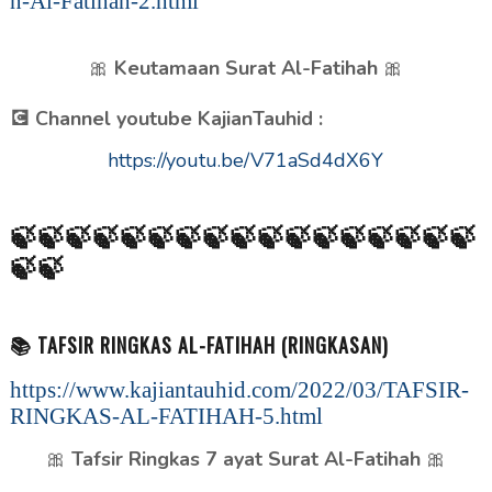
n-Al-Fatihah-2.html
🎀
Keutamaan Surat Al-Fatihah
🎀
💽
Channel youtube KajianTauhid :
https://youtu.be/V71aSd4dX6Y
🍃
🍃🍃🍃🍃🍃🍃🍃🍃🍃🍃🍃🍃🍃🍃🍃🍃
🍃🍃
📚 TAFSIR RINGKAS AL-FATIHAH (RINGKASAN)
https://www.kajiantauhid.com/2022/03/TAFSIR-
RINGKAS-AL-FATIHAH-5.html
🎀
Tafsir Ringkas 7 ayat Surat Al-Fatihah
🎀