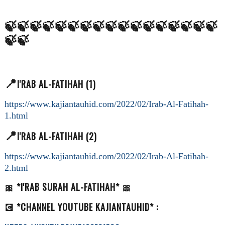
🍃
🍃🍃🍃🍃🍃🍃🍃🍃🍃🍃🍃🍃🍃🍃🍃🍃
🍃🍃
📍
I'RAB AL-FATIHAH (1)
https://www.kajiantauhid.com/2022/02/Irab-Al-Fatihah-
1.html
📍
I'RAB AL-FATIHAH (2)
https://www.kajiantauhid.com/2022/02/Irab-Al-Fatihah-
2.html
🎀 *I'RAB SURAH AL-FATIHAH* 🎀
💽 *CHANNEL YOUTUBE KAJIANTAUHID* :