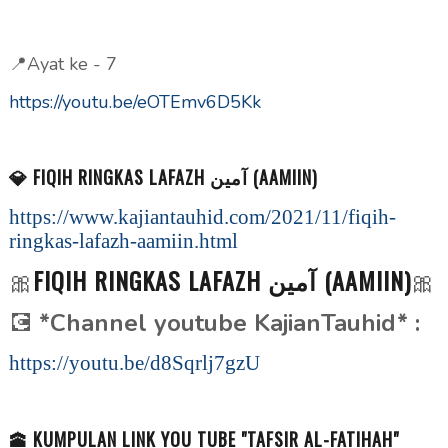
📍Ayat ke - 7
https://youtu.be/eOTEmv6D5Kk
💎 FIQIH RINGKAS LAFAZH آمين (AAMIIN)
https://www.kajiantauhid.com/2021/11/fiqih-
ringkas-lafazh-aamiin.html
FIQIH RINGKAS LAFAZH آمين (AAMIIN)
🎀
🎀
💽
*Channel youtube KajianTauhid* :
https://youtu.be/d8Sqrlj7gzU
🕋 KUMPULAN LINK YOU TUBE "TAFSIR AL-FATIHAH"