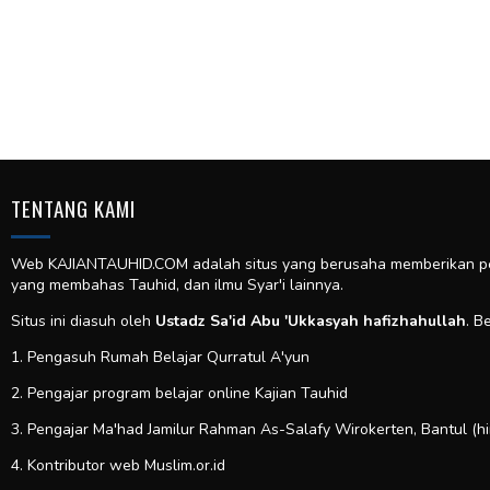
TENTANG KAMI
Web KAJIANTAUHID.COM adalah situs yang berusaha memberikan pela
yang membahas Tauhid, dan ilmu Syar'i lainnya.
Situs ini diasuh oleh
Ustadz Sa'id Abu 'Ukkasyah hafizhahullah
. B
1. Pengasuh Rumah Belajar Qurratul A'yun
2. Pengajar program belajar online Kajian Tauhid
3. Pengajar Ma'had Jamilur Rahman As-Salafy Wirokerten, Bantul (h
4. Kontributor web
Muslim.or.id