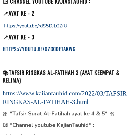
💽 CHANNEL YOUTUBE KAJIANTAUHID :
📍AYAT KE - 2
https://youtu.be/rdS5DJLGZfU
📍AYAT KE - 3
HTTPS://YOUTU.BE/OZCCDETAKWG
📚TAFSIR RINGKAS AL-FATIHAH 3 (AYAT KEEMPAT &
KELIMA)
https://www.kajiantauhid.com/2022/03/TAFSIR-
RINGKAS-AL-FATIHAH-3.html
🎀
*Tafsir Surat Al-Fatihah ayat ke 4 & 5*
🎀
💽
*Channel youtube KajianTauhid* :