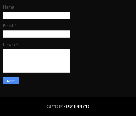
Nama
Email
*
Pesan
*
CREATED BY
HERRY TEMPLATES