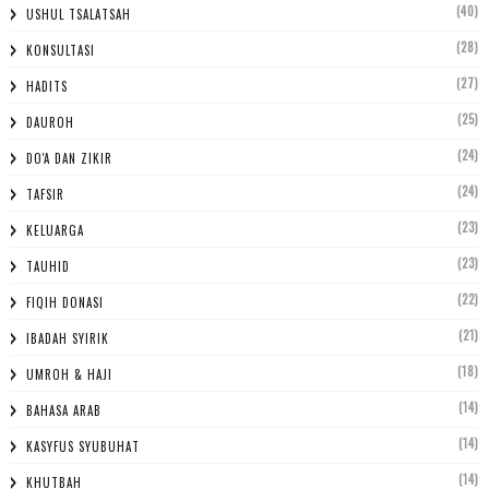
(40)
USHUL TSALATSAH
(28)
KONSULTASI
(27)
HADITS
(25)
DAUROH
(24)
DO'A DAN ZIKIR
(24)
TAFSIR
(23)
KELUARGA
(23)
TAUHID
(22)
FIQIH DONASI
(21)
IBADAH SYIRIK
(18)
UMROH & HAJI
(14)
BAHASA ARAB
(14)
KASYFUS SYUBUHAT
(14)
KHUTBAH