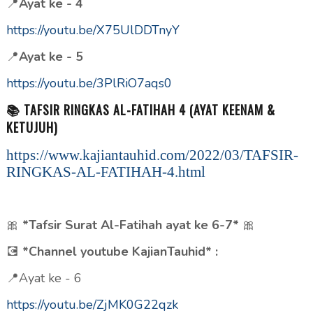
📍
Ayat ke - 4
https://youtu.be/X75UlDDTnyY
📍
Ayat ke - 5
https://youtu.be/3PlRiO7aqs0
📚 TAFSIR RINGKAS AL-FATIHAH 4 (AYAT KEENAM &
KETUJUH)
https://www.kajiantauhid.com/2022/03/TAFSIR-
RINGKAS-AL-FATIHAH-4.html
🎀
*Tafsir Surat Al-Fatihah ayat ke 6-7*
🎀
💽
*Channel youtube KajianTauhid* :
📍Ayat ke - 6
https://youtu.be/ZjMK0G22qzk