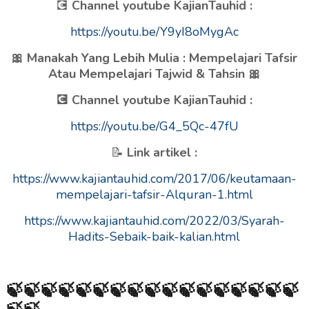
💽
Channel youtube KajianTauhid :
https://youtu.be/Y9yI8oMygAc
🎀 Manakah Yang Lebih Mulia : Mempelajari Tafsir
Atau Mempelajari Tajwid & Tahsin 🎀
💽 Channel youtube KajianTauhid :
https://youtu.be/G4_5Qc-47fU
📝
Link artikel :
https://www.kajiantauhid.com/2017/06/keutamaan-
mempelajari-tafsir-Alquran-1.html
https://www.kajiantauhid.com/2022/03/Syarah-
Hadits-Sebaik-baik-kalian.html
🍃
🍃🍃🍃🍃🍃🍃🍃🍃🍃🍃🍃🍃🍃🍃🍃🍃
🍃🍃