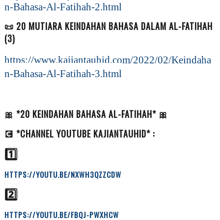
n-Bahasa-Al-Fatihah-2.html
📜 20 MUTIARA KEINDAHAN BAHASA DALAM AL-FATIHAH
(3)
https://www.kajiantauhid.com/2022/02/Keindaha
n-Bahasa-Al-Fatihah-3.html
🎀 *20 KEINDAHAN BAHASA AL-FATIHAH* 🎀
💽 *CHANNEL YOUTUBE KAJIANTAUHID* :
1️⃣
HTTPS://YOUTU.BE/NXWH3QZZCDW
2️⃣
HTTPS://YOUTU.BE/FBQJ-PWXHCW