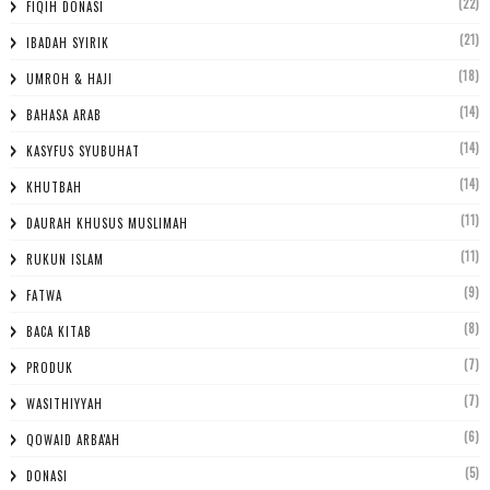
(22)
FIQIH DONASI
(21)
IBADAH SYIRIK
(18)
UMROH & HAJI
(14)
BAHASA ARAB
(14)
KASYFUS SYUBUHAT
(14)
KHUTBAH
(11)
DAURAH KHUSUS MUSLIMAH
(11)
RUKUN ISLAM
(9)
FATWA
(8)
BACA KITAB
(7)
PRODUK
(7)
WASITHIYYAH
(6)
QOWAID ARBA'AH
(5)
DONASI