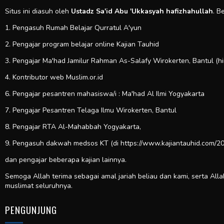
Situs ini diasuh oleh
Ustadz Sa'id Abu 'Ukkasyah hafizhahullah
. B
1. Pengasuh Rumah Belajar Qurratul A'yun
2. Pengajar program belajar online Kajian Tauhid
3. Pengajar Ma'had Jamilur Rahman As-Salafy Wirokerten, Bantul (h
4. Kontributor web
Muslim.or.id
6. Pengajar pesantren mahasiswa/i : Ma'had Al Ilmi Yogyakarta
7. Pengajar Pesantren Telaga Ilmu Wirokerten, Bantul
8. Pengajar RTA Al-Mahabbah Yogyakarta,
9. Pengasuh dakwah medsos KT (di https://www.kajiantauhid.com/20
dan pengajar beberapa kajian lainnya.
Semoga Allah terima sebagai amal jariah beliau dan kami, serta All
muslimat seluruhnya.
PENGUNJUNG