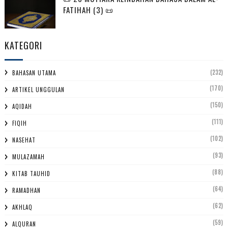
FATIHAH (3) 📜
KATEGORI
(232)
BAHASAN UTAMA
(170)
ARTIKEL UNGGULAN
(150)
AQIDAH
(111)
FIQIH
(102)
NASEHAT
(93)
MULAZAMAH
(88)
KITAB TAUHID
(64)
RAMADHAN
(62)
AKHLAQ
(59)
ALQURAN