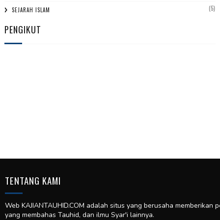
(5)
SEJARAH ISLAM
PENGIKUT
TENTANG KAMI
Web KAJIANTAUHID.COM adalah situs yang berusaha memberikan pela
yang membahas Tauhid, dan ilmu Syar'i lainnya.