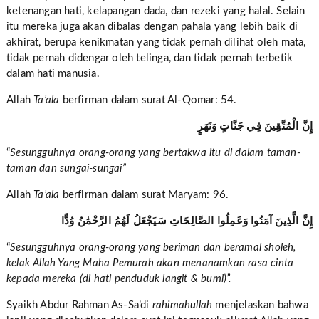
ketenangan hati, kelapangan dada, dan rezeki yang halal. Selain
itu mereka juga akan dibalas dengan pahala yang lebih baik di
akhirat, berupa kenikmatan yang tidak pernah dilihat oleh mata,
tidak pernah didengar oleh telinga, dan tidak pernah terbetik
dalam hati manusia.
Allah
Ta’ala
berfirman dalam surat Al-Qomar: 54.
إِنَّ الْمُتَّقِينَ فِي جَنَّاتٍ وَنَهَرٍ
“
Sesungguhnya orang-orang yang bertakwa itu di dalam taman-
taman dan sungai-sungai”
Allah
Ta’ala
berfirman
dalam surat Maryam: 96.
إِنَّ الَّذِينَ آمَنُوا وَعَمِلُوا الصَّالِحَاتِ سَيَجْعَلُ لَهُمُ الرَّحْمَٰنُ وُدًّا
“
Sesungguhnya orang-orang yang beriman dan beramal sholeh,
kelak Allah Yang Maha Pemurah akan menanamkan rasa cinta
kepada mereka (di hati penduduk langit & bumi)”.
Syaikh Abdur Rahman As-Sa’di
rahimahullah
menjelaskan bahwa