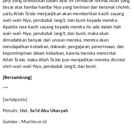
janji yang disebutkan dalam ayat ini termasuk nikmat Allah yang
besar atas hamba-hamba-Nya yang beriman dan beramal sholeh,
yaitu Allah
Ta’ala
menjanjikan akan memberikan kasih sayang
wali-wali-Nya, penduduk langit, dan bumi kepada mereka.
Apabila rasa kasih sayang kepada mereka itu ada dalam hati
wali-wali-Nya, penduduk langit, dan bumi, maka akan
dimudahkan banyak dari urusan mereka, mereka akan
mendapatkan kebaikan, dakwah, pengajaran, penerimaan, dan
kepemimpinan dalam kebaikan, karena mereka mencintai
Allah
Ta’ala,
maka Allah
Ta’ala
pun menjadikan mereka dicintai
oleh wali-wali-Nya, penduduk langit, dan bumi.
[Bersambung]
***
[serialposts]
Penulis:
Ust. Sa’id Abu Ukasyah
Sumber
: Muslim.or.id