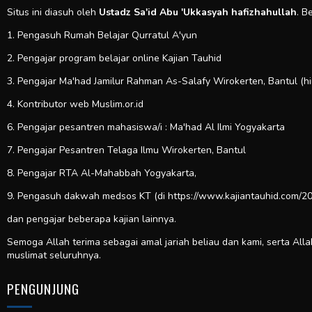
Situs ini diasuh oleh
Ustadz Sa'id Abu 'Ukkasyah hafizhahullah
. B
1. Pengasuh Rumah Belajar Qurratul A'yun
2. Pengajar program belajar online Kajian Tauhid
3. Pengajar Ma'had Jamilur Rahman As-Salafy Wirokerten, Bantul (h
4. Kontributor web
Muslim.or.id
6. Pengajar pesantren mahasiswa/i : Ma'had Al Ilmi Yogyakarta
7. Pengajar Pesantren Telaga Ilmu Wirokerten, Bantul
8. Pengajar RTA Al-Mahabbah Yogyakarta,
9. Pengasuh dakwah medsos KT (di https://www.kajiantauhid.com/20
dan pengajar beberapa kajian lainnya.
Semoga Allah terima sebagai amal jariah beliau dan kami, serta All
muslimat seluruhnya.
PENGUNJUNG