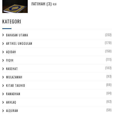
FATIHAH (3) 📜
KATEGORI
(232)
BAHASAN UTAMA
(170)
ARTIKEL UNGGULAN
(150)
AQIDAH
(111)
FIQIH
(102)
NASEHAT
(93)
MULAZAMAH
(88)
KITAB TAUHID
(64)
RAMADHAN
(62)
AKHLAQ
(59)
ALQURAN