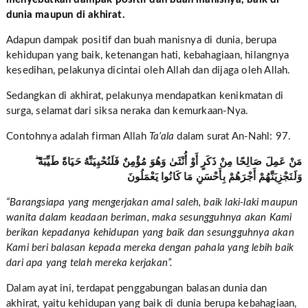
dunia maupun di akhirat.
Adapun dampak positif dan buah manisnya di dunia, berupa
kehidupan yang baik, ketenangan hati, kebahagiaan, hilangnya
kesedihan, pelakunya dicintai oleh Allah dan dijaga oleh Allah.
Sedangkan di akhirat, pelakunya mendapatkan kenikmatan di
surga, selamat dari siksa neraka dan kemurkaan-Nya.
Contohnya adalah firman Allah
Ta’ala
dalam surat An-Nahl: 97.
مَنْ عَمِلَ صَالِحًا مِنْ ذَكَرٍ أَوْ أُنْثَىٰ وَهُوَ مُؤْمِنٌ فَلَنُحْيِيَنَّهُ حَيَاةً طَيِّبَةً ۖ
وَلَنَجْزِيَنَّهُمْ أَجْرَهُمْ بِأَحْسَنِ مَا كَانُوا يَعْمَلُونَ
“Barangsiapa yang mengerjakan amal saleh, baik laki-laki maupun
wanita dalam keadaan beriman, maka sesungguhnya akan Kami
berikan kepadanya kehidupan yang baik dan sesungguhnya akan
Kami beri balasan kepada mereka dengan pahala yang lebih baik
dari apa yang telah mereka kerjakan”.
Dalam ayat ini, terdapat penggabungan balasan dunia dan
akhirat, yaitu kehidupan yang baik di dunia berupa kebahagiaan,