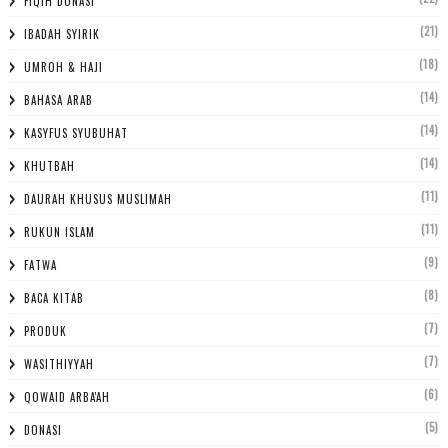
FIQIH DONASI
(21)
IBADAH SYIRIK
(18)
UMROH & HAJI
(14)
BAHASA ARAB
(14)
KASYFUS SYUBUHAT
(14)
KHUTBAH
(11)
DAURAH KHUSUS MUSLIMAH
(11)
RUKUN ISLAM
(9)
FATWA
(8)
BACA KITAB
(7)
PRODUK
(7)
WASITHIYYAH
(6)
QOWAID ARBA'AH
(5)
DONASI