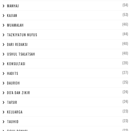
(54)
MANHAJ
(53)
KAJIAN
(46)
MUAMALAH
(44)
TAZKIYATUN NUFUS
(40)
DARI REDAKSI
(40)
USHUL TSALATSAH
(28)
KONSULTASI
(27)
HADITS
(25)
DAUROH
(24)
DO'A DAN ZIKIR
(24)
TAFSIR
(23)
KELUARGA
(23)
TAUHID
(22)