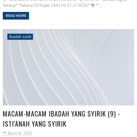
Selesai* *Selasa 23 Rajab 1441 H/ 17-3-2020,* 📚 *"...
READ MORE
Ibadah syirik
MACAM-MACAM IBADAH YANG SYIRIK (9) -
ISTI'ANAH YANG SYIRIK
Maret 14, 2020