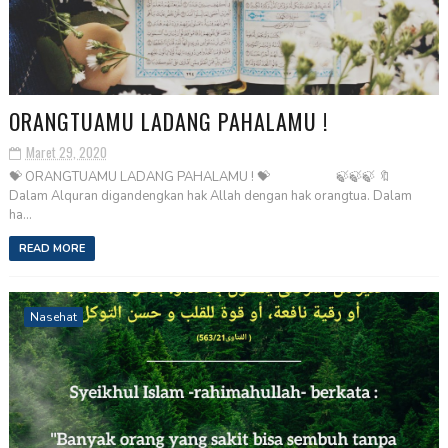
ORANGTUAMU LADANG PAHALAMU !
Maret 29, 2020
💝 ORANGTUAMU LADANG PAHALAMU ! 💝 🍃🍃🍃 🔖
Dalam Alquran digandengkan hak Allah dengan hak orangtua. Dalam
ha...
READ MORE
Nasehat