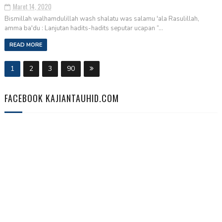
Maret 14, 2020
Bismillah walhamdulillah wash shalatu was salamu 'ala Rasulillah,
amma ba'du : Lanjutan hadits-hadits seputar ucapan “...
READ MORE
1
2
3
90
FACEBOOK KAJIANTAUHID.COM