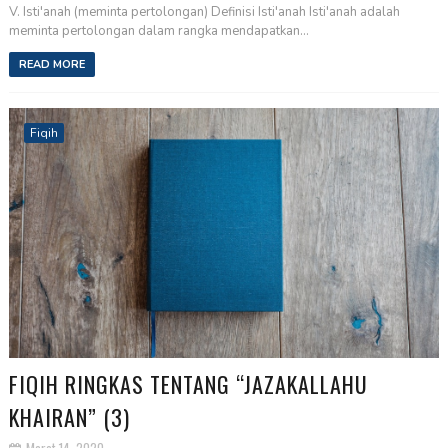
V. Isti'anah (meminta pertolongan) Definisi Isti'anah Isti'anah adalah
meminta pertolongan dalam rangka mendapatkan...
READ MORE
Fiqih
FIQIH RINGKAS TENTANG “JAZAKALLAHU
KHAIRAN” (3)