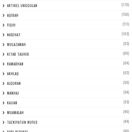
(170)
ARTIKEL UNGGULAN
(150)
AQIDAH
(111)
FIQIH
(102)
NASEHAT
(93)
MULAZAMAH
(88)
KITAB TAUHID
(64)
RAMADHAN
(62)
AKHLAQ
(59)
ALQURAN
(54)
MANHAJ
(53)
KAJIAN
(46)
MUAMALAH
(44)
TAZKIYATUN NUFUS
(40)