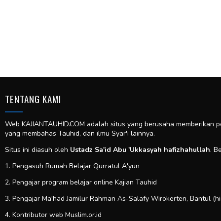
TENTANG KAMI
Web KAJIANTAUHID.COM adalah situs yang berusaha memberikan pela
yang membahas Tauhid, dan ilmu Syar'i lainnya.
Situs ini diasuh oleh
Ustadz Sa'id Abu 'Ukkasyah hafizhahullah
. B
1. Pengasuh Rumah Belajar Qurratul A'yun
2. Pengajar program belajar online Kajian Tauhid
3. Pengajar Ma'had Jamilur Rahman As-Salafy Wirokerten, Bantul (h
4. Kontributor web
Muslim.or.id