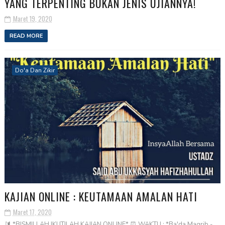
YANG TERPENTING BUKAN JENIS UJIANNYA!
Maret 19, 2020
READ MORE
Do'a Dan Zikir
KAJIAN ONLINE : KEUTAMAAN AMALAN HATI
Maret 17, 2020
🔰 *BISMILLAH IKUTILAH KAJIAN ONLINE* ⏰ WAKTU : *Ba'da Magrib -