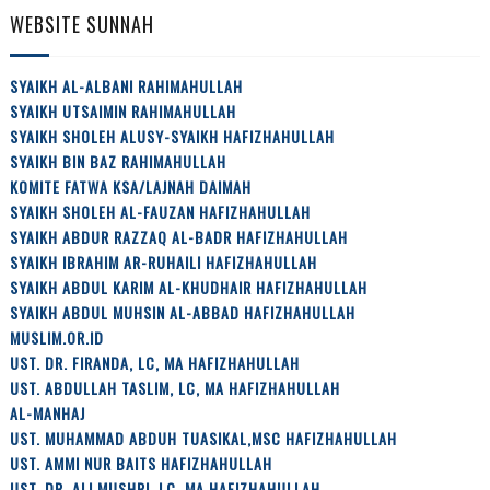
WEBSITE SUNNAH
SYAIKH AL-ALBANI RAHIMAHULLAH
SYAIKH UTSAIMIN RAHIMAHULLAH
SYAIKH SHOLEH ALUSY-SYAIKH HAFIZHAHULLAH
SYAIKH BIN BAZ RAHIMAHULLAH
KOMITE FATWA KSA/LAJNAH DAIMAH
SYAIKH SHOLEH AL-FAUZAN HAFIZHAHULLAH
SYAIKH ABDUR RAZZAQ AL-BADR HAFIZHAHULLAH
SYAIKH IBRAHIM AR-RUHAILI HAFIZHAHULLAH
SYAIKH ABDUL KARIM AL-KHUDHAIR HAFIZHAHULLAH
SYAIKH ABDUL MUHSIN AL-ABBAD HAFIZHAHULLAH
MUSLIM.OR.ID
UST. DR. FIRANDA, LC, MA HAFIZHAHULLAH
UST. ABDULLAH TASLIM, LC, MA HAFIZHAHULLAH
AL-MANHAJ
UST. MUHAMMAD ABDUH TUASIKAL,MSC HAFIZHAHULLAH
UST. AMMI NUR BAITS HAFIZHAHULLAH
UST. DR. ALI MUSHRI, LC, MA HAFIZHAHULLAH