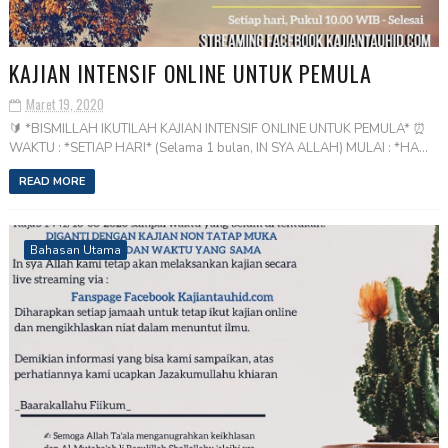
KAJIAN INTENSIF ONLINE UNTUK PEMULA
Maret 19, 2020
🔰 *BISMILLAH IKUTILAH KAJIAN INTENSIF ONLINE UNTUK PEMULA* ⏰
WAKTU : *SETIAP HARI* (Selama 1 bulan, IN SYA ALLAH) MULAI : *HA...
READ MORE
Bahasan Utama