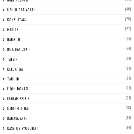
DARI REDAKSI
(40)
USHUL TSALATSAH
(28)
KONSULTASI
(27)
HADITS
(25)
DAUROH
(24)
DO'A DAN ZIKIR
(24)
TAFSIR
(23)
KELUARGA
(23)
TAUHID
(22)
FIQIH DONASI
(21)
IBADAH SYIRIK
(18)
UMROH & HAJI
(14)
BAHASA ARAB
(14)
KASYFUS SYUBUHAT