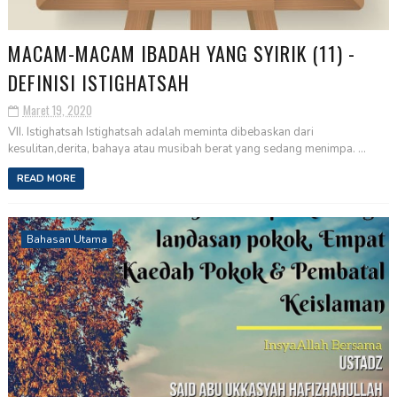
MACAM-MACAM IBADAH YANG SYIRIK (11) -
DEFINISI ISTIGHATSAH
Maret 19, 2020
VII. Istighatsah Istighatsah adalah meminta dibebaskan dari
kesulitan,derita, bahaya atau musibah berat yang sedang menimpa. ...
READ MORE
Bahasan Utama