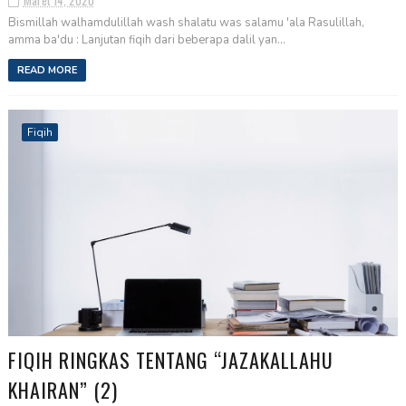
Maret 14, 2020
Bismillah walhamdulillah wash shalatu was salamu 'ala Rasulillah,
amma ba'du : Lanjutan fiqih dari beberapa dalil yan...
READ MORE
Fiqih
FIQIH RINGKAS TENTANG “JAZAKALLAHU
KHAIRAN” (2)