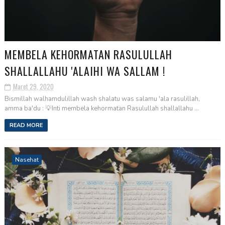
MEMBELA KEHORMATAN RASULULLAH
SHALLALLAHU 'ALAIHI WA SALLAM !
Maret 29, 2020
Bismillah walhamdulillah wash shalatu was salamu 'ala rasulillah,
amma ba'du : 💡Inti membela kehormatan Rasulullah shallallahu ...
READ MORE
Nasehat