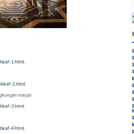
S
tikaf-1.html
S
K
tikaf-2.html
gkungan masjid
S
S
tikaf-3.html
M
tikaf-4.html
U