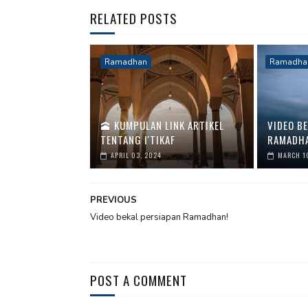
RELATED POSTS
Ramadhan
Ramadha
🕋 KUMPULAN LINK ARTIKEL
VIDEO B
TENTANG I'TIKAF
RAMADHA
APRIL 03, 2024
MARCH 1
PREVIOUS
Video bekal persiapan Ramadhan!
POST A COMMENT