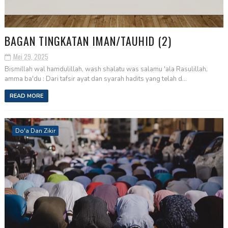
BAGAN TINGKATAN IMAN/TAUHID (2)
Mei 29, 2025
Bismillah wal hamdulillah, wash shalatu was salamu 'ala Rasulillah,
amma ba'du : Dari tafsir ayat dan syarah hadits yang telah d...
READ MORE
Do'a Dan Zikir