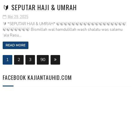
🔰 SEPUTAR HAJI & UMRAH
Mei 29, 2025
🔰 *SEPUTAR HAJI & UMRAH* 🍃🍃🍃🍃🍃🍃🍃🍃🍃🍃🍃🍃🍃🍃🍃🍃🍃🍃
🍃🍃🍃🍃🍃🍃🍃 Bismillah wal hamdulillah wash shalatu was salamu
‘ala Rasu...
READ MORE
1
2
3
90
FACEBOOK KAJIANTAUHID.COM