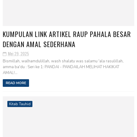
KUMPULAN LINK ARTIKEL RAUP PAHALA BESAR
DENGAN AMAL SEDERHANA
Mei 29, 2025
Bismillah, walhamdulillah, wash shalatu was salamu 'ala rasulillah,
amma ba'du : Seri ke 1: PANDAI - PANDAILAH MELIHAT HAKIKAT
AMAL!...
READ MORE
Kitab Tauhid