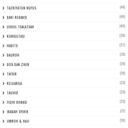
(44)
TAZKIYATUN NUFUS
(40)
DARI REDAKSI
(40)
USHUL TSALATSAH
(28)
KONSULTASI
(27)
HADITS
(25)
DAUROH
(24)
DO'A DAN ZIKIR
(24)
TAFSIR
(23)
KELUARGA
(23)
TAUHID
(22)
FIQIH DONASI
(21)
IBADAH SYIRIK
(18)
UMROH & HAJI