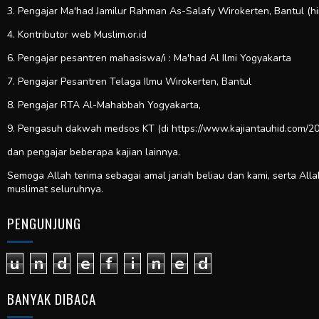
3. Pengajar Ma'had Jamilur Rahman As-Salafy Wirokerten, Bantul (h
4. Kontributor web
Muslim.or.id
6. Pengajar pesantren mahasiswa/i : Ma'had Al Ilmi Yogyakarta
7. Pengajar Pesantren Telaga Ilmu Wirokerten, Bantul
8. Pengajar RTA Al-Mahabbah Yogyakarta,
9. Pengasuh dakwah medsos KT (di https://www.kajiantauhid.com/20
dan pengajar beberapa kajian lainnya.
Semoga Allah terima sebagai amal jariah beliau dan kami, serta All
muslimat seluruhnya.
PENGUNJUNG
u
n
d
e
f
i
n
e
d
BANYAK DIBACA