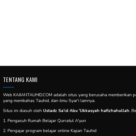
TENTANG KAMI
Web KAJIANTAUHID.COM adalah situs yang berusaha memberikan pela
yang membahas Tauhid, dan ilmu Syar'i lainnya.
Situs ini diasuh oleh
Ustadz Sa'id Abu 'Ukkasyah hafizhahullah
. B
1. Pengasuh Rumah Belajar Qurratul A'yun
2. Pengajar program belajar online Kajian Tauhid