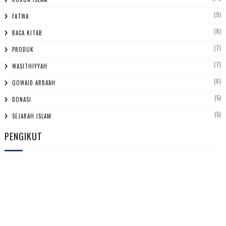
(9)
FATWA
(8)
BACA KITAB
(7)
PRODUK
(7)
WASITHIYYAH
(6)
QOWAID ARBA'AH
(5)
DONASI
(5)
SEJARAH ISLAM
PENGIKUT