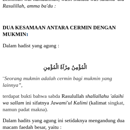
Rasulillah, amma ba'du :
DUA KESAMAAN ANTARA CERMIN DENGAN
MUKMIN
1
Dalam hadist yang agung :
الْمُؤْمِنُ مِرْآةُ الْمُؤْمِنِ
Seorang mukmin adalah cermin bagi mukmin yang
“
lainnya”,
terdapat bukti bahwa sabda
Rasulullah
shallallahu 'alaihi
wa sallam
ini sifatnya
Jawami'ul Kalimi
(kalimat
singkat,
namun padat makna).
Dalam hadits yang agung ini setidaknya mengandung dua
macam faedah besar, yaitu :