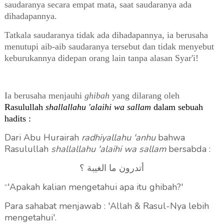
saudaranya secara empat mata, saat saudaranya ada
dihadapannya.
Tatkala saudaranya tidak ada dihadapannya, ia berusaha
menutupi aib-aib saudaranya tersebut dan tidak menyebut
keburukannya didepan orang lain tanpa alasan Syar'i!
Ia berusaha menjauhi
ghibah
yang dilarang oleh
Rasulullah
shallallahu 'alaihi wa sallam
dalam sebuah
hadits :
Dari
Abu Hurairah
radhiyallahu 'anhu
bahwa
Rasulullah
shallallahu 'alaihi wa sallam
bersabda :
أتدرون ما الغيبة ؟
'Apakah kalian mengetahui apa itu ghibah?'
“
Para sahabat menjawab : 'Allah & Rasul-Nya lebih
mengetahui'.