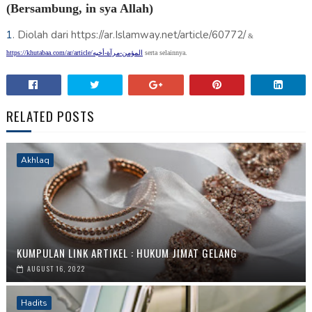
(Bersambung, in sya Allah)
1
. Diolah dari https://
ar.Islamway.net
/article/60772/
&
https://khutabaa.com/ar/article/
أخيه
-
مرآة
-
المؤمن
serta selainnya.
RELATED POSTS
Akhlaq
KUMPULAN LINK ARTIKEL : HUKUM JIMAT GELANG
AUGUST 16, 2022
Hadits