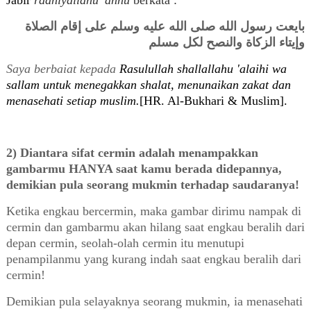
Jabir
radhiyallahu 'anhu
berkata :
بايعت رسول الله صلى الله عليه وسلم على إقام الصلاة
وإيتاء الزكاة والنصح لكل مسلم
Saya berbaiat kepada
Rasulullah shallallahu 'alaihi wa
sallam untuk menegakkan shalat, menunaikan zakat dan
menasehati setiap muslim.
[HR. Al-Bukhari & Muslim].
2
) Diantara sifat cermin adalah menampakkan
gambarmu HANYA saat kamu berada didepannya,
demikian pula seorang mukmin terhadap saudaranya!
Ketika engkau bercermin, maka gambar dirimu nampak di
cermin dan gambarmu akan hilang saat engkau beralih dari
depan cermin, seolah-olah cermin itu menutupi
penampilanmu yang kurang indah saat engkau beralih dari
cermin!
Demikian pula selayaknya seorang mukmin, ia menasehati