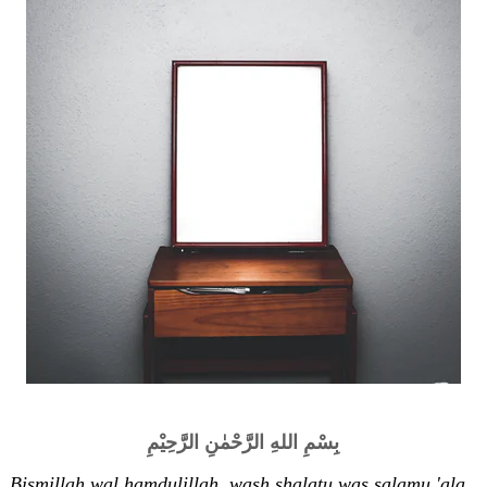
بِسْمِ اللهِ الرَّحْمٰنِ الرَّحِيْمِ
Bismillah wal hamdulillah, wash shalatu was salamu 'ala