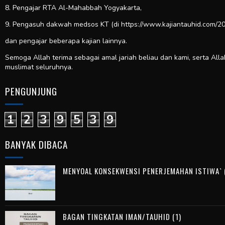
8. Pengajar RTA Al-Mahabbah Yogyakarta,
9. Pengasuh dakwah medsos KT (di https://www.kajiantauhid.com/20
dan pengajar beberapa kajian lainnya.
Semoga Allah terima sebagai amal jariah beliau dan kami, serta All
muslimat seluruhnya.
PENGUNJUNG
1
2
3
9
5
3
9
BANYAK DIBACA
MENYOAL KONSEKWENSI PENERJEMAHAN ISTIWA` (
BAGAN TINGKATAN IMAN/TAUHID (1)