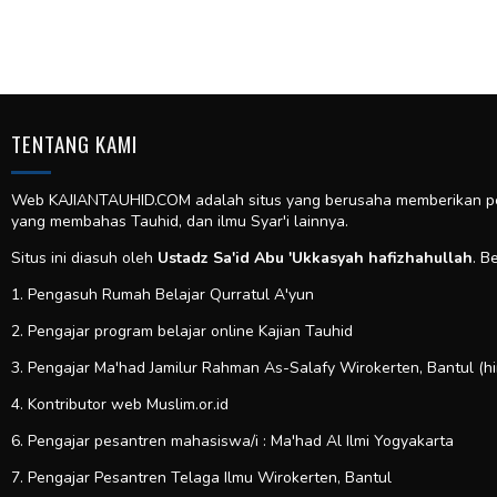
TENTANG KAMI
Web KAJIANTAUHID.COM adalah situs yang berusaha memberikan pela
yang membahas Tauhid, dan ilmu Syar'i lainnya.
Situs ini diasuh oleh
Ustadz Sa'id Abu 'Ukkasyah hafizhahullah
. B
1. Pengasuh Rumah Belajar Qurratul A'yun
2. Pengajar program belajar online Kajian Tauhid
3. Pengajar Ma'had Jamilur Rahman As-Salafy Wirokerten, Bantul (h
4. Kontributor web
Muslim.or.id
6. Pengajar pesantren mahasiswa/i : Ma'had Al Ilmi Yogyakarta
7. Pengajar Pesantren Telaga Ilmu Wirokerten, Bantul