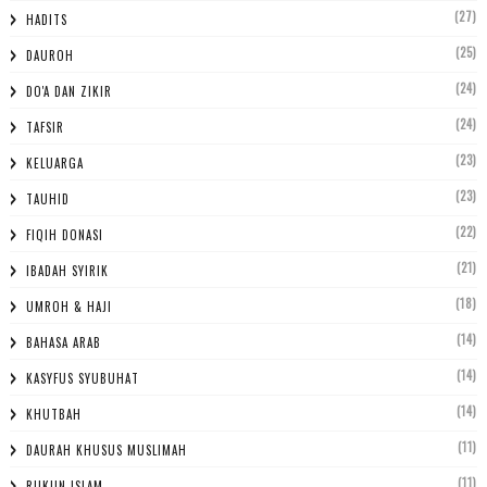
(27)
HADITS
(25)
DAUROH
(24)
DO'A DAN ZIKIR
(24)
TAFSIR
(23)
KELUARGA
(23)
TAUHID
(22)
FIQIH DONASI
(21)
IBADAH SYIRIK
(18)
UMROH & HAJI
(14)
BAHASA ARAB
(14)
KASYFUS SYUBUHAT
(14)
KHUTBAH
(11)
DAURAH KHUSUS MUSLIMAH
(11)
RUKUN ISLAM