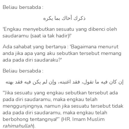
Beliau bersabda :
ذكرك أخاك بما يكره
'Engkau menyebutkan sesuatu yang dibenci oleh
saudaramu (saat ia tak hadir)!'
Ada sahabat yang bertanya : 'Bagaimana menurut
anda jika apa yang aku sebutkan tersebut memang
ada pada diri saudaraku?'
Beliau bersabda :
إن كان فيه ما تقول، فقد اغتبته، وإن لم يكن فيه فقد بهته
''Jika sesuatu yang engkau sebutkan tersebut ada
pada diri saudaramu, maka engkau telah
menggunjingnya, namun jika sesuatu tersebut tidak
ada pada diri saudaramu, maka engkau telah
berbohong tentangnya!'”
(HR. Imam Muslim
rahimahullah
).